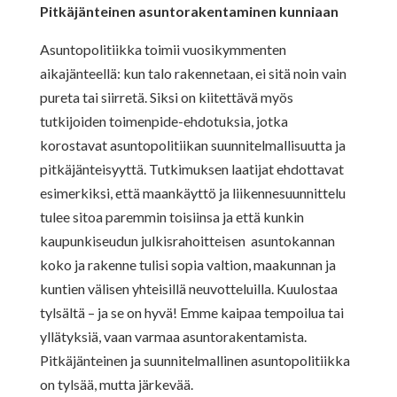
Pitkäjänteinen asuntorakentaminen kunniaan
Asuntopolitiikka toimii vuosikymmenten
aikajänteellä: kun talo rakennetaan, ei sitä noin vain
pureta tai siirretä. Siksi on kiitettävä myös
tutkijoiden toimenpide-ehdotuksia, jotka
korostavat asuntopolitiikan suunnitelmallisuutta ja
pitkäjänteisyyttä. Tutkimuksen laatijat ehdottavat
esimerkiksi, että maankäyttö ja liikennesuunnittelu
tulee sitoa paremmin toisiinsa ja että kunkin
kaupunkiseudun julkisrahoitteisen asuntokannan
koko ja rakenne tulisi sopia valtion, maakunnan ja
kuntien välisen yhteisillä neuvotteluilla. Kuulostaa
tylsältä – ja se on hyvä! Emme kaipaa tempoilua tai
yllätyksiä, vaan varmaa asuntorakentamista.
Pitkäjänteinen ja suunnitelmallinen asuntopolitiikka
on tylsää, mutta järkevää.