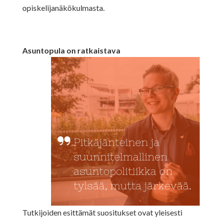
opiskelijanäkökulmasta.
Asuntopula on ratkaistava
Tutkijoiden esittämät suositukset ovat yleisesti