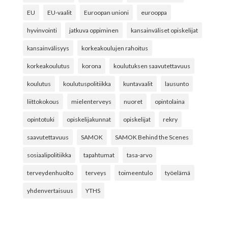
EU
EU-vaalit
Euroopan unioni
eurooppa
hyvinvointi
jatkuva oppiminen
kansainväliset opiskelijat
kansainvälisyys
korkeakoulujen rahoitus
korkeakoulutus
korona
koulutuksen saavutettavuus
koulutus
koulutuspolitiikka
kuntavaalit
lausunto
liittokokous
mielenterveys
nuoret
opintolaina
opintotuki
opiskelijakunnat
opiskelijat
rekry
saavutettavuus
SAMOK
SAMOK Behind the Scenes
sosiaalipolitiikka
tapahtumat
tasa-arvo
terveydenhuolto
terveys
toimeentulo
työelämä
yhdenvertaisuus
YTHS