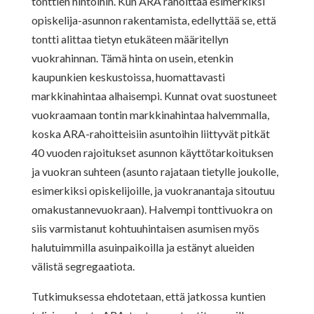
tonttien hintoihin. Kun ARA rahoittaa esimerkiksi
opiskelija-asunnon rakentamista, edellyttää se, että
tontti alittaa tietyn etukäteen määritellyn
vuokrahinnan. Tämä hinta on usein, etenkin
kaupunkien keskustoissa, huomattavasti
markkinahintaa alhaisempi. Kunnat ovat suostuneet
vuokraamaan tontin markkinahintaa halvemmalla,
koska ARA-rahoitteisiin asuntoihin liittyvät pitkät
40 vuoden rajoitukset asunnon käyttötarkoituksen
ja vuokran suhteen (asunto rajataan tietylle joukolle,
esimerkiksi opiskelijoille, ja vuokranantaja sitoutuu
omakustannevuokraan). Halvempi tonttivuokra on
siis varmistanut kohtuuhintaisen asumisen myös
halutuimmilla asuinpaikoilla ja estänyt alueiden
välistä segregaatiota.
Tutkimuksessa ehdotetaan, että jatkossa kuntien