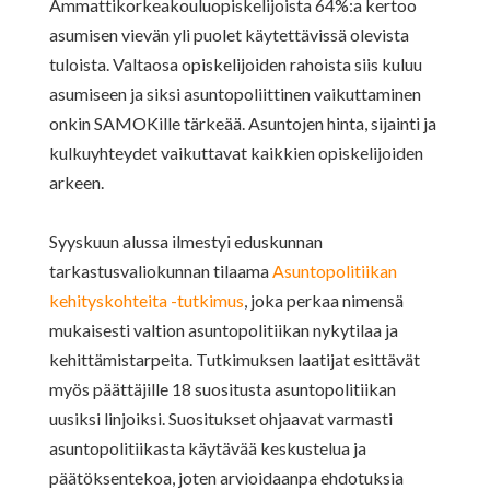
Ammattikorkeakouluopiskelijoista 64%:a kertoo
asumisen vievän yli puolet käytettävissä olevista
tuloista. Valtaosa opiskelijoiden rahoista siis kuluu
asumiseen ja siksi asuntopoliittinen vaikuttaminen
onkin SAMOKille tärkeää. Asuntojen hinta, sijainti ja
kulkuyhteydet vaikuttavat kaikkien opiskelijoiden
arkeen.
Syyskuun alussa ilmestyi eduskunnan
tarkastusvaliokunnan tilaama
Asuntopolitiikan
kehityskohteita -tutkimus
, joka perkaa nimensä
mukaisesti valtion asuntopolitiikan nykytilaa ja
kehittämistarpeita. Tutkimuksen laatijat esittävät
myös päättäjille 18 suositusta asuntopolitiikan
uusiksi linjoiksi. Suositukset ohjaavat varmasti
asuntopolitiikasta käytävää keskustelua ja
päätöksentekoa, joten arvioidaanpa ehdotuksia