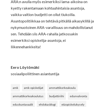
ARA:n avulla myös esimerkiksi lama-aikoina on
kyetty rakentamaan kohtuuhintaisia asuntoja,
vaikka valtion budjetti on ollut tiukoilla.
Asuntopolitiikkaa on tehtävä pitkällä aikasyklillä ja
nykymuotoinen ARA-varallisuus on mahdollistanut
sen. Tehdään siis ARA-rahalla jatkossakin
esimerkiksi opiskelija-asuntoja, ei
liikennehankkeita!
Eero Löytömäki
sosiaalipoliittinen asiantuntija
amk
amk-opiskelijat
ammattikorkeakoulu
ammattikorkeakoulutus
budjettiriihi
edunvalvonta
eduskuntavaalit
ehdokasblogi
etäopiskelukysely