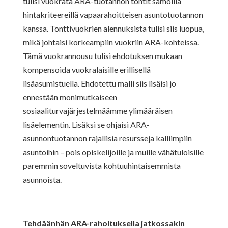
tulisi vuokrata ARA-tuotannon tontit samoilla
hintakriteereillä vapaarahoitteisen asuntotuotannon
kanssa. Tonttivuokrien alennuksista tulisi siis luopua,
mikä johtaisi korkeampiin vuokriin ARA-kohteissa.
Tämä vuokrannousu tulisi ehdotuksen mukaan
kompensoida vuokralaisille erillisellä
lisäasumistuella. Ehdotettu malli siis lisäisi jo
ennestään monimutkaiseen
sosiaaliturvajärjestelmäämme ylimääräisen
lisäelementin. Lisäksi se ohjaisi ARA-
asunnontuotannon rajallisia resursseja kalliimpiin
asuntoihin – pois opiskelijoille ja muille vähätuloisille
paremmin soveltuvista kohtuuhintaisemmista
asunnoista.
Tehdäänhän ARA-rahoituksella jatkossakin