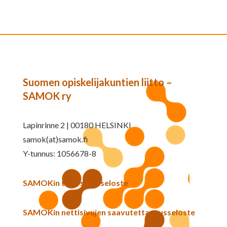
Suomen opiskelijakuntien liitto –
SAMOK ry
Lapinrinne 2 | 00180 HELSINKI
samok(at)samok.fi
Y-tunnus: 1056678-8
SAMOKin tietosuojaseloste
SAMOKin nettisivujen saavutettavuusseloste