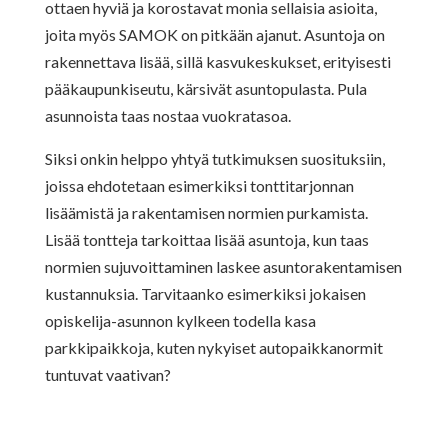
ottaen hyviä ja korostavat monia sellaisia asioita,
joita myös SAMOK on pitkään ajanut. Asuntoja on
rakennettava lisää, sillä kasvukeskukset, erityisesti
pääkaupunkiseutu, kärsivät asuntopulasta. Pula
asunnoista taas nostaa vuokratasoa.
Siksi onkin helppo yhtyä tutkimuksen suosituksiin,
joissa ehdotetaan esimerkiksi tonttitarjonnan
lisäämistä ja rakentamisen normien purkamista.
Lisää tontteja tarkoittaa lisää asuntoja, kun taas
normien sujuvoittaminen laskee asuntorakentamisen
kustannuksia. Tarvitaanko esimerkiksi jokaisen
opiskelija-asunnon kylkeen todella kasa
parkkipaikkoja, kuten nykyiset autopaikkanormit
tuntuvat vaativan?