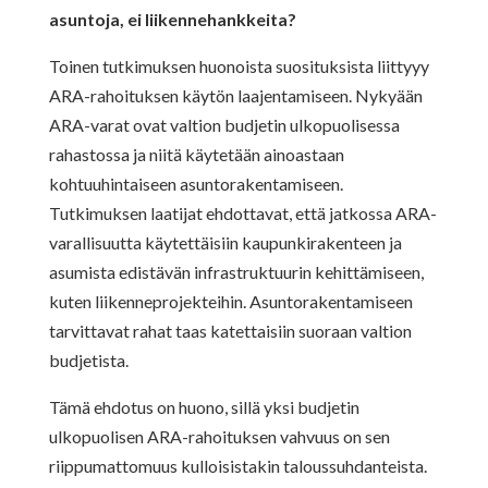
asuntoja, ei liikennehankkeita?
Toinen tutkimuksen huonoista suosituksista liittyyy
ARA-rahoituksen käytön laajentamiseen. Nykyään
ARA-varat ovat valtion budjetin ulkopuolisessa
rahastossa ja niitä käytetään ainoastaan
kohtuuhintaiseen asuntorakentamiseen.
Tutkimuksen laatijat ehdottavat, että jatkossa ARA-
varallisuutta käytettäisiin kaupunkirakenteen ja
asumista edistävän infrastruktuurin kehittämiseen,
kuten liikenneprojekteihin. Asuntorakentamiseen
tarvittavat rahat taas katettaisiin suoraan valtion
budjetista.
Tämä ehdotus on huono, sillä yksi budjetin
ulkopuolisen ARA-rahoituksen vahvuus on sen
riippumattomuus kulloisistakin taloussuhdanteista.