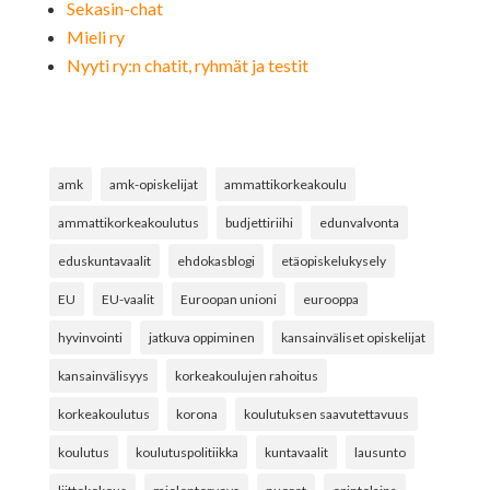
Sekasin-chat
Mieli ry
Nyyti ry:n chatit, ryhmät ja testit
amk
amk-opiskelijat
ammattikorkeakoulu
ammattikorkeakoulutus
budjettiriihi
edunvalvonta
eduskuntavaalit
ehdokasblogi
etäopiskelukysely
EU
EU-vaalit
Euroopan unioni
eurooppa
hyvinvointi
jatkuva oppiminen
kansainväliset opiskelijat
kansainvälisyys
korkeakoulujen rahoitus
korkeakoulutus
korona
koulutuksen saavutettavuus
koulutus
koulutuspolitiikka
kuntavaalit
lausunto