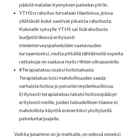
päästä matalan kynnyksen palvelun piiriin.
YTHS:n rahoitus turvataan tilanteissa, joissa
yllättävät kulut vaativat pikaista rahoitusta.
Kuluvalle syksylle YTHS sai lisärahoitusta
budjettiriihessä erityisesti
mielenterveyspalveluiden saatavuuden
turvaamiseksi, mutta pitkällä tähtäimellä nopeita
ratkaisuja on saatava myös riihten ulkopuolella.
#Terapiatakuu osaksi hoitotakuuta
Terapiatakuu toisi mahdollisuuden saada
varhaista hoitoa jo perusterveydenhuollossa.
Erityisesti terapiatakuu takaisi hoitoonpääsyn
erityisesti meille, joiden taloudellinen tilanne ei
mahdollista käyntiä esimerkiksi yksityisellä
palveluntarjoajalla.
Vaikka junamme on jo matkalla, on edessä onneksi