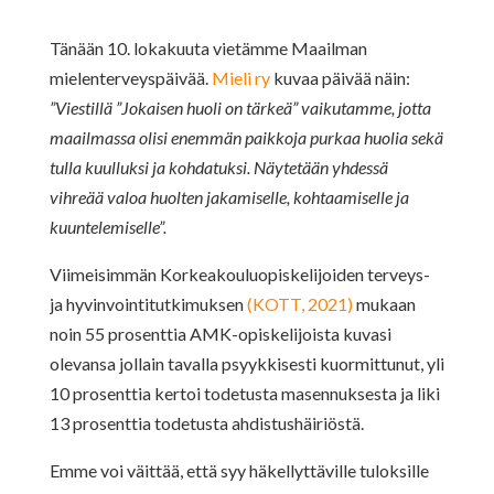
Tänään 10. lokakuuta vietämme Maailman
mielenterveyspäivää.
Mieli ry
kuvaa päivää näin:
”Viestillä ”Jokaisen huoli on tärkeä” vaikutamme, jotta
maailmassa olisi enemmän paikkoja purkaa huolia sekä
tulla kuulluksi ja kohdatuksi. Näytetään yhdessä
vihreää valoa huolten jakamiselle, kohtaamiselle ja
kuuntelemiselle”.
Viimeisimmän Korkeakouluopiskelijoiden terveys-
ja hyvinvointitutkimuksen
(KOTT, 2021)
mukaan
noin 55 prosenttia AMK-opiskelijoista kuvasi
olevansa jollain tavalla psyykkisesti kuormittunut, yli
10 prosenttia kertoi todetusta masennuksesta ja liki
13 prosenttia todetusta ahdistushäiriöstä.
Emme voi väittää, että syy häkellyttäville tuloksille