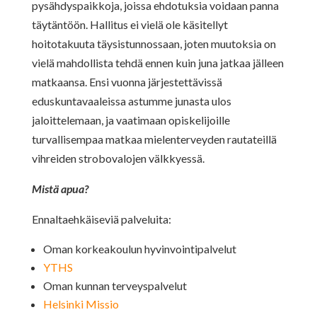
pysähdyspaikkoja, joissa ehdotuksia voidaan panna
täytäntöön. Hallitus ei vielä ole käsitellyt
hoitotakuuta täysistunnossaan, joten muutoksia on
vielä mahdollista tehdä ennen kuin juna jatkaa jälleen
matkaansa. Ensi vuonna järjestettävissä
eduskuntavaaleissa astumme junasta ulos
jaloittelemaan, ja vaatimaan opiskelijoille
turvallisempaa matkaa mielenterveyden rautateillä
vihreiden strobovalojen välkkyessä.
Mistä apua?
Ennaltaehkäiseviä palveluita:
Oman korkeakoulun hyvinvointipalvelut
YTHS
Oman kunnan terveyspalvelut
Helsinki Missio