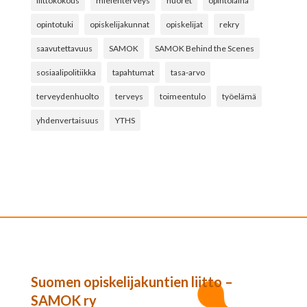
liittokokous
mielenterveys
nuoret
opintolaina
opintotuki
opiskelijakunnat
opiskelijat
rekry
saavutettavuus
SAMOK
SAMOK Behind the Scenes
sosiaalipolitiikka
tapahtumat
tasa-arvo
terveydenhuolto
terveys
toimeentulo
työelämä
yhdenvertaisuus
YTHS
Suomen opiskelijakuntien liitto –
SAMOK ry