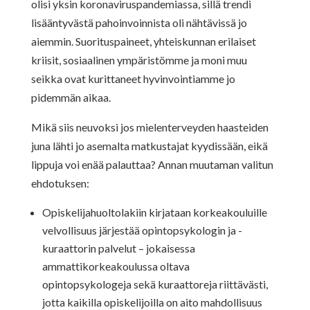
olisi yksin koronaviruspandemiassa, sillä trendi
lisääntyvästä pahoinvoinnista oli nähtävissä jo
aiemmin. Suorituspaineet, yhteiskunnan erilaiset
kriisit, sosiaalinen ympäristömme ja moni muu
seikka ovat kurittaneet hyvinvointiamme jo
pidemmän aikaa.
Mikä siis neuvoksi jos mielenterveyden haasteiden
juna lähti jo asemalta matkustajat kyydissään, eikä
lippuja voi enää palauttaa? Annan muutaman valitun
ehdotuksen:
Opiskelijahuoltolakiin kirjataan korkeakouluille
velvollisuus järjestää opintopsykologin ja -
kuraattorin palvelut – jokaisessa
ammattikorkeakoulussa oltava
opintopsykologeja sekä kuraattoreja riittävästi,
jotta kaikilla opiskelijoilla on aito mahdollisuus