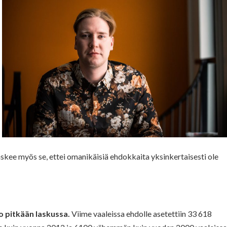
askee myös se, ettei omanikäisiä ehdokkaita yksinkertaisesti ole
o pitkään laskussa.
Viime vaaleissa ehdolle asetettiin 33 618