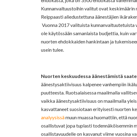
ehdokasta, joka on 3500 ehdokasta vähemmän
Kunnanvaltuustoihin valitut ovat keskimäärin n
Reippaasti aliedustettuna äänestäjien ikäraken
Vuonna 2017 valituista kunnanvaltuutetuista va
ole käytössään samanlaista budjettia, kuin va
nuorten ehdokkaiden hankintaan ja tukemiseen, 
usein tulee.
Nuorten keskuudessa äänestämistä saatet
äänestysaktiivisuus kalpenee vanhempiin ikälu
puutteesta. Ruotsalaisessa maailmalla vallits
vaikka äänestysaktiivisuus on maailmalla ylei
kasvattaneet suosiotaan erityisesti nuorten ke
analyysissä
muun muassa huomattiin, että nuor
osallistuvat jopa tuplasti todennäköisemmin m
osallistavuudelle on kasvanut viime vuosina va