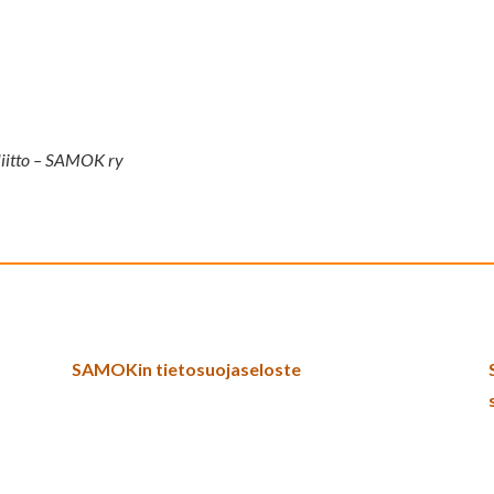
 liitto – SAMOK ry
SAMOKin tietosuojaseloste