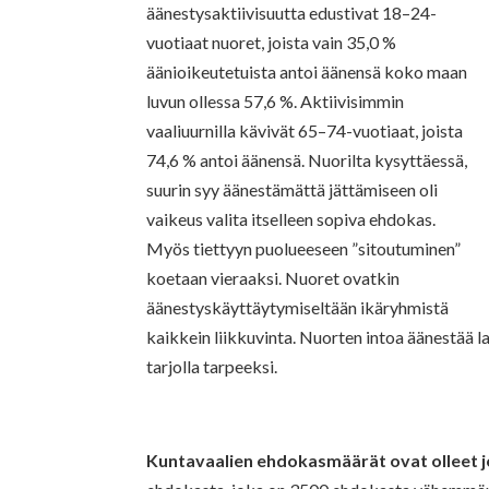
äänestysaktiivisuutta edustivat 18–24-
vuotiaat nuoret, joista vain 35,0 %
äänioikeutetuista antoi äänensä koko maan
luvun ollessa 57,6 %. Aktiivisimmin
vaaliuurnilla kävivät 65–74-vuotiaat, joista
74,6 % antoi äänensä. Nuorilta kysyttäessä,
suurin syy äänestämättä jättämiseen oli
vaikeus valita itselleen sopiva ehdokas.
Myös tiettyyn puolueeseen ”sitoutuminen”
koetaan vieraaksi. Nuoret ovatkin
äänestyskäyttäytymiseltään ikäryhmistä
kaikkein liikkuvinta. Nuorten intoa äänestää l
tarjolla tarpeeksi.
Kuntavaalien ehdokasmäärät ovat olleet j