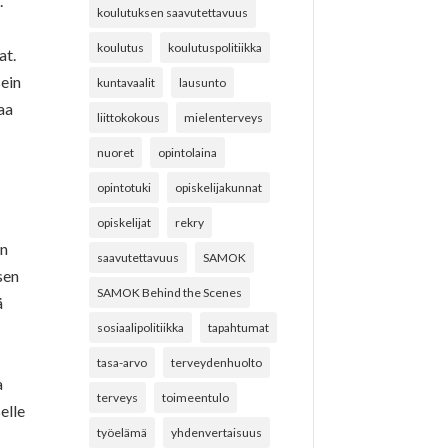
.
koulutuksen saavutettavuus
koulutus
koulutuspolitiikka
at.
sein
kuntavaalit
lausunto
aa
liittokokous
mielenterveys
nuoret
opintolaina
opintotuki
opiskelijakunnat
opiskelijat
rekry
en
saavutettavuus
SAMOK
sen
SAMOK Behind the Scenes
ä
sosiaalipolitiikka
tapahtumat
tasa-arvo
terveydenhuolto
a
terveys
toimeentulo
elle
työelämä
yhdenvertaisuus