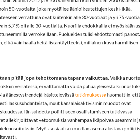
 kuin vuonna 2012 ja 6100 vähemmän kuin vuoden 2000 vaaleissa
oin 50-vuotiaita, joka myötäilee äänioikeutettujen keski-ikää.
teeseen verrattuna ovat kuitenkin alle 30-vuotiaat ja yli 75-vuotia
in 5,7 % oli alle 30-vuotiaita. Nuorilla ehdokkailla ei myöskään u
rttuneemmilla verrokeillaan. Puolueiden tulisi ehdottomasti panost
eikä vain haalia heitä listantäytteeksi, millainen kuva harmillisen
aan pitää jopa tehottomana tapana vaikuttaa.
Vaikka nuort
okkiin verratessa, ei välttämättä voida puhua yleisestä kiinnostuk
evia äänestystrendejä käsittelevässä
tutkimuksessa
huomattiin, ett
sesti laskusuhdanteista, muut kansalaisaktivismin muodot ovat
skuudessa. Iän suhdetta poliittiseen osallistumiseen tutkivassa
et allekirjoittavat vetoomuksia vanhempaa ikäpolvea useammin j
ielenosoituksiin. Myös sosiaalisen median asema alustana poliittis
ltavasti.