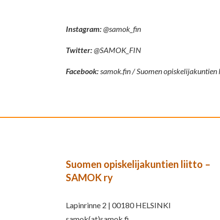
Instagram:
@samok_fin
Twitter:
@SAMOK_FIN
Facebook:
samok.fin / Suomen opiskelijakuntien
Suomen opiskelijakuntien liitto –
SAMOK ry
Lapinrinne 2 | 00180 HELSINKI
samok(at)samok.fi