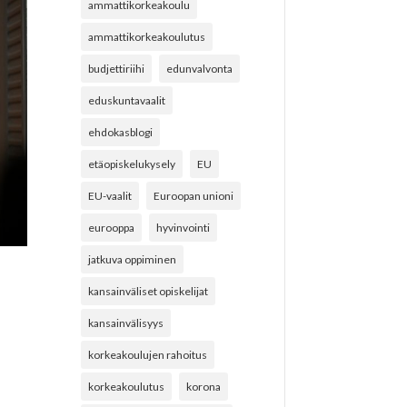
ammattikorkeakoulu
ammattikorkeakoulutus
budjettiriihi
edunvalvonta
eduskuntavaalit
ehdokasblogi
etäopiskelukysely
EU
EU-vaalit
Euroopan unioni
eurooppa
hyvinvointi
jatkuva oppiminen
kansainväliset opiskelijat
kansainvälisyys
korkeakoulujen rahoitus
korkeakoulutus
korona