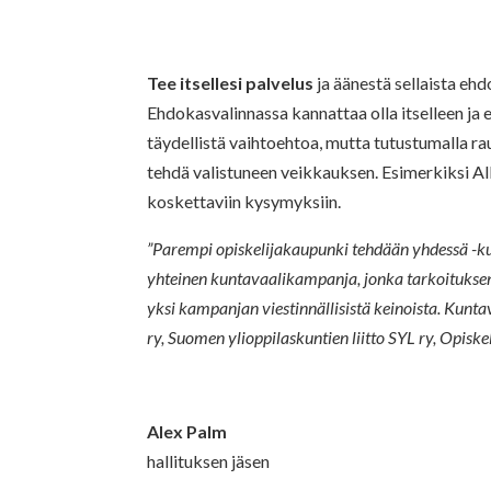
Tee itsellesi palvelus
ja äänestä sellaista ehd
Ehdokasvalinnassa kannattaa olla itselleen ja 
täydellistä vaihtoehtoa, mutta tutustumalla ra
tehdä valistuneen veikkauksen. Esimerkiksi A
koskettaviin kysymyksiin.
”Parempi opiskelijakaupunki tehdään yhdessä -ku
yhteinen kuntavaalikampanja, jonka tarkoitukse
yksi kampanjan viestinnällisistä keinoista. Ku
ry, Suomen ylioppilaskuntien liitto SYL ry, Opiske
Alex Palm
hallituksen jäsen