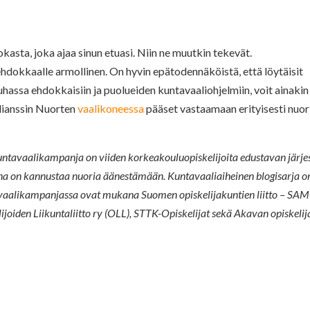
okasta, joka ajaa sinun etuasi. Niin ne muutkin tekevät.
ehdokkaalle armollinen. On hyvin epätodennäköistä, että löytäisit
uhassa ehdokkaisiin ja puolueiden kuntavaaliohjelmiin, voit ainakin
llianssin Nuorten
vaalikoneessa
pääset vastaamaan erityisesti nuor
ntavaalikampanja on viiden korkeakouluopiskelijoita edustavan järje
na on kannustaa nuoria äänestämään. Kuntavaaliaiheinen blogisarja o
ntavaalikampanjassa ovat mukana Suomen opiskelijakuntien liitto – S
lijoiden Liikuntaliitto ry (OLL), STTK-Opiskelijat sekä Akavan opiskelija