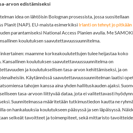
asa-arvon edistämiseksi
elman idea on lähtöisin Bolognan prosessista, jossa suositellaan
ss Planit (NAP). EU-maista esimerkiksi
Irlanti on tehnyt jo pitkään
uden parantamiseksi National Access Planien avulla. Me SAMOK
sallinen koulutuksen saavutettavuussuunnitelma.
sinkertainen: maamme korkeakoulutettujen tulee heijastaa koko
a. Kansallinen koulutuksen saavutettavuussuunnitelma on
ettavuuden ja koulutuksellisen tasa-arvon kehittämiseksi, ja on
huolenaiheisiin. Käytännössä saavutettavuussuunnitelman laatisi ope
 katsomiensa tahojen kanssa aina yhden hallituskauden ajaksi. Suom
selliseen tasa-arvoon liittyvää dataa, jota ei valitettavasti hyödyn
eksi. Suunnitelmassa määritetään tutkimustiedon kautta ne ryhmä
oilla on hankaluuksia koulutukseen pääsyssä ja sen läpäisyssä. Näid
an selkeät tavoitteet ja toimenpiteet, sekä mittaristo tavoitteid