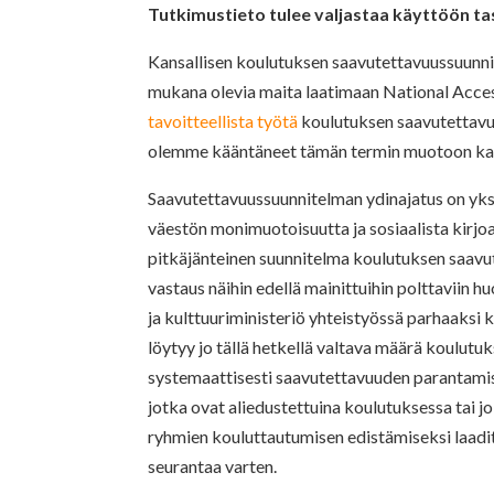
Tutkimustieto tulee valjastaa käyttöön t
Kansallisen koulutuksen saavutettavuussuunnit
mukana olevia maita laatimaan National Acce
tavoitteellista työtä
koulutuksen saavutettavu
olemme kääntäneet tämän termin muotoon kan
Saavutettavuussuunnitelman ydinajatus on yk
väestön monimuotoisuutta ja sosiaalista kirjo
pitkäjänteinen suunnitelma koulutuksen saavut
vastaus näihin edellä mainittuihin polttaviin 
ja kulttuuriministeriö yhteistyössä parhaaksi
löytyy jo tällä hetkellä valtava määrä koulutuk
systemaattisesti saavutettavuuden parantamis
jotka ovat aliedustettuina koulutuksessa tai j
ryhmien kouluttautumisen edistämiseksi laadita
seurantaa varten.