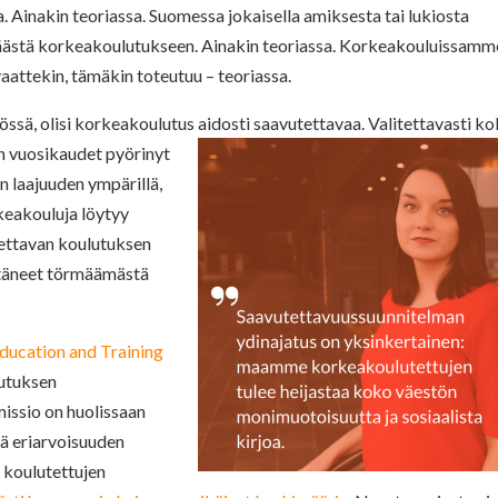
 Ainakin teoriassa. Suomessa jokaisella amiksesta tai lukiosta
päästä korkeakoulutukseen. Ainakin teoriassa. Korkeakouluissamm
rvaattekin, tämäkin toteutuu – teoriassa.
nössä, olisi korkeakoulutus aidosti saavutettavaa. Valitettavasti k
n vuosikaudet pyörinyt
 laajuuden ympärillä,
rkeakouluja löytyy
ettavan koulutuksen
estäneet törmäämästä
ducation and Training
utuksen
issio on huolissaan
tä eriarvoisuuden
 koulutettujen