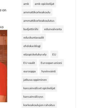
amk
amk-opiskelijat
e on
ammattikorkeakoulu
ammattikorkeakoulutus
oko
budjettiriihi
edunvalvonta
eduskuntavaalit
ehdokasblogi
etäopiskelukysely
EU
EU-vaalit
Euroopan unioni
eurooppa
hyvinvointi
jatkuva oppiminen
kansainväliset opiskelijat
kansainvälisyys
korkeakoulujen rahoitus