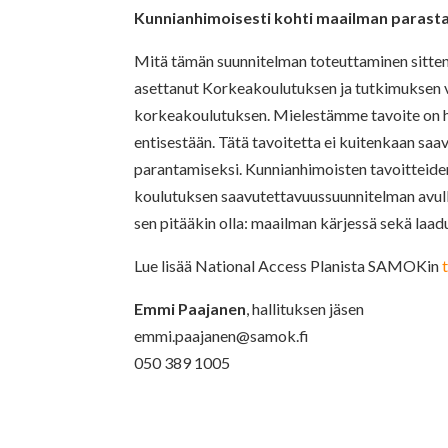
Kunnianhimoisesti kohti maailman parasta
Mitä tämän suunnitelman toteuttaminen sitten 
asettanut Korkeakoulutuksen ja tutkimuksen vi
korkeakoulutuksen. Mielestämme tavoite on h
entisestään. Tätä tavoitetta ei kuitenkaan sa
parantamiseksi. Kunnianhimoisten tavoitteiden
koulutuksen saavutettavuussuunnitelman avul
sen pitääkin olla: maailman kärjessä sekä laad
Lue lisää National Access Planista SAMOKin
Emmi Paajanen
, hallituksen jäsen
emmi.paajanen@samok.fi
050 389 1005