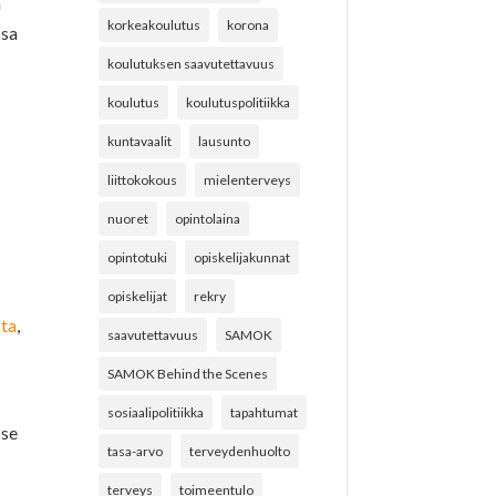
a
korkeakoulutus
korona
ssa
koulutuksen saavutettavuus
koulutus
koulutuspolitiikka
kuntavaalit
lausunto
liittokokous
mielenterveys
nuoret
opintolaina
opintotuki
opiskelijakunnat
y
opiskelijat
rekry
sta
,
saavutettavuus
SAMOK
SAMOK Behind the Scenes
sosiaalipolitiikka
tapahtumat
 se
tasa-arvo
terveydenhuolto
terveys
toimeentulo