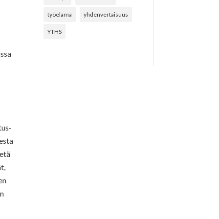
työelämä
yhdenvertaisuus
YTHS
issa
tus-
esta
netä
t,
en
en