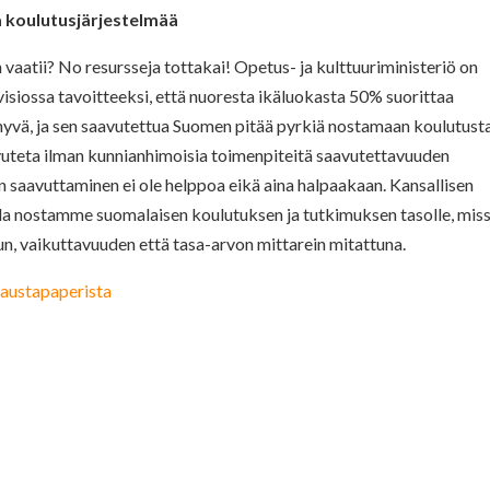
 koulutusjärjestelmää
vaatii? No resursseja tottakai! Opetus- ja kulttuuriministeriö on
siossa tavoitteeksi, että nuoresta ikäluokasta 50% suorittaa
yvä, ja sen saavutettua Suomen pitää pyrkiä nostamaan koulutust
avuteta ilman kunnianhimoisia toimenpiteitä saavutettavuuden
 saavuttaminen ei ole helppoa eikä aina halpaakaan. Kansallisen
la nostamme suomalaisen koulutuksen ja tutkimuksen tasolle, mis
un, vaikuttavuuden että tasa-arvon mittarein mitattuna.
taustapaperista