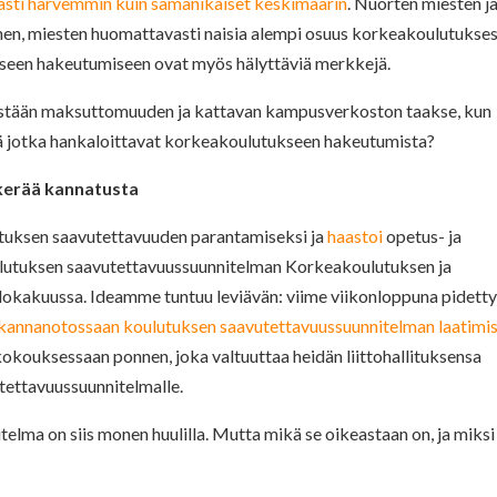
ästi harvemmin kuin samanikäiset keskimäärin
. Nuorten miesten j
nen, miesten huomattavasti naisia alempi osuus korkeakoulutukse
kseen hakeutumiseen ovat myös hälyttäviä merkkejä.
ästään maksuttomuuden ja kattavan kampusverkoston taakse, kun
stä jotka hankaloittavat korkeakoulutukseen hakeutumista?
kerää kannatusta
uksen saavutettavuuden parantamiseksi ja
haastoi
opetus- ja
oulutuksen saavutettavuussuunnitelman Korkeakoulutuksen ja
 lokakuussa. Ideamme tuntuu leviävän: viime viikonloppuna pidett
kannanotossaan koulutuksen saavutettavuussuunnitelman laatimi
okokouksessaan ponnen, joka valtuuttaa heidän liittohallituksensa
tettavuussuunnitelmalle.
elma on siis monen huulilla. Mutta mikä se oikeastaan on, ja miksi