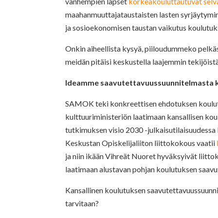
vanhempien lapset
korkeakouluttautuvat selv
maahanmuuttajataustaisten lasten syrjäytymi
ja sosioekonomisen taustan vaikutus koulutu
Onkin aiheellista kysyä, piiloudummeko pelk
meidän pitäisi keskustella laajemmin tekijöi
Ideamme saavutettavuussuunnitelmasta 
SAMOK teki konkreettisen ehdotuksen koulut
kulttuuriministeriön laatimaan kansallisen k
tutkimuksen visio 2030 -julkaisutilaisuudessa
Keskustan Opiskelijaliiton liittokokous vaatii
ja niin ikään Vihreät Nuoret hyväksyivät liitt
laatimaan alustavan pohjan koulutuksen saavu
Kansallinen koulutuksen saavutettavuussuunnit
tarvitaan?