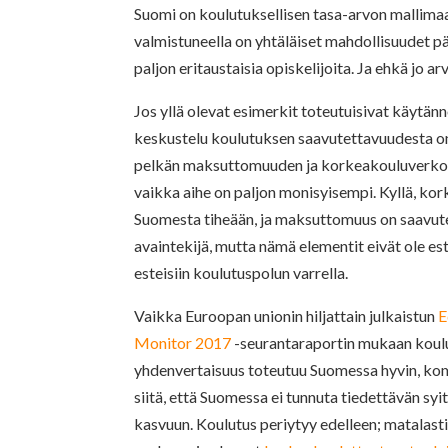
Suomi on koulutuksellisen tasa-arvon mallimaa.
valmistuneella on yhtäläiset mahdollisuudet 
paljon eritaustaisia opiskelijoita. Ja ehkä jo a
Jos yllä olevat esimerkit toteutuisivat käytän
keskustelu koulutuksen saavutettavuudesta o
pelkän maksuttomuuden ja korkeakouluverkon
vaikka aihe on paljon monisyisempi. Kyllä, ko
Suomesta tiheään, ja maksuttomuus on saavut
avaintekijä, mutta nämä elementit eivät ole 
esteisiin koulutuspolun varrella.
Vaikka Euroopan unionin hiljattain julkaistun
E
Monitor 2017
-seurantaraportin mukaan koul
yhdenvertaisuus toteutuu Suomessa hyvin, kom
siitä, että Suomessa ei tunnuta tiedettävän syi
kasvuun. Koulutus periytyy edelleen; matalasti