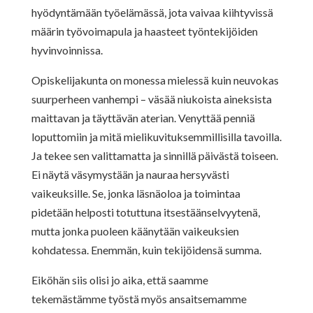
hyödyntämään työelämässä, jota vaivaa kiihtyvissä
määrin työvoimapula ja haasteet työntekijöiden
hyvinvoinnissa.
Opiskelijakunta on monessa mielessä kuin neuvokas
suurperheen vanhempi – väsää niukoista aineksista
maittavan ja täyttävän aterian. Venyttää penniä
loputtomiin ja mitä mielikuvituksemmillisilla tavoilla.
Ja tekee sen valittamatta ja sinnillä päivästä toiseen.
Ei näytä väsymystään ja nauraa hersyvästi
vaikeuksille. Se, jonka läsnäoloa ja toimintaa
pidetään helposti totuttuna itsestäänselvyytenä,
mutta jonka puoleen käänytään vaikeuksien
kohdatessa. Enemmän, kuin tekijöidensä summa.
Eiköhän siis olisi jo aika, että saamme
tekemästämme työstä myös ansaitsemamme