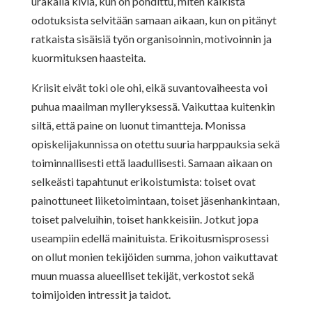
urakalla kiviä, kun on pohdittu, miten kaikista
odotuksista selvitään samaan aikaan, kun on pitänyt
ratkaista sisäisiä työn organisoinnin, motivoinnin ja
kuormituksen haasteita.
Kriisit eivät toki ole ohi, eikä suvantovaiheesta voi
puhua maailman mylleryksessä. Vaikuttaa kuitenkin
siltä, että paine on luonut timantteja. Monissa
opiskelijakunnissa on otettu suuria harppauksia sekä
toiminnallisesti että laadullisesti. Samaan aikaan on
selkeästi tapahtunut erikoistumista: toiset ovat
painottuneet liiketoimintaan, toiset jäsenhankintaan,
toiset palveluihin, toiset hankkeisiin. Jotkut jopa
useampiin edellä mainituista. Erikoitusmisprosessi
on ollut monien tekijöiden summa, johon vaikuttavat
muun muassa alueelliset tekijät, verkostot sekä
toimijoiden intressit ja taidot.