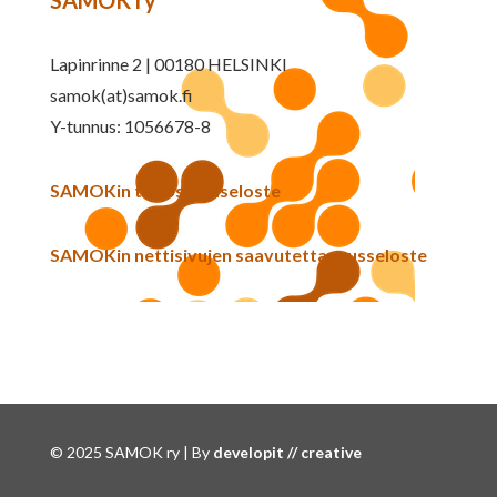
SAMOK ry
Lapinrinne 2 | 00180 HELSINKI
samok(at)samok.fi
Y-tunnus: 1056678-8
SAMOKin tietosuojaseloste
SAMOKin nettisivujen saavutettavuusseloste
© 2025 SAMOK ry | By
developit // creative