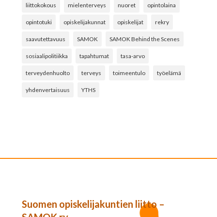
liittokokous
mielenterveys
nuoret
opintolaina
opintotuki
opiskelijakunnat
opiskelijat
rekry
saavutettavuus
SAMOK
SAMOK Behind the Scenes
sosiaalipolitiikka
tapahtumat
tasa-arvo
terveydenhuolto
terveys
toimeentulo
työelämä
yhdenvertaisuus
YTHS
Suomen opiskelijakuntien liitto –