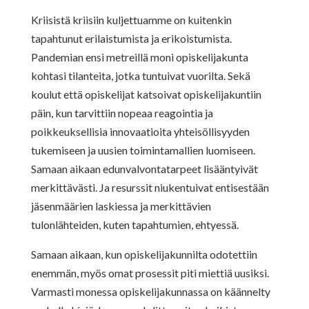
Kriisistä kriisiin kuljettuamme on kuitenkin
tapahtunut erilaistumista ja erikoistumista.
Pandemian ensi metreillä moni opiskelijakunta
kohtasi tilanteita, jotka tuntuivat vuorilta. Sekä
koulut että opiskelijat katsoivat opiskelijakuntiin
päin, kun tarvittiin nopeaa reagointia ja
poikkeuksellisia innovaatioita yhteisöllisyyden
tukemiseen ja uusien toimintamallien luomiseen.
Samaan aikaan edunvalvontatarpeet lisääntyivät
merkittävästi. Ja resurssit niukentuivat entisestään
jäsenmäärien laskiessa ja merkittävien
tulonlähteiden, kuten tapahtumien, ehtyessä.
Samaan aikaan, kun opiskelijakunnilta odotettiin
enemmän, myös omat prosessit piti miettiä uusiksi.
Varmasti monessa opiskelijakunnassa on käännelty