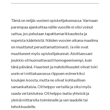
Tämä on neljäs vuoteni opiskelijakunnassa. Varmaan
parempaa ajankohtaa näille vuosille ei olisi voinut
sattua, jos puhutaan tapahtumarikkaudesta ja
nopeista käänteistä. Näiden vuosien aikana maailma
on muuttunut peruuttamattomasti. Ja niin ovat
muuttuneet myös opiskelijakunnat. Aloittaessani
joukkio oli huomattavasti homogeenisempi, kuin
tänä päivänä. Haasteet ja mahdollisuudet olivat toki
usein eri mittakaavassa riippuen esimerkiksi
koulujen koosta, mutta ne olivat kohtuullisen
samankaltaisia. Oli helppo vertailla ja siksi myös
saada vertaistukea. Oli helppo laatia yhteisiä ja
yleisiä mittareita toiminnalle ja sen laadulle tai
tehokkuudelle.