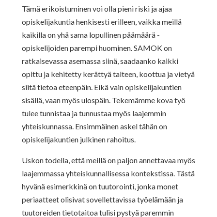
Tämä erikoistuminen voi olla pieni riski ja ajaa
opiskelijakuntia henkisesti erilleen, vaikka meillä
kaikilla on yhä sama lopullinen päämäärä -
opiskelijoiden parempi huominen. SAMOK on
ratkaisevassa asemassa siinä, saadaanko kaikki
opittu ja kehitetty kerättyä talteen, koottua ja vietyä
siitä tietoa eteenpäin. Eikä vain opiskelijakuntien
sisällä, vaan myös ulospäin. Tekemämme kova työ
tulee tunnistaa ja tunnustaa myös laajemmin
yhteiskunnassa. Ensimmäinen askel tähän on
opiskelijakuntien julkinen rahoitus.
Uskon todella, että meillä on paljon annettavaa myös
laajemmassa yhteiskunnallisessa kontekstissa. Tästä
hyvänä esimerkkinä on tuutorointi, jonka monet
periaatteet olisivat sovellettavissa työelämään ja
tuutoreiden tietotaitoa tulisi pystyä paremmin