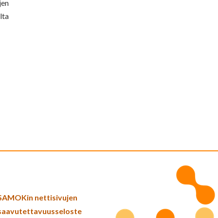
jen
lta
SAMOKin nettisivujen
saavutettavuusseloste