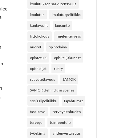
koulutuksen saavutettavuus
ulee
koulutus
koulutuspolitiikka
a
kuntavaalit
lausunto
liittokokous
mielenterveys
n
nuoret
opintolaina
opintotuki
opiskelijakunnat
ön
opiskelijat
rekry
saavutettavuus
SAMOK
11
SAMOK Behind the Scenes
a
sosiaalipolitiikka
tapahtumat
tasa-arvo
terveydenhuolto
terveys
toimeentulo
työelämä
yhdenvertaisuus