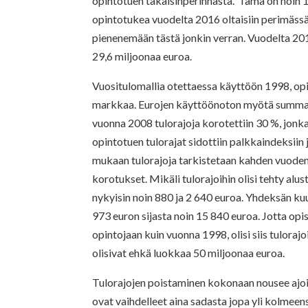
opintotuen takaisinperinnästä. Tämä on noin 
opintotukea vuodelta 2016 oltaisiin perimässä
pienenemään tästä jonkin verran. Vuodelta 201
29,6 miljoonaa euroa.
Vuositulomallia otettaessa käyttöön 1998, op
markkaa. Eurojen käyttöönoton myötä summa
vuonna 2008 tulorajoja korotettiin 30 %, jonka
opintotuen tulorajat sidottiin palkkaindeksii
mukaan tulorajoja tarkistetaan kahden vuoden 
korotukset. Mikäli tulorajoihin olisi tehty alu
nykyisin noin
880 ja 2 640 euroa. Yhdeksän kuu
973 euron sijasta noin 15 840
euroa. Jotta opis
opintojaan kuin vuonna 1998, olisi siis tulor
olisivat ehkä luokkaa 50 miljoonaa euroa.
Tulorajojen poistaminen kokonaan nousee ajoi
ovat vaihdelleet aina sadasta jopa yli kolmee