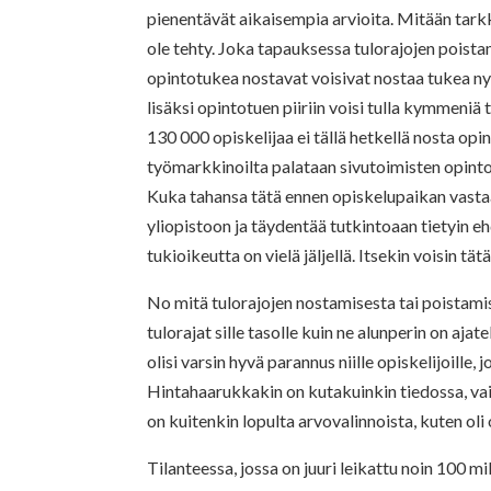
pienentävät aikaisempia arvioita. Mitään tarkk
ole tehty. Joka tapauksessa tulorajojen poist
opintotukea nostavat voisivat nostaa tukea n
lisäksi opintotuen piiriin voisi tulla kymmeniä 
130 000 opiskelijaa ei tällä hetkellä nosta opi
työmarkkinoilta palataan sivutoimisten opintoj
Kuka tahansa tätä ennen opiskelupaikan vasta
yliopistoon ja täydentää tutkintoaan tietyin e
tukioikeutta on vielä jäljellä. Itsekin voisin 
No mitä tulorajojen nostamisesta tai poistamise
tulorajat sille tasolle kuin ne alunperin on aj
olisi varsin hyvä parannus niille opiskelijoille,
Hintahaarukkakin on kutakuinkin tiedossa, vai
on kuitenkin lopulta arvovalinnoista, kuten oli
Tilanteessa, jossa on juuri leikattu noin 100 