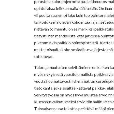
perustella tulorajojen poistoa. Lakimuutos m
opintorahaa leikkaamalla säästettiin. On ihan 
yli puolta suurempi luku kuin tuo opintorahale
tarkoituksena olevan kohdentaa rajalliset etuus
riittävän toimeentulon esimerkiksi palkkatuloil
tietysti ihan mahdollista, että jatkossa opinto
pikemminkin palkkio opintopisteistä. Ajattelu
mutta toisaalta koko sosiaaliturvajärjestelmä
toteutuvat.
Tulorajamuutosten selvittäminen on kaiken kai
myös nykyisestä vuositulomallista poikkeavia m
vuotta huomattavasti lyhemmät tarkastelujakso
tietokanta, joka sisältää kattavat palkka-, eläk
Selvitystyössä on myös hyvä muistaa arvioinn
kustannusvaikutukseksi arvioitiin hallituksen e
Tulovalvonnassa takaisin perittävä määrä pien