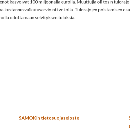
not kasvoivat 100 miljoonalla eurolla. Muuttujia oli tosin tulorajo
aa kustannusvaikutusarviointi voi olla. Tulorajojen poistamisen osa
nnolla odottamaan selvityksen tuloksia.
SAMOKin tietosuojaseloste