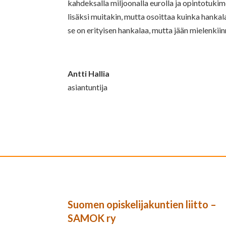
kahdeksalla miljoonalla eurolla ja opintotukime
lisäksi muitakin, mutta osoittaa kuinka hankal
se on erityisen hankalaa, mutta jään mielenkii
Antti Hallia
asiantuntija
Suomen opiskelijakuntien liitto –
SAMOK ry