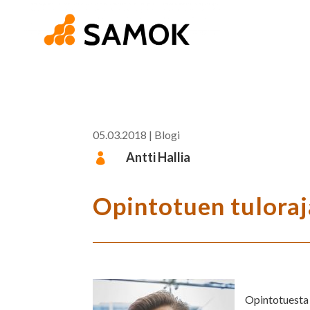
05.03.2018
|
Blogi
Antti Hallia

Opintotuen tuloraja
Opintotuesta 