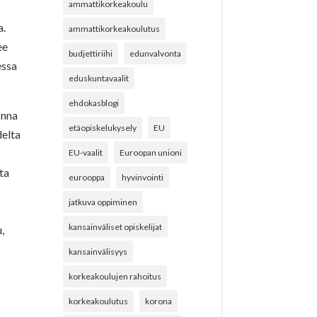
ammattikorkeakoulu
a.
ammattikorkeakoulutus
ee
budjettiriihi
edunvalvonta
essa
eduskuntavaalit
ehdokasblogi
onna
etäopiskelukysely
EU
delta
EU-vaalit
Euroopan unioni
tta
eurooppa
hyvinvointi
jatkuva oppiminen
kansainväliset opiskelijat
,
kansainvälisyys
korkeakoulujen rahoitus
korkeakoulutus
korona