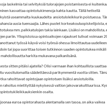
oja laskelmia tai selvityksiä tulorajojen poistamisesta ei kuitenka
aminen kasvattaa opintotukimenoja kahta kautta. Tällä hetkellä
ykyistä useammalta kuukaudelta ansiotuloleikkurin poistuessa. T
tuhansia uusia tuensaajia. Lähes puolet korkeakouluopiskelijoista, el
ntotukea mm. palkkatulojen takia lainkaan. Lisäksi on mahdollista, 
en pariin. Yliopistoissa opintoaikojen rajaukset tulivat voimaan 2
anottanut työssä käyvä voisi työnsä ohessa ilmoittautua uudelleen
hdoin tai jopa suorittaa toisen tutkinnon saaden opintotukea mikäli
tätä mahdollisuutta harkita mukavana palkanlisänä.
sta sitten pitäisi ajatella? Olisi varmaan ihan kohtuullista saattaa
ateltu vuositulomallia säädettäessä parikymmentä vuotta sitten. Täm
 jotka rahoittavat opintojaan opintotuen lisäksi ansiotuloilla.
n rahoitus mietityttää nykyisessä valtion jakovarakulttuurissa. Ky
 opintotukileikkauksienkin osalta.
miljoonaa euroa opintorahasta alentamalla sen tasoa, on aika vaikea