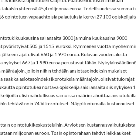
11 % kaikista opintotuen saajista. Päätösehdotusten mukaan
 takaisin yhteensä 45,4 miljoonaa euroa. Todellisuudessa summa t
6 opintotuen vapaaehtoisia palautuksia kertyi 27 100 opiskelijalt
intotukikuukausina sai ansaita 3000 ja muina kuukausina 9000
t pyöristyivät 505 ja 1515 euroksi. Kymmenen vuotta myöhemmi
 jälkeen rajat olivat 660 ja 1 970 euroa. Kuluvan vuoden alusta
n ja nykyiset 667 ja 1 990 euroa perustuvat tähän. Nykylainsäädänn
määräajoin, jolloin niihin tehdään ansiotasoindeksin mukaiset
sta saakka asiotasoindeksikorotuksia määräajoin, olisivat tulorajat
kautta opintotukea nostava opiskelija saisi ansaita siis nykyisen 
kelijoilla olisi mahdollisuus samoissa määrin rahoittaa ansiotuloill
ajoihin tehtävä noin 74 % korotukset. Näppituntumalla kustannukset
ttain opintotukikeskusteluihin. Arviot sen kustannusvaikutuksista
nsataan miljoonan euroon. Tosin opintorahaan tehdyt leikkaukset