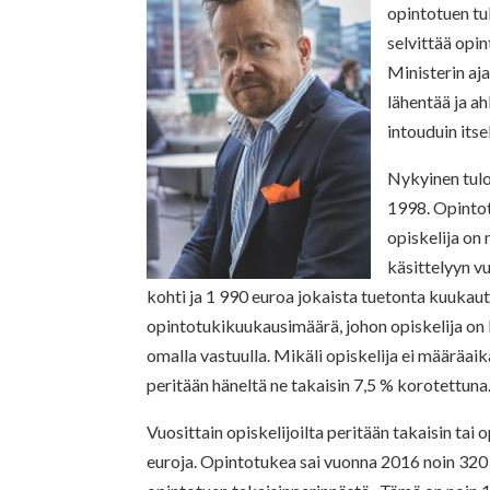
opintotuen tu
selvittää
opin
Ministerin aja
lähentää ja a
intouduin its
Nykyinen tulo
1998.
Opintot
opiskelija on
käsittelyyn v
kohti ja 1 990 euroa jokaista tuetonta kuukaut
opintotukikuukausimäärä, johon opiskelija on 
omalla vastuulla. Mikäli opiskelija ei määräai
peritään häneltä ne takaisin 7,5 % korotettuna
Vuosittain opiskelijoilta peritään takaisin tai
euroja.
Opintotukea sai vuonna 2016 noin 320 