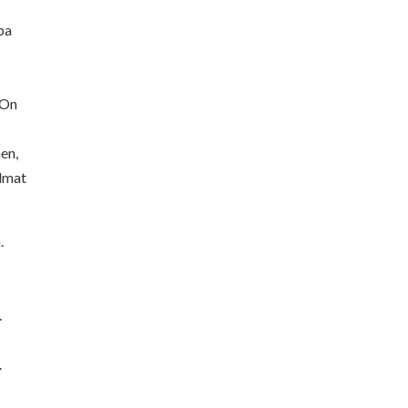
opa
 On
en,
elmat
.
.
.