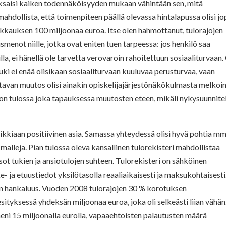
aksaisi kaiken todennäköisyyden mukaan vähintään sen, mitä
mahdollista, että toimenpiteen päällä olevassa hintalapussa olisi j
ikkauksen 100 miljoonaa euroa. Itse olen hahmottanut, tulorajojen
menot niille, jotka ovat eniten tuen tarpeessa: jos henkilö saa
la, ei hänellä ole tarvetta verovaroin rahoitettuun sosiaaliturvaan.
tuki ei enää olisikaan sosiaaliturvaan kuuluvaa perusturvaa, vaan
tavan muutos olisi ainakin opiskelijajärjestönäkökulmasta melkoin
 on tulossa joka tapauksessa muutosten eteen, mikäli nykysuunnit
kkiaan positiivinen asia. Samassa yhteydessä olisi hyvä pohtia mm
alleja. Pian tulossa oleva kansallinen tulorekisteri mahdollistaa
t tukien ja ansiotulojen suhteen.
Tulorekisteri on sähköinen
e- ja etuustiedot yksilötasolla reaaliaikaisesti ja maksukohtaisesti
in hankaluus. Vuoden 2008 tulorajojen 30 % korotuksen
sityksessä yhdeksän miljoonaa euroa, joka oli selkeästi liian vähän
eni 15 miljoonalla eurolla, vapaaehtoisten palautusten määrä