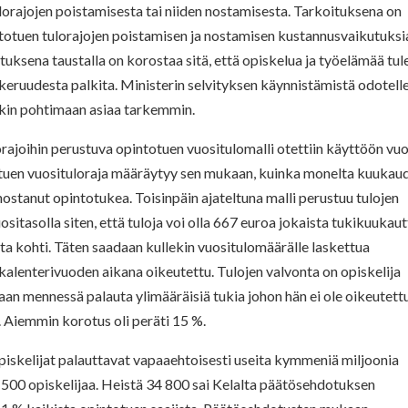
lorajojen poistamisesta tai niiden nostamisesta. Tarkoituksena on
totuen tulorajojen poistamisen ja nostamisen kustannusvaikutuksi
tuksena taustalla on korostaa sitä, että opiskelua ja työelämää tul
hkeruudesta palkita. Ministerin selvityksen käynnistämistä odotell
ekin pohtimaan asiaa tarkemmin.
rajoihin perustuva opintotuen vuositulomalli otettiin käyttöön vu
uen vuosituloraja määräytyy sen mukaan, kuinka monelta kuukau
 nostanut opintotukea. Toisinpäin ajateltuna
malli perustuu tulojen
uositasolla
siten, että tuloja voi olla 667 euroa jokaista tukikuukau
ta kohti.
Täten saadaan kullekin vuositulomäärälle laskettua
kalenterivuoden aikana oikeutettu. Tulojen valvonta on opiskelija
kaan mennessä palauta ylimääräisiä tukia johon hän ei ole oikeutettu
. Aiemmin korotus oli peräti 15 %.
 opiskelijat palauttavat vapaaehtoisesti useita kymmeniä miljoonia
500 opiskelijaa. Heistä 34 800 sai Kelalta päätösehdotuksen