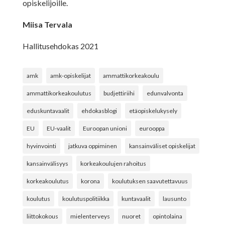
opiskelijoille.
Miisa Tervala
Hallitusehdokas 2021
amk
amk-opiskelijat
ammattikorkeakoulu
ammattikorkeakoulutus
budjettiriihi
edunvalvonta
eduskuntavaalit
ehdokasblogi
etäopiskelukysely
EU
EU-vaalit
Euroopan unioni
eurooppa
hyvinvointi
jatkuva oppiminen
kansainväliset opiskelijat
kansainvälisyys
korkeakoulujen rahoitus
korkeakoulutus
korona
koulutuksen saavutettavuus
koulutus
koulutuspolitiikka
kuntavaalit
lausunto
liittokokous
mielenterveys
nuoret
opintolaina