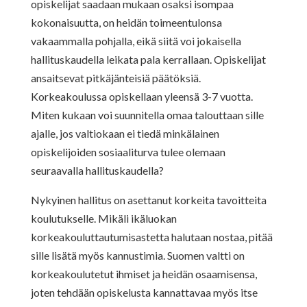
opiskelijat saadaan mukaan osaksi isompaa
kokonaisuutta, on heidän toimeentulonsa
vakaammalla pohjalla, eikä siitä voi jokaisella
hallituskaudella leikata pala kerrallaan. Opiskelijat
ansaitsevat pitkäjänteisiä päätöksiä.
Korkeakoulussa opiskellaan yleensä 3-7 vuotta.
Miten kukaan voi suunnitella omaa talouttaan sille
ajalle, jos valtiokaan ei tiedä minkälainen
opiskelijoiden sosiaaliturva tulee olemaan
seuraavalla hallituskaudella?
Nykyinen hallitus on asettanut korkeita tavoitteita
koulutukselle. Mikäli ikäluokan
korkeakouluttautumisastetta halutaan nostaa, pitää
sille lisätä myös kannustimia. Suomen valtti on
korkeakoulutetut ihmiset ja heidän osaamisensa,
joten tehdään opiskelusta kannattavaa myös itse