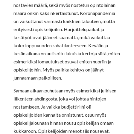
nostavien määrä, sekä myös nostetun opintolainan
määrä onkin kaksinkertaistunut. Koronapandemia
on vaikuttanut varmasti kaikkien talouteen, mutta
erityisesti opiskelijoihin. Harjoittelupaikat ja
kesätyöt ovat jääneet saamatta, mikä vaikuttaa
koko loppuvuoden rahatilanteeseen. Kevään ja
kesän aikana on uutisoitu lukuisia kertoja siitä, miten
esimerkiksi lomautukset osuvat eniten nuoriin ja
opiskelijoihin. Myös palkkakehitys on jäänyt
junnaamaan paikoilleen.
Samaan aikaan puhutaan myös esimerkiksi julkisen
liikenteen ahdingosta, joka voi johtaa hintojen
nostamiseen. Ja vaikka budjettiriihi oli
opiskelijoiden kannalta onnistunut, osuu myös
opiskelijalounaan hinnan nousu opiskelijan omaan
kukkaroon. Opiskelijoiden menot siis nousevat,