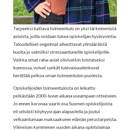
Tarpeeksi kattava toimeentulo on yksi tärkeimmistä
asioista, joilla voidaan tukea opiskelijan hyvinvointia.
Taloudelliset ongelmat aiheuttavat ylimääräistä
huolta jo valmiiksi stressaantuneille opiskelijoille.
Vaikka omat raha-asiat olisivatkin toistaiseksi
kunnossa, voivat synkät tulevaisuudenkuvat
herättää pelkoa oman toimeentulon puolesta.
Opiskelijoiden toimeentulosta on leikattu
pelkästään 2000-luvun aikana useampaan otteeseen.
Jo ennen koronaa suurin osa Suomen opiskelijoista
eli selvästi köyhyysrajan alapuolella ja joutui
velkaantumaan maksaakseen elämän perustarpeista.
Viimeisen kymmenen vuoden aikana opintolainaa