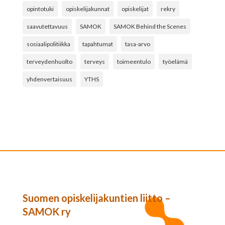
opintotuki
opiskelijakunnat
opiskelijat
rekry
saavutettavuus
SAMOK
SAMOK Behind the Scenes
sosiaalipolitiikka
tapahtumat
tasa-arvo
terveydenhuolto
terveys
toimeentulo
työelämä
yhdenvertaisuus
YTHS
Suomen opiskelijakuntien liitto –
SAMOK ry