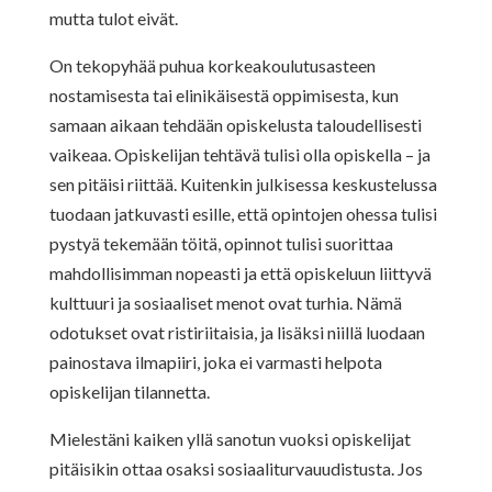
mutta tulot eivät.
On tekopyhää puhua korkeakoulutusasteen
nostamisesta tai elinikäisestä oppimisesta, kun
samaan aikaan tehdään opiskelusta taloudellisesti
vaikeaa. Opiskelijan tehtävä tulisi olla opiskella – ja
sen pitäisi riittää. Kuitenkin julkisessa keskustelussa
tuodaan jatkuvasti esille, että opintojen ohessa tulisi
pystyä tekemään töitä, opinnot tulisi suorittaa
mahdollisimman nopeasti ja että opiskeluun liittyvä
kulttuuri ja sosiaaliset menot ovat turhia. Nämä
odotukset ovat ristiriitaisia, ja lisäksi niillä luodaan
painostava ilmapiiri, joka ei varmasti helpota
opiskelijan tilannetta.
Mielestäni kaiken yllä sanotun vuoksi opiskelijat
pitäisikin ottaa osaksi sosiaaliturvauudistusta. Jos