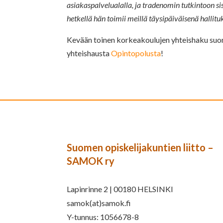
asiakaspalvelualalla, ja tradenomin tutkintoon sis
hetkellä hän toimii meillä täysipäiväisenä hallit
Kevään toinen korkeakoulujen yhteishaku suomen
yhteishausta
Opintopolusta
!
Suomen opiskelijakuntien liitto –
SAMOK ry
Lapinrinne 2 | 00180 HELSINKI
samok(at)samok.fi
Y-tunnus: 1056678-8