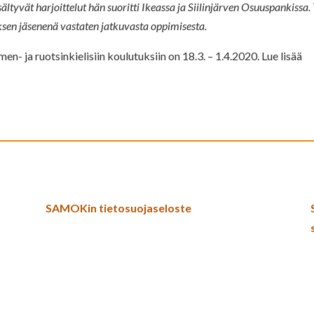
ältyvät harjoittelut hän suoritti Ikeassa ja Siilinjärven Osuuspankissa. 
uksen jäsenenä vastaten jatkuvasta oppimisesta.
- ja ruotsinkielisiin koulutuksiin on 18.3. – 1.4.2020. Lue lisää
SAMOKin tietosuojaseloste