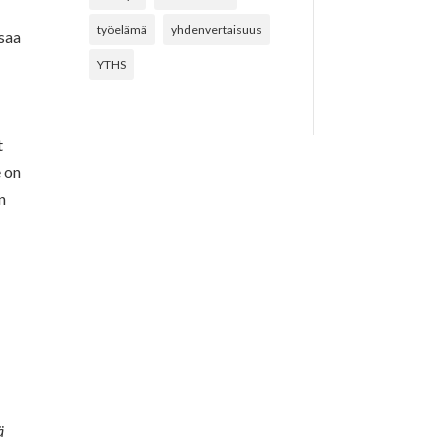
työelämä
yhdenvertaisuus
 saa
YTHS
t
e on
n
ä