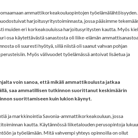
huomaamaan ammattikorkeakouluopintojen työelämälähtöisyyden.
uodostuivat harjoitusyritystoiminnasta, jossa pääsimme tekemää
sti muiden eri korkeakouluissa harjoitusyritysten kautta. Myös kie
suuri osa käytettävästä sanastosta oli liike-elämän ammattisanastoa
sta oli suuresti hyötyä, sillä niistä oli saanut vahvan pohjan
perusteisiin. Myös välivuodet työelämässä antoivat lisäetua ja
alta voin sanoa, että mikäli ammattikoulusta jatkaa
lä, saa ammatillisen tutkinnon suorittanut keskimäärin
innon suorittamiseen kuin lukion käynyt.
ntiä ja markkinointia Savonia-ammattikorkeakouluun, jossa
titoiminnan kautta. Käytännössä liiketalouden perusopintoja lukuu
ntöön ja työelämään. Mitä vahvempi yhteys opinnoilla on ollut