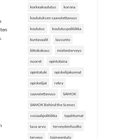
korkeakoulutus
korona
koulutuksen saavutettavuus
n
lten
koulutus
koulutuspolitiikka
.
kuntavaalit
lausunto
liittokokous
mielenterveys
nuoret
opintolaina
opintotuki
opiskelijakunnat
opiskelijat
rekry
saavutettavuus
SAMOK
SAMOK Behind the Scenes
sosiaalipolitiikka
tapahtumat
n
tasa-arvo
terveydenhuolto
terveys
toimeentulo