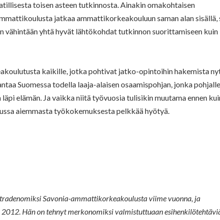
illisesta toisen asteen tutkinnosta. Ainakin omakohtaisen
ammattikoulusta jatkaa ammattikorkeakouluun saman alan sisällä,
n vähintään yhtä hyvät lähtökohdat tutkinnon suorittamiseen kuin
akoulutusta kaikille, jotka pohtivat jatko-opintoihin hakemista ny
ntaa Suomessa todella laaja-alaisen osaamispohjan, jonka pohjall
läpi elämän. Ja vaikka niitä työvuosia tulisikin muutama ennen kui
lussa aiemmasta työkokemuksesta pelkkää hyötyä.
 tradenomiksi Savonia-ammattikorkeakoulusta viime vuonna, ja
 2012. Hän on tehnyt merkonomiksi valmistuttuaan esihenkilötehtävi