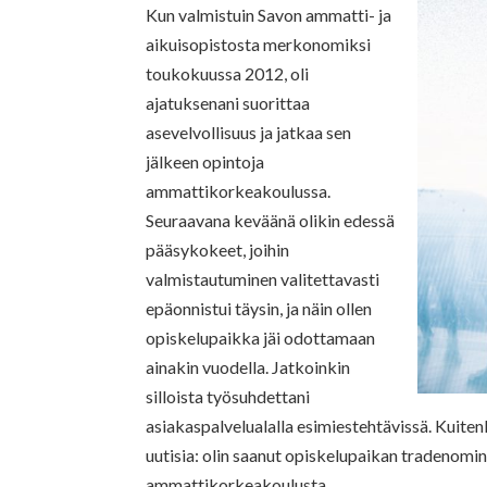
Kun valmistuin Savon ammatti- ja
aikuisopistosta merkonomiksi
toukokuussa 2012, oli
ajatuksenani suorittaa
asevelvollisuus ja jatkaa sen
jälkeen opintoja
ammattikorkeakoulussa.
Seuraavana keväänä olikin edessä
pääsykokeet, joihin
valmistautuminen valitettavasti
epäonnistui täysin, ja näin ollen
opiskelupaikka jäi odottamaan
ainakin vuodella. Jatkoinkin
silloista työsuhdettani
asiakaspalvelualalla esimiestehtävissä. Kuiten
uutisia: olin saanut opiskelupaikan tradenomi
ammattikorkeakoulusta.