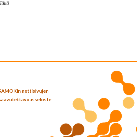
Tällä
SAMOKin nettisivujen
saavutettavuusseloste