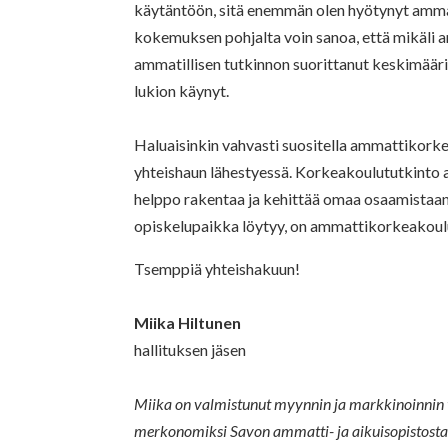
käytäntöön, sitä enemmän olen hyötynyt ammat
kokemuksen pohjalta voin sanoa, että mikäli 
ammatillisen tutkinnon suorittanut keskimääri
lukion käynyt.
Haluaisinkin vahvasti suositella ammattikorke
yhteishaun lähestyessä. Korkeakoulututkinto a
helppo rakentaa ja kehittää omaa osaamistaan 
opiskelupaikka löytyy, on ammattikorkeakou
Tsemppiä yhteishakuun!
Miika Hiltunen
hallituksen jäsen
Miika on valmistunut myynnin ja markkinoinnin
merkonomiksi Savon ammatti- ja aikuisopistosta