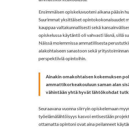
Ensimmäisen opiskeluvuoteni aikana pääsin 
Suurimmat yksittäiset opintokokonaisuudet m
kauppaa valtakunnallisesti sekä kansainvälise
opiskelussa käytäntö oli vahvasti läsnä, sillä 
Näissä molemmissa ammatillisesta perustutkinno
alakohtaiseen sanastoon sekä yritystoiminnan 
perspektiiviä opintoihin.
Ainakin omakohtaisen kokemuksen pohj
ammattikorkeakouluun saman alan sisäl
vähintään yhtä hyvät lähtökohdat tutk
Seuraavana vuonna siirryin opiskelemaan myy
työelämälähtöisyys kasvoi entisestään projek
ottamatta opintoni ovat aina peilanneet käytä