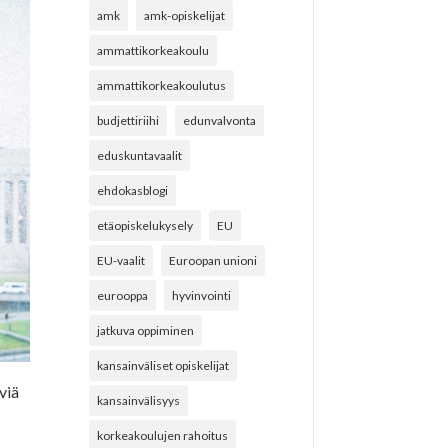
amk
amk-opiskelijat
ammattikorkeakoulu
ammattikorkeakoulutus
budjettiriihi
edunvalvonta
eduskuntavaalit
ehdokasblogi
etäopiskelukysely
EU
EU-vaalit
Euroopan unioni
eurooppa
hyvinvointi
jatkuva oppiminen
kansainväliset opiskelijat
viä
kansainvälisyys
-
korkeakoulujen rahoitus