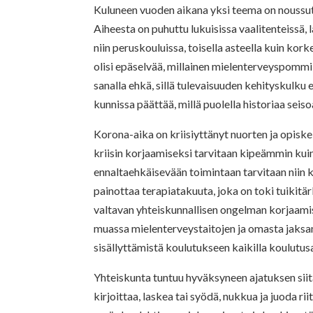
Kuluneen vuoden aikana yksi teema on noussut 
Aiheesta on puhuttu lukuisissa vaalitenteissä,
niin peruskouluissa, toisella asteella kuin kork
olisi epäselvää, millainen mielenterveyspommi
sanalla ehkä, sillä tulevaisuuden kehityskulku 
kunnissa päättää, millä puolella historiaa seiso
Korona-aika on kriisiyttänyt nuorten ja opiske
kriisin korjaamiseksi tarvitaan kipeämmin ku
ennaltaehkäisevään toimintaan tarvitaan niin ku
painottaa terapiatakuuta, joka on toki tuikitär
valtavan yhteiskunnallisen ongelman korjaamis
muassa mielenterveystaitojen ja omasta jaks
sisällyttämistä koulutukseen kaikilla koulutusa
Yhteiskunta tuntuu hyväksyneen ajatuksen siit
kirjoittaa, laskea tai syödä, nukkua ja juoda ri