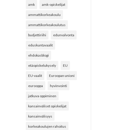
amk
amk-opiskelijat
ammattikorkeakoulu
ammattikorkeakoulutus
budjettiriihi
edunvalvonta
eduskuntavaalit
ehdokasblogi
etäopiskelukysely
EU
EU-vaalit
Euroopan unioni
eurooppa
hyvinvointi
jatkuva oppiminen
kansainväliset opiskelijat
kansainvälisyys
korkeakoulujen rahoitus