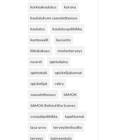
korkeakoulutus
korona
koulutuksen saavutettavuus
koulutus
koulutuspolitiikka
kuntavaalit
lausunto
liittokokous
mielenterveys
nuoret
opintolaina
opintotuki
opiskelijakunnat
opiskelijat
rekry
saavutettavuus
SAMOK
SAMOK Behind the Scenes
sosiaalipolitiikka
tapahtumat
tasa-arvo
terveydenhuolto
terveys
toimeentulo