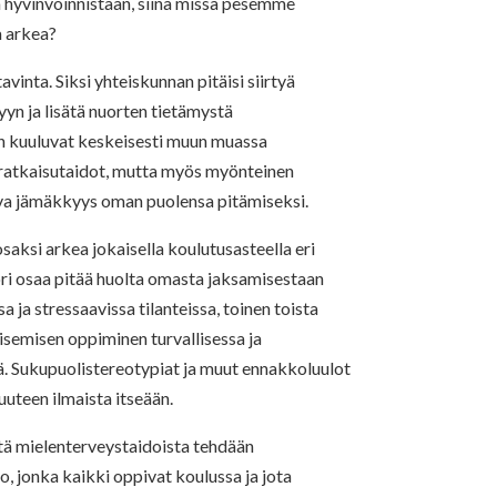
 hyvinvoinnistaan, siinä missä pesemme
a arkea?
avinta. Siksi yhteiskunnan pitäisi siirtyä
yn ja lisätä nuorten tietämystä
in kuuluvat keskeisesti muun muassa
nratkaisutaidot, mutta myös myönteinen
piva jämäkkyys oman puolensa pitämiseksi.
saksi arkea jokaisella koulutusasteella eri
uori osaa pitää huolta omasta jaksamisestaan
 ja stressaavissa tilanteissa, toinen toista
isemisen oppiminen turvallisessa ja
ä. Sukupuolistereotypiat ja muut ennakkoluulot
uuteen ilmaista itseään.
ttä mielenterveystaidoista tehdään
o, jonka kaikki oppivat koulussa ja jota