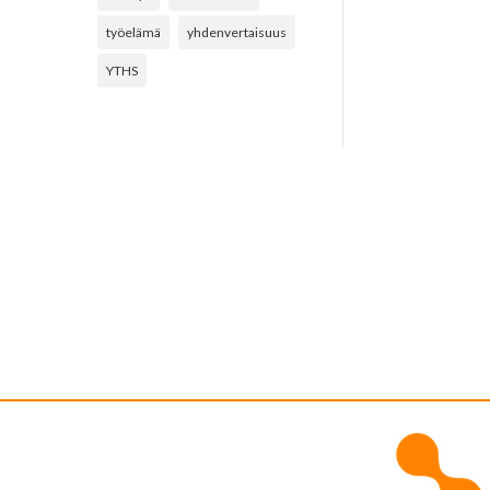
työelämä
yhdenvertaisuus
YTHS