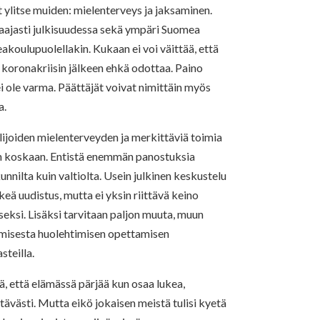
ylitse muiden: mielenterveys ja jaksaminen.
 laajasti julkisuudessa sekä ympäri Suomea
eakoulupuolellakin. Kukaan ei voi väittää, että
 koronakriisin jälkeen ehkä odottaa. Paino
ei ole varma. Päättäjät voivat nimittäin myös
a.
lijoiden mielenterveyden ja merkittäviä toimia
in koskaan. Entistä enemmän panostuksia
nnilta kuin valtiolta. Usein julkinen keskustelu
keä uudistus, mutta ei yksin riittävä keino
eksi. Lisäksi tarvitaan paljon muuta, muun
amisesta huolehtimisen opettamisen
steilla.
ä, että elämässä pärjää kun osaa lukea,
ittävästi. Mutta eikö jokaisen meistä tulisi kyetä