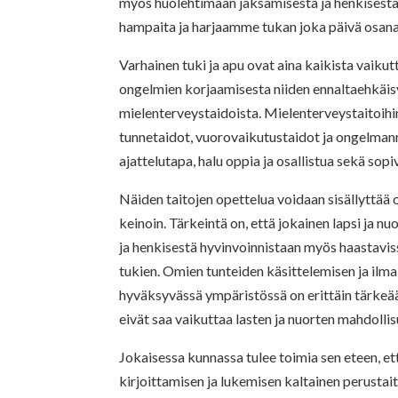
myös huolehtimaan jaksamisesta ja henkisestä
hampaita ja harjaamme tukan joka päivä osan
Varhainen tuki ja apu ovat aina kaikista vaikutt
ongelmien korjaamisesta niiden ennaltaehkäisy
mielenterveystaidoista. Mielenterveystaitoih
tunnetaidot, vuorovaikutustaidot ja ongelma
ajattelutapa, halu oppia ja osallistua sekä so
Näiden taitojen opettelua voidaan sisällyttää o
keinoin. Tärkeintä on, että jokainen lapsi ja n
ja henkisestä hyvinvoinnistaan myös haastavissa
tukien. Omien tunteiden käsittelemisen ja ilma
hyväksyvässä ympäristössä on erittäin tärkeä
eivät saa vaikuttaa lasten ja nuorten mahdollis
Jokaisessa kunnassa tulee toimia sen eteen, e
kirjoittamisen ja lukemisen kaltainen perustait