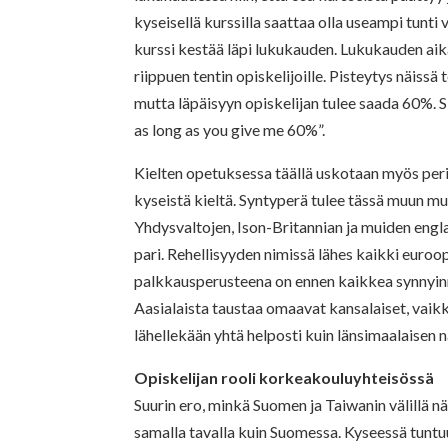
kyseisellä kurssilla saattaa olla useampi tunti
kurssi kestää läpi lukukauden. Lukukauden aik
riippuen tentin opiskelijoille. Pisteytys näiss
mutta läpäisyyn opiskelijan tulee saada 60%. S
as long as you give me 60%”.
Kielten opetuksessa täällä uskotaan myös peri
kyseistä kieltä. Syntyperä tulee tässä muun m
Yhdysvaltojen, Ison-Britannian ja muiden engl
pari. Rehellisyyden nimissä lähes kaikki euro
palkkausperusteena on ennen kaikkea synnyi
Aasialaista taustaa omaavat kansalaiset, vaikk
lähellekään yhtä helposti kuin länsimaalaisen 
Opiskelijan rooli korkeakouluyhteisössä
Suurin ero, minkä Suomen ja Taiwanin välillä nä
samalla tavalla kuin Suomessa. Kyseessä tunt