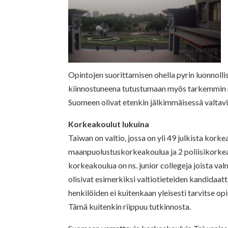
Opintojen suorittamisen ohella pyrin luonnolli
kiinnostuneena tutustumaan myös tarkemmin m
Suomeen olivat etenkin jälkimmäisessä valtavi
Korkeakoulut lukuina
Taiwan on valtio, jossa on yli 49 julkista kor
maanpuolustuskorkeakoulua ja 2 poliisikorkea
korkeakoulua on ns. junior collegeja joista va
olisivat esimerkiksi valtiotieteiden kandidaat
henkilöiden ei kuitenkaan yleisesti tarvitse o
Tämä kuitenkin riippuu tutkinnosta.