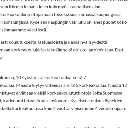
suoritin niin kiinan kielen kuin myös kaupallisen alan
korkeakouluopintoja maan toiseksi suurimmassa kaupungissa
Kaohsiungissa. Kyseisen kaupungin väkiluku on lähes puolet koko
isänmaamme väestöstä.
sesti koulutuksesta, laatuasioista ja kansainvälisyydestä
aan korkeakoulujärjestelmään sekä opiskelijatoimintaan. Erot
a!
keakoulua, 107 yksityistä korkeakoulua, sekä 7
koulua. Maasta löytyy yhteensä siis 165 korkeakoulua. Näistä 12
lmistuvat eivät saa yleisiä korkeakoulututkintoja, joita Suomessa
ti, tradenomi tai vaikkapa sosionomi. Kyseisen koulun käyneiden
piskella korkeakoulussa kuin 2 vuotta, yleisemmän 4 vuoden sijaan.