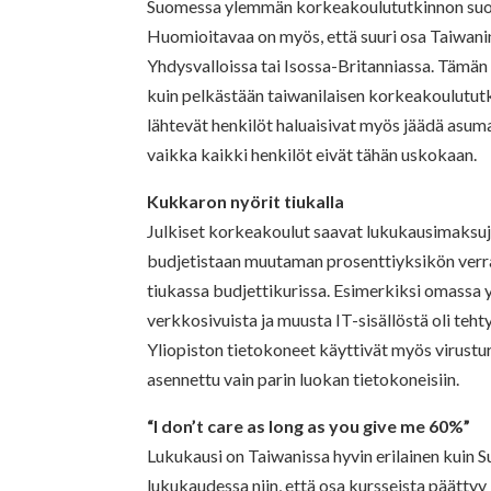
Suomessa ylemmän korkeakoulututkinnon suor
Huomioitavaa on myös, että suuri osa Taiwanin
Yhdysvalloissa tai Isossa-Britanniassa. Tämä
kuin pelkästään taiwanilaisen korkeakoulutut
lähtevät henkilöt haluaisivat myös jäädä asum
vaikka kaikki henkilöt eivät tähän uskokaan.
Kukkaron nyörit tiukalla
Julkiset korkeakoulut saavat lukukausimaksuje
budjetistaan muutaman prosenttiyksikön verra
tiukassa budjettikurissa. Esimerkiksi omassa y
verkkosivuista ja muusta IT-sisällöstä oli teh
Yliopiston tietokoneet käyttivät myös virustu
asennettu vain parin luokan tietokoneisiin.
“I don’t care as long as you give me 60%”
Lukukausi on Taiwanissa hyvin erilainen kuin
lukukaudessa niin, että osa kursseista päättyy 