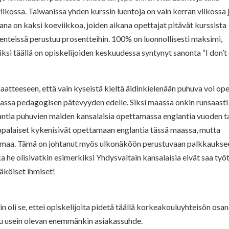
 viikossa. Taiwanissa yhden kurssin luentoja on vain kerran viikossa 
ana on kaksi koeviikkoa, joiden aikana opettajat pitävät kurssista
ä tenteissä perustuu prosentteihin. 100% on luonnollisesti maksimi,
iksi täällä on opiskelijoiden keskuudessa syntynyt sanonta “I don’t
aatteeseen, että vain kyseistä kieltä äidinkielenään puhuva voi op
uassa pedagogisen pätevyyden edelle. Siksi maassa onkin runsaasti
antia puhuvien maiden kansalaisia opettamassa englantia vuoden t
oppalaiset kykenisivät opettamaan englantia tässä maassa, mutta
nmaa. Tämä on johtanut myös ulkonäköön perustuvaan palkkaukse
a he olisivatkin esimerkiksi Yhdysvaltain kansalaisia eivät saa työ
näköiset ihmiset!
in oli se, ettei opiskelijoita pidetä täällä korkeakouluyhteisön osa
uu usein olevan enemmänkin asiakassuhde.