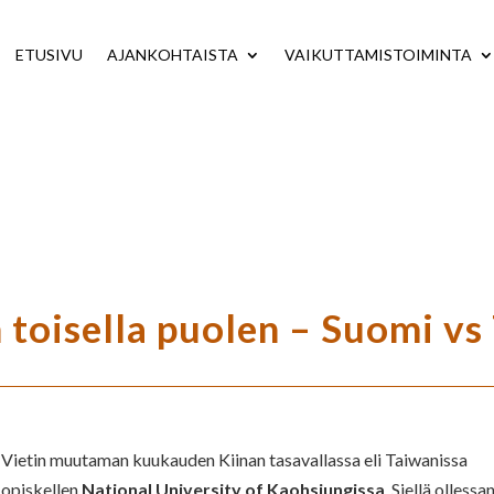
ETUSIVU
AJANKOHTAISTA
VAIKUTTAMISTOIMINTA
toisella puolen – Suomi vs
Vietin muutaman kuukauden Kiinan tasavallassa eli Taiwanissa
opiskellen
National University of Kaohsiungissa
. Siellä ollessan