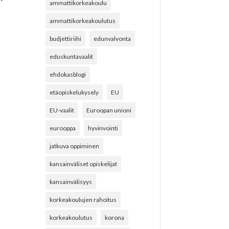
ammattikorkeakoulu
ammattikorkeakoulutus
budjettiriihi
edunvalvonta
eduskuntavaalit
ehdokasblogi
etäopiskelukysely
EU
EU-vaalit
Euroopan unioni
eurooppa
hyvinvointi
jatkuva oppiminen
kansainväliset opiskelijat
kansainvälisyys
korkeakoulujen rahoitus
korkeakoulutus
korona