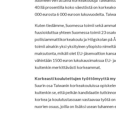
Suomeen verrattavia korkeakouluja Taiwanissa
40:llä prosentilla koko väestöstä on korkeako
000 eurosta 6 000 euroon lukuvuodelta. Taiwan
Kuten tiedämme, Suomessa toimii sekä ammatt
fuusioiduttua yhteen Suomessa toimii 23 osa
poliisiammattikorkeakoulu ja Högskolan på Åla
toimii ainakin yksi yksityinen yliopisto nimel
maksutonta, mikäli olet EU-jäsenvaltion kans
vähintään 1500 euron lukukausimaksua EU- ja E
kuitenkin merkittävästi korkeammat.
Korkeasti koulutettujen työttömyyttä my
Suurin osa Taiwanin korkeakouluissa opiskelevi
kuitenkin se, että pelkän kandidaatin tutkin
korkea ja koulutustasoaan vastaavaa työtä on
nuorien osuus, joilla on lisäksi usean tuhanne