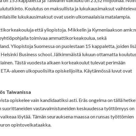
 on 153 kappaletta ja Taiwanin väkiluku on 23,52 miljoonaa. Noin
ulututkinto. Koulutus on maksullista ja lukukausimaksut vaihteleva
ilaisille lukukausimaksut ovat usein ulkomaalaisia matalampia.
ikorkeakouluja että yliopistoja. Mikkelin ja Kymenlaakson amk:
keyhtiöpohjalla toimivaa ammattikorkeakoulua, sekä
nd. Yliopistoja Suomessa on puolestaan 15 kappaletta, joiden lis
tä Helsinki Business school. Jälkimmäistä lukuun ottamatta koulutu
alainen. Tästä vuodesta alkaen korkeakoulut tulevat perimään
TA-alueen ulkopuolisilta opiskelijoilta. Käytännössä luvut ovat
ös Taiwanissa
sta opiskelee vain kandidaatiksi asti. Eräs ongelma on tällä hetke
non suorittaneiden vastavalmistuneiden keskuudessa työttömyys on
 vaikeaa löytää. Tämän seurauksena maassa on runsas työttömien
n euron opintovelkataakka.