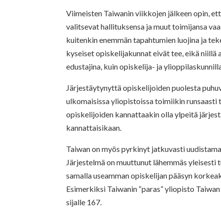
Viimeisten Taiwanin viikkojen jälkeen opin, et
valitsevat hallituksensa ja muut toimijansa va
kuitenkin enemmän tapahtumien luojina ja tek
kyseiset opiskelijakunnat eivät tee, eikä niill
edustajina, kuin opiskelija- ja ylioppilaskunnil
Järjestäytynyttä opiskelijoiden puolesta puhu
ulkomaisissa yliopistoissa toimiikin runsaasti 
opiskelijoiden kannattaakin olla ylpeitä järjest
kannattaisikaan.
Taiwan on myös pyrkinyt jatkuvasti uudistama
Järjestelmä on muuttunut lähemmäs yleisesti t
samalla useamman opiskelijan pääsyn korkeakoul
Esimerkiksi Taiwanin “paras” yliopisto Taiwan
sijalle 167.