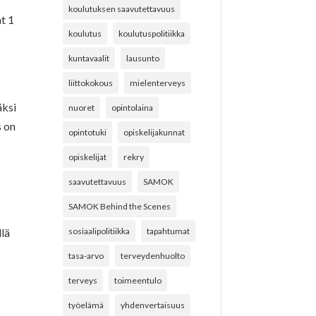
koulutuksen saavutettavuus
t 1
koulutus
koulutuspolitiikka
kuntavaalit
lausunto
n
liittokokous
mielenterveys
äksi
nuoret
opintolaina
s on
opintotuki
opiskelijakunnat
opiskelijat
rekry
saavutettavuus
SAMOK
SAMOK Behind the Scenes
llä
sosiaalipolitiikka
tapahtumat
tasa-arvo
terveydenhuolto
terveys
toimeentulo
työelämä
yhdenvertaisuus