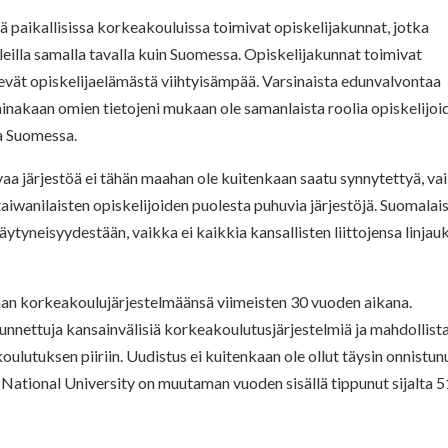
tä paikallisissa korkeakouluissa toimivat opiskelijakunnat, jotka
aleilla samalla tavalla kuin Suomessa. Opiskelijakunnat toimivat
evät opiskelijaelämästä viihtyisämpää. Varsinaista edunvalvontaa
ä ainakaan omien tietojeni mukaan ole samanlaista roolia opiskelijoi
la Suomessa.
vaa järjestöä ei tähän maahan ole kuitenkaan saatu synnytettyä, va
taiwanilaisten opiskelijoiden puolesta puhuvia järjestöjä. Suomalai
äytyneisyydestään, vaikka ei kaikkia kansallisten liittojensa linjau
an korkeakoulujärjestelmäänsä viimeisten 30 vuoden aikana.
unnettuja kansainvälisiä korkeakoulutusjärjestelmiä ja mahdollist
utuksen piiriin. Uudistus ei kuitenkaan ole ollut täysin onnistunu
 National University on muutaman vuoden sisällä tippunut sijalta 5