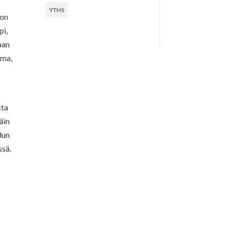
YTHS
non
pi,
aan
ama,
sta
äin
lun
ssä.