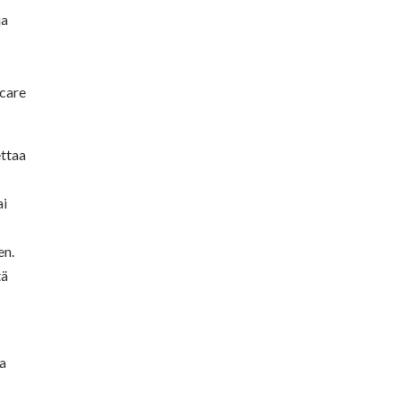
ja
 care
ettaa
ai
en.
tä
na