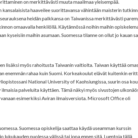
ittaminen on merkittävästi muuta maailmaa yleisempää.
 kansalaisista haaveilee suorittavansa vähintään maisterin tutkin
n seurauksena heidän palkkansa on Taiwanissa merkittävästi parem
kinnon omaavalla henkilöllä. Käytännössä noihin maihin opiskelem
aan kyseisiin maihin asumaan. Suomessa tilanne on ollut jo kauan s
n lisäksi myös rahoitusta Taiwanin valtiolta. Taiwan käyttää oma
n enemmän rahaa kuin Suomi. Korkeakoulut elävät kuitenkin eritt
liopistossani National University of Kaohsiungissa, suurin osa kou
ty ilmaisia palveluita käyttäen. Tämä näkyi myös sivustojen ulkonäö
rvanaan esimerkiksi Aviran ilmaisversiota. Microsoft Office oli
 Suomessa. Suomessa opiskelija saattaa käydä useamman kurssin
jo lukukauden puolessa välissä tai jopa ennen sitä. Luentoja tällä