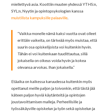
miellettyvä asia. Koottiin muuten yhdessä YTHS:n,
SYL:n, Nyytin ja opintopsykologien kanssa
muistilista kampuksille palaaville
.
“Vaikka monelle nämä kaksi vuotta ovat olleet
erittäin vaikeita, on tärkeää myös muistaa, että
suurin osa opiskelijoista voi kuitenkin hyvin.
Tähän ei voi kuitenkaan tuudittautua, sillä
jokaisella on oikeus voida hyvin ja kokea
olevansa arvokas. Ihan jokaisella.”
Etäaika on kaikessa karuudessa kuitenkin myös
opettanut meille paljon ja toivonkin, että tästä jää
käteen paljon hyviä käytänteitä ja opintojen
joustavoittamisen malleja. Perheellisille ja
työssäkäyville opiskelun ja työn sekä opiskelun ja