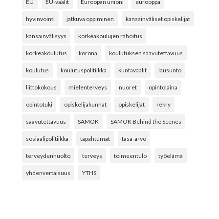
EU
EU-vaalit
Euroopan unioni
eurooppa
hyvinvointi
jatkuva oppiminen
kansainväliset opiskelijat
kansainvälisyys
korkeakoulujen rahoitus
korkeakoulutus
korona
koulutuksen saavutettavuus
koulutus
koulutuspolitiikka
kuntavaalit
lausunto
liittokokous
mielenterveys
nuoret
opintolaina
opintotuki
opiskelijakunnat
opiskelijat
rekry
saavutettavuus
SAMOK
SAMOK Behind the Scenes
sosiaalipolitiikka
tapahtumat
tasa-arvo
terveydenhuolto
terveys
toimeentulo
työelämä
yhdenvertaisuus
YTHS