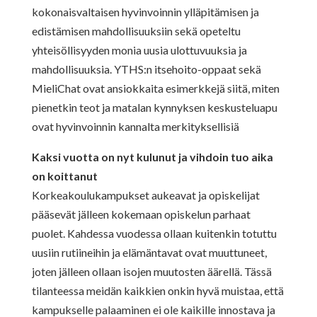
kokonaisvaltaisen hyvinvoinnin ylläpitämisen ja
edistämisen mahdollisuuksiin sekä opeteltu
yhteisöllisyyden monia uusia ulottuvuuksia ja
mahdollisuuksia. YTHS:n itsehoito-oppaat sekä
MieliChat ovat ansiokkaita esimerkkejä siitä, miten
pienetkin teot ja matalan kynnyksen keskusteluapu
ovat hyvinvoinnin kannalta merkityksellisiä
Kaksi vuotta on nyt kulunut ja vihdoin tuo aika
on koittanut
Korkeakoulukampukset aukeavat ja opiskelijat
pääsevät jälleen kokemaan opiskelun parhaat
puolet. Kahdessa vuodessa ollaan kuitenkin totuttu
uusiin rutiineihin ja elämäntavat ovat muuttuneet,
joten jälleen ollaan isojen muutosten äärellä. Tässä
tilanteessa meidän kaikkien onkin hyvä muistaa, että
kampukselle palaaminen ei ole kaikille innostava ja