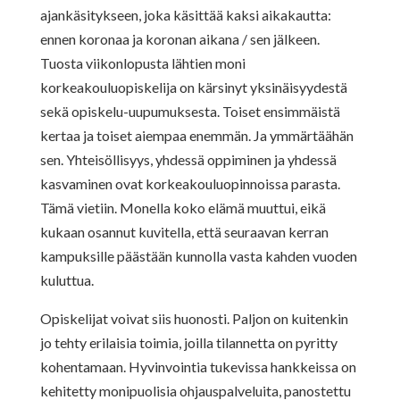
ajankäsitykseen, joka käsittää kaksi aikakautta:
ennen koronaa ja koronan aikana / sen jälkeen.
Tuosta viikonlopusta lähtien moni
korkeakouluopiskelija on kärsinyt yksinäisyydestä
sekä opiskelu-uupumuksesta. Toiset ensimmäistä
kertaa ja toiset aiempaa enemmän. Ja ymmärtäähän
sen. Yhteisöllisyys, yhdessä oppiminen ja yhdessä
kasvaminen ovat korkeakouluopinnoissa parasta.
Tämä vietiin. Monella koko elämä muuttui, eikä
kukaan osannut kuvitella, että seuraavan kerran
kampuksille päästään kunnolla vasta kahden vuoden
kuluttua.
Opiskelijat voivat siis huonosti. Paljon on kuitenkin
jo tehty erilaisia toimia, joilla tilannetta on pyritty
kohentamaan. Hyvinvointia tukevissa hankkeissa on
kehitetty monipuolisia ohjauspalveluita, panostettu