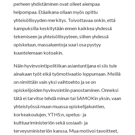
perheen yhdistäminen ovat olleet aiempaa
helpompaa. Etäaikana ollaan myös opittu
yhteisöllisyyden merkitys. Toivottavaa onkin, että
kampuksilla keskitytään ennen kaikkea yhdessä
tekemiseen ja yhteisöllisyyteen, siihen yhdessä
opiskeluun, massaluentoja suuri osa pystyy
kuuntelemaan kotoakin.
Näin hyvinvointipolitiikan asiantuntijana ei siis tule
ainakaan työt eikä työmotivaatio loppumaan. Meillä
on nimittäin vain yksi vaihtoehto ja se on
opiskelijoiden hyvinvointiin panostaminen. Onneksi
tätä ei tarvitse tehdä minun tai SAMOKin yksin, vaan
yhteistyössä muun muassa opiskelijakuntien,
korkeakoulujen, YTHS:n, opetus- ja
kulttuuriministeriön sekä sosiaali- ja
terveysministeriön kanssa. Mua motivoi tavoitteet,