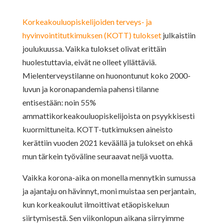
Korkeakouluopiskelijoiden terveys- ja
hyvinvointitutkimuksen (KOTT) tulokset
julkaistiin
joulukuussa. Vaikka tulokset olivat erittäin
huolestuttavia, eivät ne olleet yllättäviä.
Mielenterveystilanne on huonontunut koko 2000-
luvun ja koronapandemia pahensi tilanne
entisestään: noin 55%
ammattikorkeakouluopiskelijoista on psyykkisesti
kuormittuneita. KOTT-tutkimuksen aineisto
kerättiin vuoden 2021 keväällä ja tulokset on ehkä
mun tärkein työväline seuraavat neljä vuotta.
Vaikka korona-aika on monella mennytkin sumussa
ja ajantaju on hävinnyt, moni muistaa sen perjantain,
kun korkeakoulut ilmoittivat etäopiskeluun
siirtymisestä. Sen viikonlopun aikana siirryimme