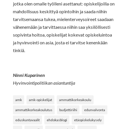
jotka olen omalle työlleni asettanut: opiskelijoilla on
mahdollisuus keskittyä opintoihin ja saada niihin
tarvitsemaansa tukea, mielenterveysoireet saadaan
vähenemään ja tarvittaessa niihin saa yksilöllisesti
sopivinta hoitoa, opiskelijat kokevat opiskeluintoa
ja hyvinvointi on asia, josta ei tarvitse kenenkään
tinkiä.
Ninni Kuparinen
Hyvinvointipolitiikan asiantuntija
amk
amk-opiskelijat
ammattikorkeakoulu
ammattikorkeakoulutus
budjettiriihi
edunvalvonta
eduskuntavaalit
ehdokasblogi
etäopiskelukysely