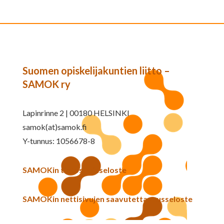
Suomen opiskelijakuntien liitto –
SAMOK ry
Lapinrinne 2 | 00180 HELSINKI
samok(at)samok.fi
Y-tunnus: 1056678-8
SAMOKin tietosuojaseloste
SAMOKin nettisivujen saavutettavuusseloste