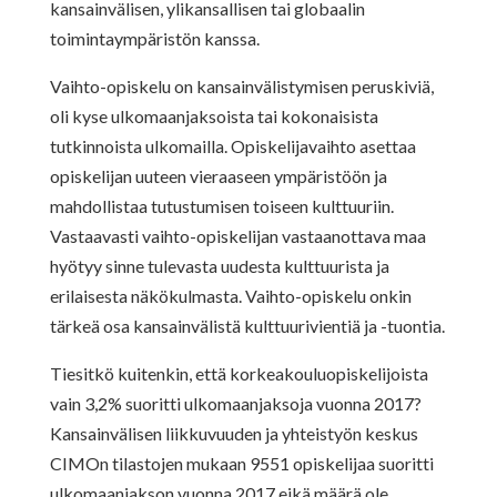
kansainvälisen, ylikansallisen tai globaalin
toimintaympäristön kanssa.
Vaihto-opiskelu on kansainvälistymisen peruskiviä,
oli kyse ulkomaanjaksoista tai kokonaisista
tutkinnoista ulkomailla. Opiskelijavaihto asettaa
opiskelijan uuteen vieraaseen ympäristöön ja
mahdollistaa tutustumisen toiseen kulttuuriin.
Vastaavasti vaihto-opiskelijan vastaanottava maa
hyötyy sinne tulevasta uudesta kulttuurista ja
erilaisesta näkökulmasta. Vaihto-opiskelu onkin
tärkeä osa kansainvälistä kulttuurivientiä ja -tuontia.
Tiesitkö kuitenkin, että korkeakouluopiskelijoista
vain 3,2% suoritti ulkomaanjaksoja vuonna 2017?
Kansainvälisen liikkuvuuden ja yhteistyön keskus
CIMOn tilastojen mukaan 9551 opiskelijaa suoritti
ulkomaanjakson vuonna 2017 eikä määrä ole