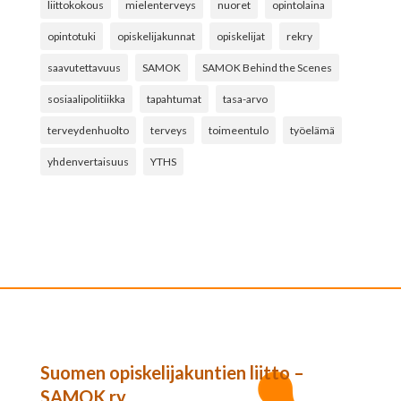
liittokokous
mielenterveys
nuoret
opintolaina
opintotuki
opiskelijakunnat
opiskelijat
rekry
saavutettavuus
SAMOK
SAMOK Behind the Scenes
sosiaalipolitiikka
tapahtumat
tasa-arvo
terveydenhuolto
terveys
toimeentulo
työelämä
yhdenvertaisuus
YTHS
Suomen opiskelijakuntien liitto –
SAMOK ry