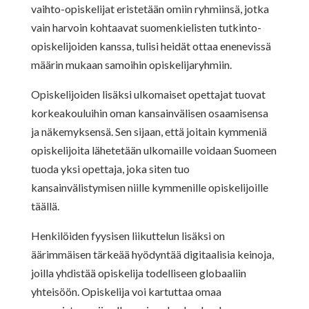
vaihto-opiskelijat eristetään omiin ryhmiinsä, jotka
vain harvoin kohtaavat suomenkielisten tutkinto-
opiskelijoiden kanssa, tulisi heidät ottaa enenevissä
määrin mukaan samoihin opiskelijaryhmiin.
Opiskelijoiden lisäksi ulkomaiset opettajat tuovat
korkeakouluihin oman kansainvälisen osaamisensa
ja näkemyksensä. Sen sijaan, että joitain kymmeniä
opiskelijoita lähetetään ulkomaille voidaan Suomeen
tuoda yksi opettaja, joka siten tuo
kansainvälistymisen niille kymmenille opiskelijoille
täällä.
Henkilöiden fyysisen liikuttelun lisäksi on
äärimmäisen tärkeää hyödyntää digitaalisia keinoja,
joilla yhdistää opiskelija todelliseen globaaliin
yhteisöön. Opiskelija voi kartuttaa omaa