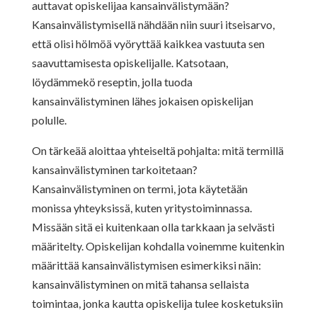
auttavat opiskelijaa kansainvälistymään?
Kansainvälistymisellä nähdään niin suuri itseisarvo,
että olisi hölmöä vyöryttää kaikkea vastuuta sen
saavuttamisesta opiskelijalle. Katsotaan,
löydämmekö reseptin, jolla tuoda
kansainvälistyminen lähes jokaisen opiskelijan
polulle.
On tärkeää aloittaa yhteiseltä pohjalta: mitä termillä
kansainvälistyminen tarkoitetaan?
Kansainvälistyminen on termi, jota käytetään
monissa yhteyksissä, kuten yritystoiminnassa.
Missään sitä ei kuitenkaan olla tarkkaan ja selvästi
määritelty. Opiskelijan kohdalla voinemme kuitenkin
määrittää kansainvälistymisen esimerkiksi näin:
kansainvälistyminen on mitä tahansa sellaista
toimintaa, jonka kautta opiskelija tulee kosketuksiin