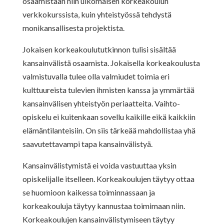
osaamistaan niin ulkomaisen korkeakoulun
verkkokurssista, kuin yhteistyössä tehdystä
monikansallisesta projektista.
Jokaisen korkeakoulututkinnon tulisi sisältää
kansainvälistä osaamista. Jokaisella korkeakoulusta
valmistuvalla tulee olla valmiudet toimia eri
kulttuureista tulevien ihmisten kanssa ja ymmärtää
kansainvälisen yhteistyön periaatteita. Vaihto-
opiskelu ei kuitenkaan sovellu kaikille eikä kaikkiin
elämäntilanteisiin. On siis tärkeää mahdollistaa yhä
saavutettavampi tapa kansainvälistyä.
Kansainvälistymistä ei voida vastuuttaa yksin
opiskelijalle itselleen. Korkeakoulujen täytyy ottaa
se huomioon kaikessa toiminnassaan ja
korkeakouluja täytyy kannustaa toimimaan niin.
Korkeakoulujen kansainvälistymiseen täytyy