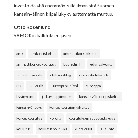
investoida yhä enemmän, sillä ilman sitä Suomen
kansainvälinen kilpailukyky auttamatta murtuu.
Otto Rosenlund
,
SAMOKin hallituksen jäsen
amk
amk-opiskelijat
ammattikorkeakoulu
ammattikorkeakoulutus
budjettiriihi
edunvalvonta
eduskuntavaalit
ehdokasblogi
etäopiskelukysely
EU
EU-vaalit
Euroopan unioni
eurooppa
hyvinvointi
jatkuva oppiminen
kansainväliset opiskelijat
kansainvälisyys
korkeakoulujen rahoitus
korkeakoulutus
korona
koulutuksen saavutettavuus
koulutus
koulutuspolitiikka
kuntavaalit
lausunto