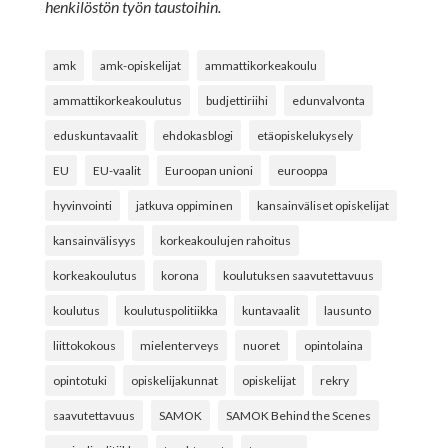
henkilöstön työn taustoihin.
amk
amk-opiskelijat
ammattikorkeakoulu
ammattikorkeakoulutus
budjettiriihi
edunvalvonta
eduskuntavaalit
ehdokasblogi
etäopiskelukysely
EU
EU-vaalit
Euroopan unioni
eurooppa
hyvinvointi
jatkuva oppiminen
kansainväliset opiskelijat
kansainvälisyys
korkeakoulujen rahoitus
korkeakoulutus
korona
koulutuksen saavutettavuus
koulutus
koulutuspolitiikka
kuntavaalit
lausunto
liittokokous
mielenterveys
nuoret
opintolaina
opintotuki
opiskelijakunnat
opiskelijat
rekry
saavutettavuus
SAMOK
SAMOK Behind the Scenes