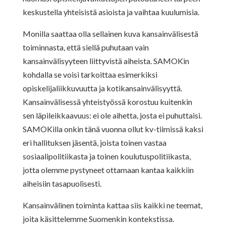
keskustella yhteisistä asioista ja vaihtaa kuulumisia.
Monilla saattaa olla sellainen kuva kansainvälisestä
toiminnasta, että siellä puhutaan vain
kansainvälisyyteen liittyvistä aiheista. SAMOKin
kohdalla se voisi tarkoittaa esimerkiksi
opiskelijaliikkuvuutta ja kotikansainvälisyyttä.
Kansainvälisessä yhteistyössä korostuu kuitenkin
sen läpileikkaavuus: ei ole aihetta, josta ei puhuttaisi.
SAMOKilla onkin tänä vuonna ollut kv-tiimissä kaksi
eri hallituksen jäsentä, joista toinen vastaa
sosiaalipolitiikasta ja toinen koulutuspolitiikasta,
jotta olemme pystyneet ottamaan kantaa kaikkiin
aiheisiin tasapuolisesti.
Kansainvälinen toiminta kattaa siis kaikki ne teemat,
joita käsittelemme Suomenkin kontekstissa.