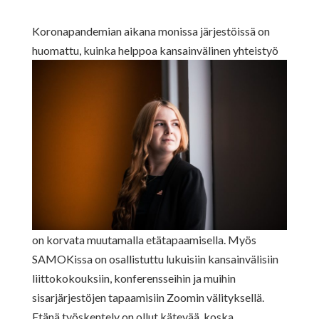
Koronapandemian aikana monissa järjestöissä on
huomattu, kuinka helppoa
kansainvälinen yhteistyö
on korvata muutamalla etätapaamisella. Myös
SAMOKissa on osallistuttu lukuisiin kansainvälisiin
liittokokouksiin, konferensseihin ja muihin
sisarjärjestöjen tapaamisiin Zoomin välityksellä.
Etänä työskentely on ollut kätevää, koska