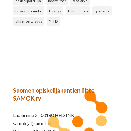
sosiaalipolitiikka
tapahtumat
tasa-arvo
terveydenhuolto
terveys
toimeentulo
työelämä
yhdenvertaisuus
YTHS
Suomen opiskelijakuntien liitto –
SAMOK ry
Lapinrinne 2 | 00180 HELSINKI
samok(at)samok.fi