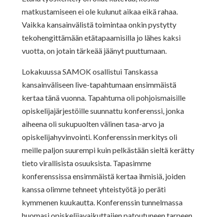
matkustamiseen ei ole kulunut aikaa eikä rahaa.
Vaikka kansainvälistä toimintaa onkin pystytty
tekohengittämään etätapaamisilla jo lähes kaksi
vuotta, on jotain tärkeää jäänyt puuttumaan.
Lokakuussa SAMOK osallistui Tanskassa
kansainväliseen live-tapahtumaan ensimmäistä
kertaa tänä vuonna. Tapahtuma oli pohjoismaisille
opiskelijajärjestöille suunnattu konferenssi, jonka
aiheena oli sukupuolten välinen tasa-arvo ja
opiskelijahyvinvointi. Konferenssin merkitys oli
meille paljon suurempi kuin pelkästään sieltä kerätty
tieto virallisista osuuksista. Tapasimme
konferenssissa ensimmäistä kertaa ihmisiä, joiden
kanssa olimme tehneet yhteistyötä jo peräti
kymmenen kuukautta. Konferenssin tunnelmassa
huomasi opiskelijavaikuttajien patoutuneen tarpeen