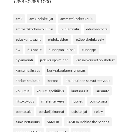
+358 50 389 1000
amk
amk-opiskelijat
ammattikorkeakoulu
ammattikorkeakoulutus
budjettiriihi
edunvalvonta
eduskuntavaalit
ehdokasblogi
etäopiskelukysely
EU
EU-vaalit
Euroopan unioni
eurooppa
hyvinvointi
jatkuva oppiminen
kansainväliset opiskelijat
kansainvälisyys
korkeakoulujen rahoitus
korkeakoulutus
korona
koulutuksen saavutettavuus
koulutus
koulutuspolitiikka
kuntavaalit
lausunto
liittokokous
mielenterveys
nuoret
opintolaina
opintotuki
opiskelijakunnat
opiskelijat
rekry
saavutettavuus
SAMOK
SAMOK Behind the Scenes