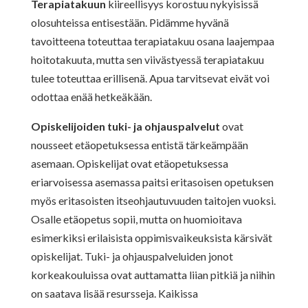
Terapiatakuun
kiireellisyys korostuu nykyisissä
olosuhteissa entisestään. Pidämme hyvänä
tavoitteena toteuttaa terapiatakuu osana laajempaa
hoitotakuuta, mutta sen viivästyessä terapiatakuu
tulee toteuttaa erillisenä. Apua tarvitsevat eivät voi
odottaa enää hetkeäkään.
Opiskelijoiden tuki- ja ohjauspalvelut
ovat
nousseet etäopetuksessa entistä tärkeämpään
asemaan. Opiskelijat ovat etäopetuksessa
eriarvoisessa asemassa paitsi eritasoisen opetuksen
myös eritasoisten itseohjautuvuuden taitojen vuoksi.
Osalle etäopetus sopii, mutta on huomioitava
esimerkiksi erilaisista oppimisvaikeuksista kärsivät
opiskelijat. Tuki- ja ohjauspalveluiden jonot
korkeakouluissa ovat auttamatta liian pitkiä ja niihin
on saatava lisää resursseja. Kaikissa