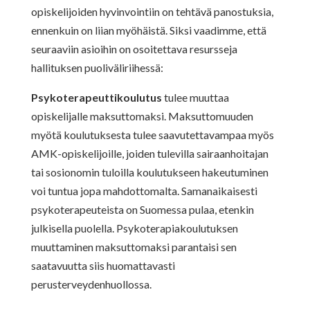
opiskelijoiden hyvinvointiin on tehtävä panostuksia,
ennenkuin on liian myöhäistä. Siksi vaadimme, että
seuraaviin asioihin on osoitettava resursseja
hallituksen puoliväliriihessä:
Psykoterapeuttikoulutus
tulee muuttaa
opiskelijalle maksuttomaksi. Maksuttomuuden
myötä koulutuksesta tulee saavutettavampaa myös
AMK-opiskelijoille, joiden tulevilla sairaanhoitajan
tai sosionomin tuloilla koulutukseen hakeutuminen
voi tuntua jopa mahdottomalta. Samanaikaisesti
psykoterapeuteista on Suomessa pulaa, etenkin
julkisella puolella. Psykoterapiakoulutuksen
muuttaminen maksuttomaksi parantaisi sen
saatavuutta siis huomattavasti
perusterveydenhuollossa.