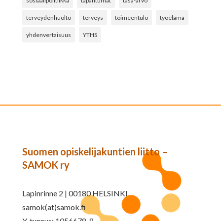
sosiaalipolitiikka
tapahtumat
tasa-arvo
terveydenhuolto
terveys
toimeentulo
työelämä
yhdenvertaisuus
YTHS
Suomen opiskelijakuntien liitto –
SAMOK ry
Lapinrinne 2 | 00180 HELSINKI
samok(at)samok.fi
Y-tunnus: 1056678-8