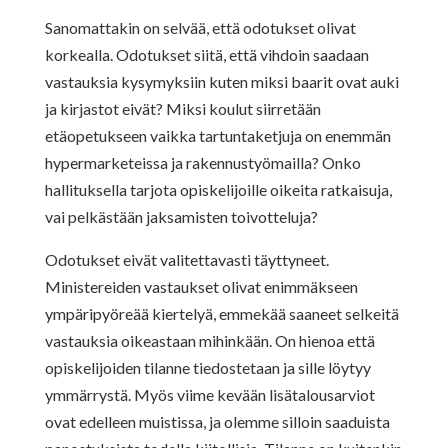
Sanomattakin on selvää, että odotukset olivat
korkealla. Odotukset siitä, että vihdoin saadaan
vastauksia kysymyksiin kuten miksi baarit ovat auki
ja kirjastot eivät? Miksi koulut siirretään
etäopetukseen vaikka tartuntaketjuja on enemmän
hypermarketeissa ja rakennustyömailla? Onko
hallituksella tarjota opiskelijoille oikeita ratkaisuja,
vai pelkästään jaksamisten toivotteluja?
Odotukset eivät valitettavasti täyttyneet.
Ministereiden vastaukset olivat enimmäkseen
ympäripyöreää kiertelyä, emmekää saaneet selkeitä
vastauksia oikeastaan mihinkään. On hienoa että
opiskelijoiden tilanne tiedostetaan ja sille löytyy
ymmärrystä. Myös viime kevään lisätalousarviot
ovat edelleen muistissa, ja olemme silloin saaduista