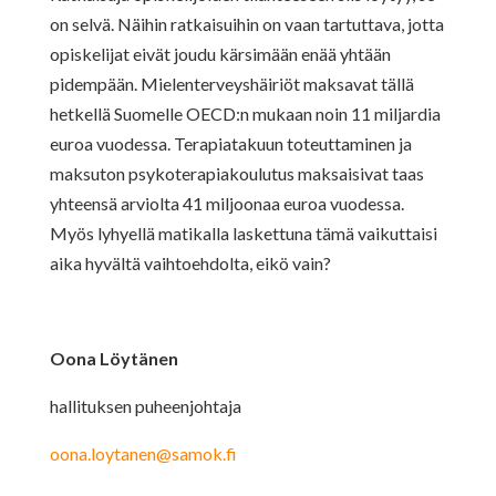
on selvä. Näihin ratkaisuihin on vaan tartuttava, jotta
opiskelijat eivät joudu kärsimään enää yhtään
pidempään.
Mielenterveyshäiriöt maksavat tällä
hetkellä Suomelle OECD:n mukaan noin 11 miljardia
euroa vuodessa. Terapiatakuun toteuttaminen ja
maksuton psykoterapiakoulutus maksaisivat taas
yhteensä arviolta 41 miljoonaa euroa vuodessa.
Myös lyhyellä matikalla laskettuna tämä vaikuttaisi
aika hyvältä vaihtoehdolta, eikö vain?
Oona Löytänen
hallituksen puheenjohtaja
oona.loytanen@samok.fi