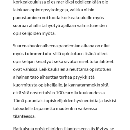
korkeakouluissa ei esimerkiksi edelleenkään ole
lainkaan opintopsykologeja, vaikka niihin
panostaminen voi tuoda korkeakouluille myös
suoraa rahallista hyötyä ajallaan valmistuneiden
opiskelijoiden myötä.
Suurena huolenaiheena pandemian aikana on ollut
myös
toimeentulo
, sillä opintotuen lisänä olleet
opiskelijan kesätyöt sekä sivutoimiset tulonlähteet
ovat vähissä. Leikkauksien aiheuttama opintotuen
alhainen taso aiheuttaa turhaa psyykkistä
kuormitusta opiskelijalle, ja kannatammekin sitä,
että sitä nostettaisiin 100 eurolla kuukaudessa.
Tämä parantaisi opiskelijoiden hyvinvointia ja laskisi
taloudellista painetta muutenkin vaikeassa
tilanteessa.
Ratkaisuja opiskelijoiden tilanteeseen siis löytyy, se