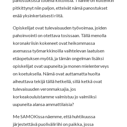
panostuksista todella kiitollisia. Tilanne on kuitenkin
pitkittynyt niin paljon, etteivät nämä panostukset
enää yksinkertaisesti riitä.
Opiskelijat ovat tulevaisuuden työvoimaa, joiden
pahoinvointi on otettava tosissaan. Tällä menolla
koronakriisin kokeneet ovat heikommassa
asemassa työmarkkinoilla vaihtelevan laatuisen
etäopetuksen myötä, ja tämän ongelman lisäksi
opiskelijat ovat uupuneita ja monen mielenterveys
on koetuksella. Nämä ovat auttamatta huolta
aiheuttava tekijä tällä hetkellä, sillä ketkä ovat
tulevaisuuden veronmaksajia, jos
korkeakouluistamme valmistuu jo valmiiksi
uupuneita alansa ammattilaisia?
Me SAMOKissa näemme, että huhtikuussa
järjestettävä puoliväliriihi on paikka, jossa