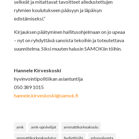
selkeät ja mitattavat tavoitteet aliedustettujen
ryhmien koulutukseen pääsyyn ja läpäisyn
edistämiseksi.”
Kirjauksen päätyminen hallitusohjelmaan on jo upeaa
– nyt on ryhdyttävä sanoista tekoihin ja toteutettava
suunnitelma. Siksi muuten halusin SAMOKiin töihin.
Hannele Kirveskoski
hyvinvointipolitiikan asiantuntija
050 389 1015
hannele.kirveskoski@samok.fi
amk
amk-opiskelijat
ammattikorkeakoulu
ammattikorkeakoulutus
budjettiriihi
edunvalvonta