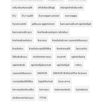
eduskuntavaalit
ehdokasblogi
etäopiskelukysely
EU
EU-vaalit
Euroopan unioni
eurooppa
hyvinvointi
jatkuva oppiminen
kansainväliset opiskelijat
kansainvälisyys
korkeakoulujen rahoitus
korkeakoulutus
korona
koulutuksen saavutettavuus
koulutus
koulutuspolitiikka
kuntavaalit
lausunto
liittokokous
mielenterveys
nuoret
opintolaina
opintotuki
opiskelijakunnat
opiskelijat
rekry
saavutettavuus
SAMOK
SAMOK Behind the Scenes
sosiaalipolitiikka
tapahtumat
tasa-arvo
terveydenhuolto
terveys
toimeentulo
työelämä
yhdenvertaisuus
YTHS