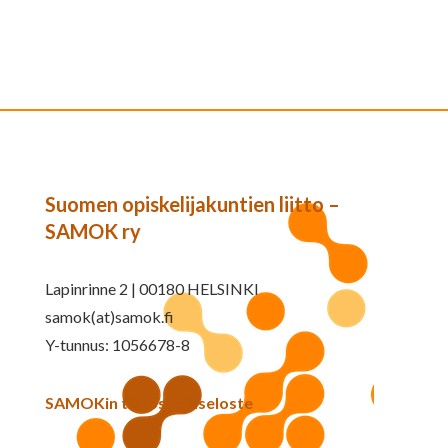
Suomen opiskelijakuntien liitto –
SAMOK ry
Lapinrinne 2 | 00180 HELSINKI
samok(at)samok.fi
Y-tunnus: 1056678-8
SAMOKin tietosuojaseloste