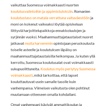
vaikuttaa Suomessa voimakkaasti nuorten
koulutusvalintoihin ja oppimistuloksiin
. Romanien
koulutustaso on matala verrattuna valtaväestöön
ja
moni on kokenut vaikeaksi löytää opiskeluun
liittyviä harjoittelupaikkoja ennakkoluulojen ja
syrjinnän vuoksi. Maahanmuuttajataustaiset nuoret
jatkavat
muita harvemmin
opintojaan peruskoulusta
toiselle asteelle ja koulutuksen läpäisy on
maahanmuuttajataustaisilla heikompaa. Ja kuten yllä
kerrottu, Suomessa koulutusalat ovat voimakkaasti
sukupuolittuneita.
Koulutus myös periytyy Suomessa
voimakkaasti
, mikä tarkoittaa, että lapset
kouluttautuvat usein samalle tasolle kuin
vanhempansa. Viimeisen vaikutusta olen pohtinut
muutamaan otteeseen omalla kohdallani.
Omat vanhempani kävivät ammattikoulun ja