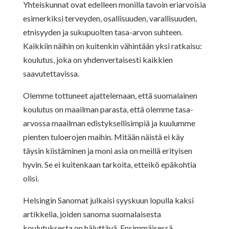
Yhteiskunnat ovat edelleen monilla tavoin eriarvoisia
esimerkiksi terveyden, osallisuuden, varallisuuden,
etnisyyden ja sukupuolten tasa-arvon suhteen.
Kaikkiin näihin on kuitenkin vähintään yksi ratkaisu:
koulutus, joka on yhdenvertaisesti kaikkien
saavutettavissa.
Olemme tottuneet ajattelemaan, että suomalainen
koulutus on maailman parasta, että olemme tasa-
arvossa maailman edistyksellisimpiä ja kuulumme
pienten tuloerojen maihin. Mitään näistä ei käy
täysin kiistäminen ja moni asia on meillä erityisen
hyvin. Se ei kuitenkaan tarkoita, etteikö epäkohtia
olisi.
Helsingin Sanomat julkaisi syyskuun lopulla kaksi
artikkelia, joiden sanoma suomalaisesta
koulutuksesta on hälyttävä. Ensimmäisessä