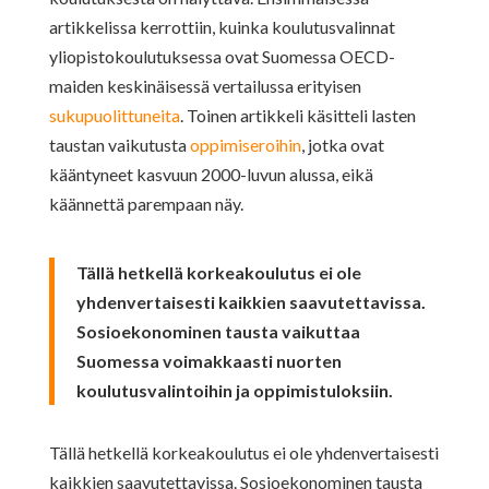
artikkelissa kerrottiin, kuinka koulutusvalinnat
yliopistokoulutuksessa ovat Suomessa OECD-
maiden keskinäisessä vertailussa erityisen
sukupuolittuneita
. Toinen artikkeli käsitteli lasten
taustan vaikutusta
oppimiseroihin
, jotka ovat
kääntyneet kasvuun 2000-luvun alussa, eikä
käännettä parempaan näy.
Tällä hetkellä korkeakoulutus ei ole
yhdenvertaisesti kaikkien saavutettavissa.
Sosioekonominen tausta vaikuttaa
Suomessa voimakkaasti nuorten
koulutusvalintoihin ja oppimistuloksiin.
Tällä hetkellä korkeakoulutus ei ole yhdenvertaisesti
kaikkien saavutettavissa. Sosioekonominen tausta