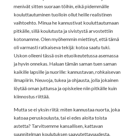
menivät sitten suoraan töihin, eikä pidemmälle
kouluttautuminen tuolloin ollut heille realistinen
vaihtoehto. Minua he kannustivat kouluttautumaan
pitkälle, sillä koulutusta ja sivistystä arvostettiin
kotonamme. Olen myöhemmin miettinyt, että tämä
oli varmasti ratkaiseva tekijä: kotoa saatu tuki.
Uskon olleeni tässä osin etuoikeutetussa asemassa
ja hyvin onnekas. Haluan tämän saman tuen saman
kaikille lapsille ja nuorille: kannustavan, rohkaisevan
ilmapiirin. Neuvoja, tukea ja ohjausta, jolla jokainen
löytää oman juttunsa ja opiskelee niin pitkälle kuin
kiinnostus riittää.
Mutta se ei yksin riitä: miten kannustaa nuorta, joka
katoaa peruskoulusta, tai ei edes aloita toista
astetta? Tarvitsemme kansallisen, kattavan
suunnitelman koulutuksen saavutettavuudesta.