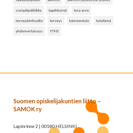
sosiaalipolitiikka
tapahtumat
tasa-arvo
terveydenhuolto
terveys
toimeentulo
työelämä
yhdenvertaisuus
YTHS
Suomen opiskelijakuntien liitto –
SAMOK ry
Lapinrinne 2 | 00180 HELSINKI