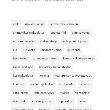
amk
amk-opiskelijat
ammattikorkeakoulu
ammattikorkeakoulutus
budjettiriihi
edunvalvonta
eduskuntavaalit
ehdokasblogi
etäopiskelukysely
EU
EU-vaalit
Euroopan unioni
eurooppa
hyvinvointi
jatkuva oppiminen
kansainväliset opiskelijat
kansainvälisyys
korkeakoulujen rahoitus
korkeakoulutus
korona
koulutuksen saavutettavuus
koulutus
koulutuspolitiikka
kuntavaalit
lausunto
liittokokous
mielenterveys
nuoret
opintolaina
opintotuki
opiskelijakunnat
opiskelijat
rekry
saavutettavuus
SAMOK
SAMOK Behind the Scenes