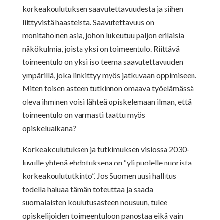
korkeakoulutuksen saavutettavuudesta ja siihen
liittyvistä haasteista. Saavutettavuus on
monitahoinen asia, johon lukeutuu paljon erilaisia
näkökulmia, joista yksi on toimeentulo. Riittävä
toimeentulo on yksi iso teema saavutettavuuden
ympärillä, joka linkittyy myös jatkuvaan oppimiseen.
Miten toisen asteen tutkinnon omaava työelämässä
oleva ihminen voisi lähteä opiskelemaan ilman, että
toimeentulo on varmasti taattu myös
opiskeluaikana?
Korkeakoulutuksen ja tutkimuksen visiossa 2030-
luvulle yhtenä ehdotuksena on “yli puolelle nuorista
korkeakoulututkinto”. Jos Suomen uusi hallitus
todella haluaa tämän toteuttaa ja saada
suomalaisten koulutusasteen nousuun, tulee
opiskelijoiden toimeentuloon panostaa eikä vain