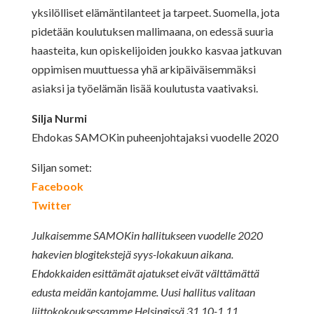
yksilölliset elämäntilanteet ja tarpeet. Suomella, jota
pidetään koulutuksen mallimaana, on edessä suuria
haasteita, kun opiskelijoiden joukko kasvaa jatkuvan
oppimisen muuttuessa yhä arkipäiväisemmäksi
asiaksi ja työelämän lisää koulutusta vaativaksi.
Silja Nurmi
Ehdokas SAMOKin puheenjohtajaksi vuodelle 2020
Siljan somet:
Facebook
Twitter
Julkaisemme SAMOKin hallitukseen vuodelle 2020
hakevien blogitekstejä syys-lokakuun aikana.
Ehdokkaiden esittämät ajatukset eivät välttämättä
edusta meidän kantojamme. Uusi hallitus valitaan
liittokokouksessamme Helsingissä 31.10-1.11.