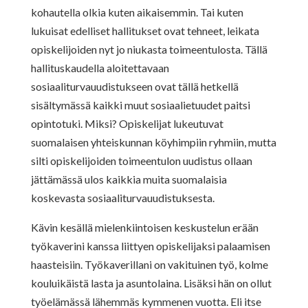
kohautella olkia kuten aikaisemmin. Tai kuten
lukuisat edelliset hallitukset ovat tehneet, leikata
opiskelijoiden nyt jo niukasta toimeentulosta. Tällä
hallituskaudella aloitettavaan
sosiaaliturvauudistukseen ovat tällä hetkellä
sisältymässä kaikki muut sosiaalietuudet paitsi
opintotuki. Miksi? Opiskelijat lukeutuvat
suomalaisen yhteiskunnan köyhimpiin ryhmiin, mutta
silti opiskelijoiden toimeentulon uudistus ollaan
jättämässä ulos kaikkia muita suomalaisia
koskevasta sosiaaliturvauudistuksesta.
Kävin kesällä mielenkiintoisen keskustelun erään
työkaverini kanssa liittyen opiskelijaksi palaamisen
haasteisiin. Työkaverillani on vakituinen työ, kolme
kouluikäistä lasta ja asuntolaina. Lisäksi hän on ollut
työelämässä lähemmäs kymmenen vuotta. Eli itse