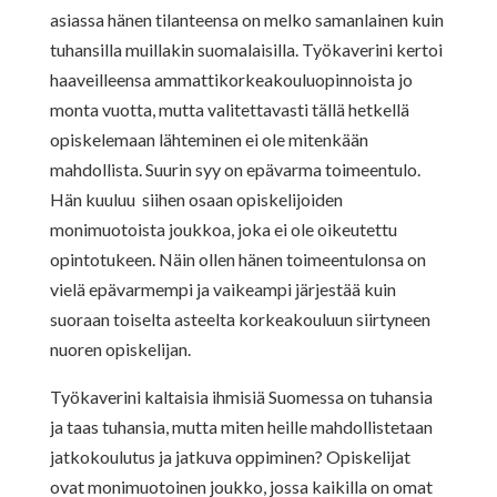
asiassa hänen tilanteensa on melko samanlainen kuin
tuhansilla muillakin suomalaisilla. Työkaverini kertoi
haaveilleensa ammattikorkeakouluopinnoista jo
monta vuotta, mutta valitettavasti tällä hetkellä
opiskelemaan lähteminen ei ole mitenkään
mahdollista. Suurin syy on epävarma toimeentulo.
Hän kuuluu siihen osaan opiskelijoiden
monimuotoista joukkoa, joka ei ole oikeutettu
opintotukeen. Näin ollen hänen toimeentulonsa on
vielä epävarmempi ja vaikeampi järjestää kuin
suoraan toiselta asteelta korkeakouluun siirtyneen
nuoren opiskelijan.
Työkaverini kaltaisia ihmisiä Suomessa on tuhansia
ja taas tuhansia, mutta miten heille mahdollistetaan
jatkokoulutus ja jatkuva oppiminen? Opiskelijat
ovat monimuotoinen joukko, jossa kaikilla on omat