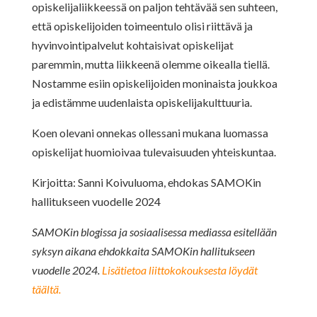
opiskelijaliikkeessä on paljon tehtävää sen suhteen,
että opiskelijoiden toimeentulo olisi riittävä ja
hyvinvointipalvelut kohtaisivat opiskelijat
paremmin, mutta liikkeenä olemme oikealla tiellä.
Nostamme esiin opiskelijoiden moninaista joukkoa
ja edistämme uudenlaista opiskelijakulttuuria.
Koen olevani onnekas ollessani mukana luomassa
opiskelijat huomioivaa tulevaisuuden yhteiskuntaa.
Kirjoitta: Sanni Koivuluoma, ehdokas SAMOKin
hallitukseen vuodelle 2024
SAMOKin blogissa ja sosiaalisessa mediassa esitellään
syksyn aikana ehdokkaita SAMOKin hallitukseen
vuodelle 2024.
Lisätietoa liittokokouksesta löydät
täältä.