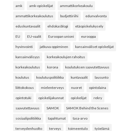
amk
amk-opiskelijat
ammattikorkeakoulu
ammattikorkeakoulutus
budjettiriihi
edunvalvonta
eduskuntavaalit
ehdokasblogi
etäopiskelukysely
EU
EU-vaalit
Euroopan unioni
eurooppa
hyvinvointi
jatkuva oppiminen
kansainväliset opiskelijat
kansainvälisyys
korkeakoulujen rahoitus
korkeakoulutus
korona
koulutuksen saavutettavuus
koulutus
koulutuspolitiikka
kuntavaalit
lausunto
liittokokous
mielenterveys
nuoret
opintolaina
opintotuki
opiskelijakunnat
opiskelijat
rekry
saavutettavuus
SAMOK
SAMOK Behind the Scenes
sosiaalipolitiikka
tapahtumat
tasa-arvo
terveydenhuolto
terveys
toimeentulo
työelämä