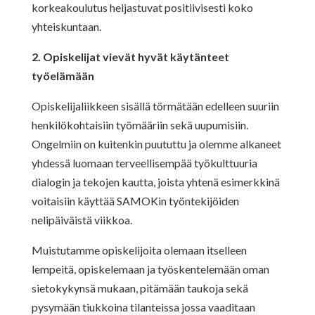
korkeakoulutus heijastuvat positiivisesti koko
yhteiskuntaan.
2. Opiskelijat vievät hyvät käytänteet
työelämään
Opiskelijaliikkeen sisällä törmätään edelleen suuriin
henkilökohtaisiin työmääriin sekä uupumisiin.
Ongelmiin on kuitenkin puututtu ja olemme alkaneet
yhdessä luomaan terveellisempää työkulttuuria
dialogin ja tekojen kautta, joista yhtenä esimerkkinä
voitaisiin käyttää SAMOKin työntekijöiden
nelipäiväistä viikkoa.
Muistutamme opiskelijoita olemaan itselleen
lempeitä, opiskelemaan ja työskentelemään oman
sietokykynsä mukaan, pitämään taukoja sekä
pysymään tiukkoina tilanteissa jossa vaaditaan