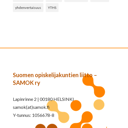
yhdenvertaisuus
YTHS
Suomen opiskelijakuntien liitto –
SAMOK ry
Lapinrinne 2 | 00180 HELSINKI
samok(at)samok.fi
Y-tunnus: 1056678-8