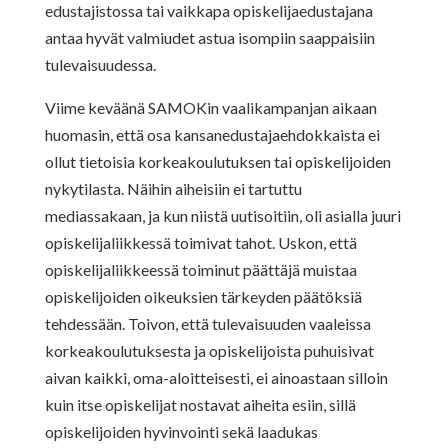
edustajistossa tai vaikkapa opiskelijaedustajana
antaa hyvät valmiudet astua isompiin saappaisiin
tulevaisuudessa.
Viime keväänä SAMOKin vaalikampanjan aikaan
huomasin, että osa kansanedustajaehdokkaista ei
ollut tietoisia korkeakoulutuksen tai opiskelijoiden
nykytilasta. Näihin aiheisiin ei tartuttu
mediassakaan, ja kun niistä uutisoitiin, oli asialla juuri
opiskelijaliikkessä toimivat tahot. Uskon, että
opiskelijaliikkeessä toiminut päättäjä muistaa
opiskelijoiden oikeuksien tärkeyden päätöksiä
tehdessään. Toivon, että tulevaisuuden vaaleissa
korkeakoulutuksesta ja opiskelijoista puhuisivat
aivan kaikki, oma-aloitteisesti, ei ainoastaan silloin
kuin itse opiskelijat nostavat aiheita esiin, sillä
opiskelijoiden hyvinvointi sekä laadukas