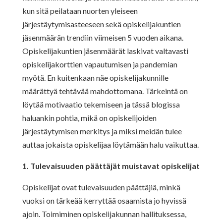
kun sitä peilataan nuorten yleiseen
järjestäytymisasteeseen sekä opiskelijakuntien
jäsenmäärän trendiin viimeisen 5 vuoden aikana.
Opiskelijakuntien jäsenmäärät laskivat valtavasti
opiskelijakorttien vapautumisen ja pandemian
myötä. En kuitenkaan näe opiskelijakunnille
määrättyä tehtävää mahdottomana. Tärkeintä on
löytää motivaatio tekemiseen ja tässä blogissa
haluankin pohtia, mikä on opiskelijoiden
järjestäytymisen merkitys ja miksi meidän tulee
auttaa jokaista opiskelijaa löytämään halu vaikuttaa.
1. Tulevaisuuden päättäjät muistavat opiskelijat
Opiskelijat ovat tulevaisuuden päättäjiä, minkä
vuoksi on tärkeää kerryttää osaamista jo hyvissä
ajoin. Toimiminen opiskelijakunnan hallituksessa,