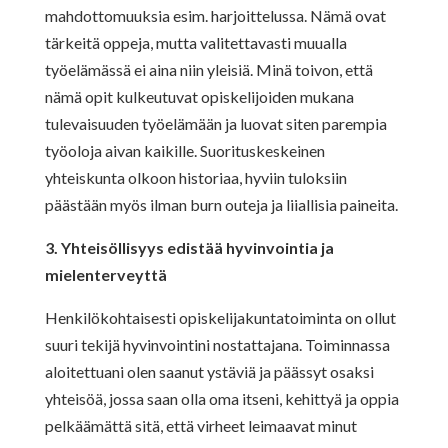
mahdottomuuksia esim. harjoittelussa. Nämä ovat
tärkeitä oppeja, mutta valitettavasti muualla
työelämässä ei aina niin yleisiä. Minä toivon, että
nämä opit kulkeutuvat opiskelijoiden mukana
tulevaisuuden työelämään ja luovat siten parempia
työoloja aivan kaikille. Suorituskeskeinen
yhteiskunta olkoon historiaa, hyviin tuloksiin
päästään myös ilman burn outeja ja liiallisia paineita.
3. Yhteisöllisyys edistää hyvinvointia ja
mielenterveyttä
Henkilökohtaisesti opiskelijakuntatoiminta on ollut
suuri tekijä hyvinvointini nostattajana. Toiminnassa
aloitettuani olen saanut ystäviä ja päässyt osaksi
yhteisöä, jossa saan olla oma itseni, kehittyä ja oppia
pelkäämättä sitä, että virheet leimaavat minut