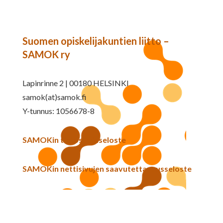
Suomen opiskelijakuntien liitto –
SAMOK ry
Lapinrinne 2 | 00180 HELSINKI
samok(at)samok.fi
Y-tunnus: 1056678-8
SAMOKin tietosuojaseloste
SAMOKin nettisivujen saavutettavuusseloste