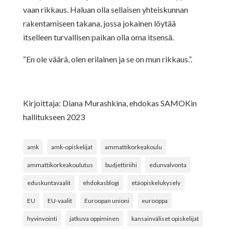
vaan rikkaus. Haluan olla sellaisen yhteiskunnan
rakentamiseen takana, jossa jokainen löytää
itselleen turvallisen paikan olla oma itsensä.
“En ole väärä, olen erilainen ja se on mun rikkaus.”.
Kirjoittaja: Diana Murashkina, ehdokas SAMOKin
hallitukseen 2023
amk
amk-opiskelijat
ammattikorkeakoulu
ammattikorkeakoulutus
budjettiriihi
edunvalvonta
eduskuntavaalit
ehdokasblogi
etäopiskelukysely
EU
EU-vaalit
Euroopan unioni
eurooppa
hyvinvointi
jatkuva oppiminen
kansainväliset opiskelijat