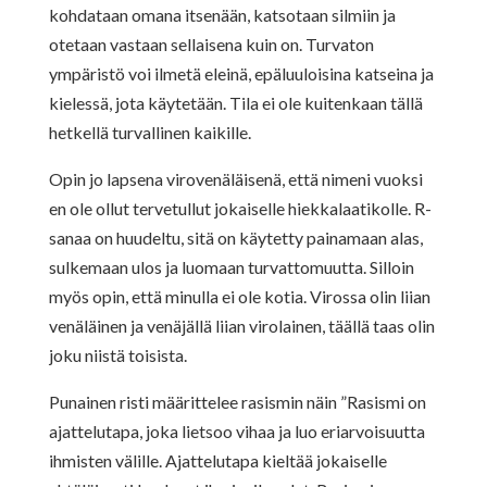
kohdataan omana itsenään, katsotaan silmiin ja
otetaan vastaan sellaisena kuin on. Turvaton
ympäristö voi ilmetä eleinä, epäluuloisina katseina ja
kielessä, jota käytetään. Tila ei ole kuitenkaan tällä
hetkellä turvallinen kaikille.
Opin jo lapsena virovenäläisenä, että nimeni vuoksi
en ole ollut tervetullut jokaiselle hiekkalaatikolle. R-
sanaa on huudeltu, sitä on käytetty painamaan alas,
sulkemaan ulos ja luomaan turvattomuutta. Silloin
myös opin, että minulla ei ole kotia. Virossa olin liian
venäläinen ja venäjällä liian virolainen, täällä taas olin
joku niistä toisista.
Punainen risti määrittelee rasismin näin ”Rasismi on
ajattelutapa, joka lietsoo vihaa ja luo eriarvoisuutta
ihmisten välille. Ajattelutapa kieltää jokaiselle