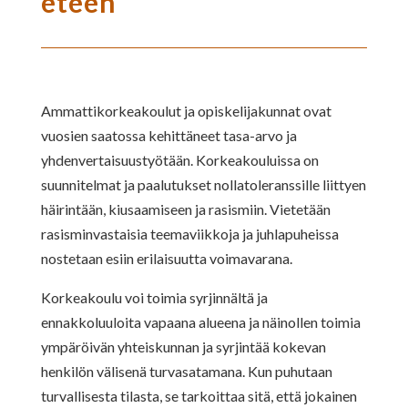
eteen
Ammattikorkeakoulut ja opiskelijakunnat ovat
vuosien saatossa kehittäneet tasa-arvo ja
yhdenvertaisuustyötään. Korkeakouluissa on
suunnitelmat ja paalutukset nollatoleranssille liittyen
häirintään, kiusaamiseen ja rasismiin. Vietetään
rasisminvastaisia teemaviikkoja ja juhlapuheissa
nostetaan esiin erilaisuutta voimavarana.
Korkeakoulu voi toimia syrjinnältä ja
ennakkoluuloita vapaana alueena ja näinollen toimia
ympäröivän yhteiskunnan ja syrjintää kokevan
henkilön välisenä turvasatamana. Kun puhutaan
turvallisesta tilasta, se tarkoittaa sitä, että jokainen