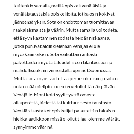
Kuitenkin samalla, meillä opiskeli venäläisiä ja
venäläistaustaisia opiskelijoita, jotka osin kokivat
jääneensä yksin. Sota on ehdottoman tuomittavaa,
raakalaismaista ja väärin. Mutta samalla voi todeta,
että syyn kaataminen sodasta heidän niskaansa,
jotka puhuvat äidinkielenään venäjää ei ole
myöskään oikein. Sota vaikuttaa rankasti
pakotteiden myötä taloudelliseen tilanteeseen ja
mahdollisuuksiin viimeistellä opinnot Suomessa.
Mutta sota myös vaikuttaa perhesuhteisiin ja siihen,
onko enää mielipiteineen tervetullut tämän päivän
Venäjälle. Moni koki syyllisyyttä omasta
alkuperästä, kielestä tai kulttuurisesta taustasta.
Venäläistaustaiset opiskelijat palautettiin takaisin
hiekkalaatikkoon missä ei ollut tilaa, olemme väärät,
synnyimme väärinä.