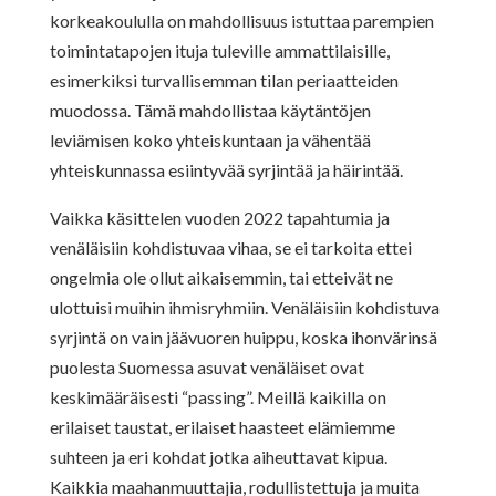
korkeakoululla on mahdollisuus istuttaa parempien
toimintatapojen ituja tuleville ammattilaisille,
esimerkiksi turvallisemman tilan periaatteiden
muodossa. Tämä mahdollistaa käytäntöjen
leviämisen koko yhteiskuntaan ja vähentää
yhteiskunnassa esiintyvää syrjintää ja häirintää.
Vaikka käsittelen vuoden 2022 tapahtumia ja
venäläisiin kohdistuvaa vihaa, se ei tarkoita ettei
ongelmia ole ollut aikaisemmin, tai etteivät ne
ulottuisi muihin ihmisryhmiin. Venäläisiin kohdistuva
syrjintä on vain jäävuoren huippu, koska ihonvärinsä
puolesta Suomessa asuvat venäläiset ovat
keskimääräisesti “passing”. Meillä kaikilla on
erilaiset taustat, erilaiset haasteet elämiemme
suhteen ja eri kohdat jotka aiheuttavat kipua.
Kaikkia maahanmuuttajia, rodullistettuja ja muita