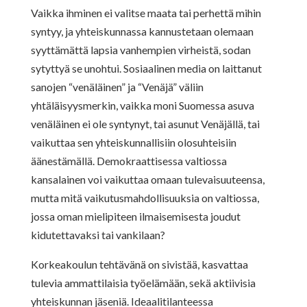
Vaikka ihminen ei valitse maata tai perhettä mihin
syntyy, ja yhteiskunnassa kannustetaan olemaan
syyttämättä lapsia vanhempien virheistä, sodan
sytyttyä se unohtui. Sosiaalinen media on laittanut
sanojen “venäläinen” ja “Venäjä” väliin
yhtäläisyysmerkin, vaikka moni Suomessa asuva
venäläinen ei ole syntynyt, tai asunut Venäjällä, tai
vaikuttaa sen yhteiskunnallisiin olosuhteisiin
äänestämällä. Demokraattisessa valtiossa
kansalainen voi vaikuttaa omaan tulevaisuuteensa,
mutta mitä vaikutusmahdollisuuksia on valtiossa,
jossa oman mielipiteen ilmaisemisesta joudut
kidutettavaksi tai vankilaan?
Korkeakoulun tehtävänä on sivistää, kasvattaa
tulevia ammattilaisia työelämään, sekä aktiivisia
yhteiskunnan jäseniä. Ideaalitilanteessa