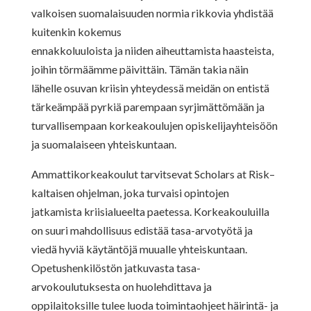
valkoisen suomalaisuuden normia rikkovia yhdistää
kuitenkin kokemus
ennakkoluuloista ja niiden aiheuttamista haasteista,
joihin törmäämme päivittäin. Tämän takia näin
lähelle osuvan kriisin yhteydessä meidän on entistä
tärkeämpää pyrkiä parempaan syrjimättömään ja
turvallisempaan korkeakoulujen opiskelijayhteisöön
ja suomalaiseen yhteiskuntaan.
Ammattikorkeakoulut tarvitsevat Scholars at Risk–
kaltaisen ohjelman, joka turvaisi opintojen
jatkamista kriisialueelta paetessa. Korkeakouluilla
on suuri mahdollisuus edistää tasa-arvotyötä ja
viedä hyviä käytäntöjä muualle yhteiskuntaan.
Opetushenkilöstön jatkuvasta tasa-
arvokoulutuksesta on huolehdittava ja
oppilaitoksille tulee luoda toimintaohjeet häirintä- ja