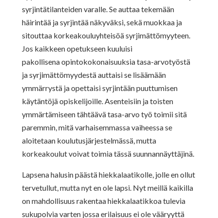
syrjintätilanteiden varalle. Se auttaa tekemään
häirintää ja syrjintää näkyväksi, sekä muokkaa ja
sitouttaa korkeakouluyhteisöä syrjimättömyyteen.
Jos kaikkeen opetukseen kuuluisi
pakollisena opintokokonaisuuksia tasa-arvotyöstä
ja syrjimättömyydestä auttaisi se lisäämään
ymmärrystä ja opettaisi syrjintään puuttumisen
käytäntöjä opiskelijoille. Asenteisiin ja toisten
ymmärtämiseen tähtäävä tasa-arvo työ toimii sitä
paremmin, mitä varhaisemmassa vaiheessa se
aloitetaan koulutusjärjestelmässä, mutta
korkeakoulut voivat toimia tässä suunnannäyttäjinä.
Lapsena halusin päästä hiekkalaatikolle, jolle en ollut
tervetullut, mutta nyt en ole lapsi. Nyt meillä kaikilla
on mahdollisuus rakentaa hiekkalaatikkoa tulevia
sukupolvia varten jossa erilaisuus ei ole vääryyttä