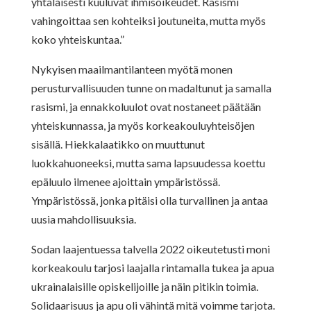
yhtäläisesti kuuluvat ihmisoikeudet. Rasismi
vahingoittaa sen kohteiksi joutuneita, mutta myös
koko yhteiskuntaa.”
Nykyisen maailmantilanteen myötä monen
perusturvallisuuden tunne on madaltunut ja samalla
rasismi, ja ennakkoluulot ovat nostaneet päätään
yhteiskunnassa, ja myös korkeakouluyhteisöjen
sisällä. Hiekkalaatikko on muuttunut
luokkahuoneeksi, mutta sama lapsuudessa koettu
epäluulo ilmenee ajoittain ympäristössä.
Ympäristössä, jonka pitäisi olla turvallinen ja antaa
uusia mahdollisuuksia.
Sodan laajentuessa talvella 2022 oikeutetusti moni
korkeakoulu tarjosi laajalla rintamalla tukea ja apua
ukrainalaisille opiskelijoille ja näin pitikin toimia.
Solidaarisuus ja apu oli vähintä mitä voimme tarjota.