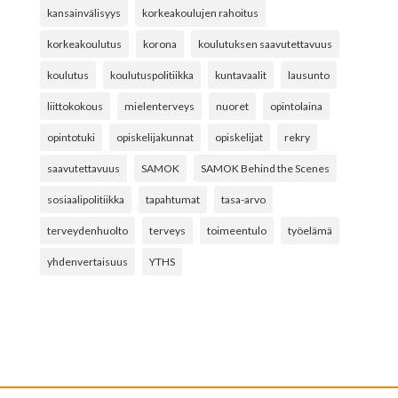
kansainvälisyys
korkeakoulujen rahoitus
korkeakoulutus
korona
koulutuksen saavutettavuus
koulutus
koulutuspolitiikka
kuntavaalit
lausunto
liittokokous
mielenterveys
nuoret
opintolaina
opintotuki
opiskelijakunnat
opiskelijat
rekry
saavutettavuus
SAMOK
SAMOK Behind the Scenes
sosiaalipolitiikka
tapahtumat
tasa-arvo
terveydenhuolto
terveys
toimeentulo
työelämä
yhdenvertaisuus
YTHS