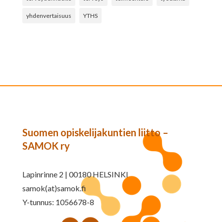
yhdenvertaisuus
YTHS
Suomen opiskelijakuntien liitto –
SAMOK ry
Lapinrinne 2 | 00180 HELSINKI
samok(at)samok.fi
Y-tunnus: 1056678-8