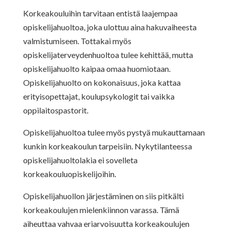
Korkeakouluihin tarvitaan entistä laajempaa
opiskelijahuoltoa, joka ulottuu aina hakuvaiheesta
valmistumiseen. Tottakai myös
opiskelijaterveydenhuoltoa tulee kehittää, mutta
opiskelijahuolto kaipaa omaa huomiotaan.
Opiskelijahuolto on kokonaisuus, joka kattaa
erityisopettajat, koulupsykologit tai vaikka
oppilaitospastorit.
Opiskelijahuoltoa tulee myös pystyä mukauttamaan
kunkin korkeakoulun tarpeisiin. Nykytilanteessa
opiskelijahuoltolakia ei sovelleta
korkeakouluopiskelijoihin.
Opiskelijahuollon järjestäminen on siis pitkälti
korkeakoulujen mielenkiinnon varassa. Tämä
aiheuttaa vahvaa eriarvoisuutta korkeakoulujen