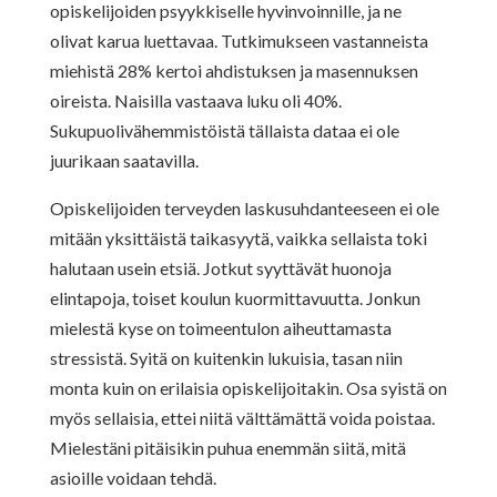
opiskelijoiden psyykkiselle hyvinvoinnille, ja ne
olivat karua luettavaa. Tutkimukseen vastanneista
miehistä 28% kertoi ahdistuksen ja masennuksen
oireista. Naisilla vastaava luku oli 40%.
Sukupuolivähemmistöistä tällaista dataa ei ole
juurikaan saatavilla.
Opiskelijoiden terveyden laskusuhdanteeseen ei ole
mitään yksittäistä taikasyytä, vaikka sellaista toki
halutaan usein etsiä. Jotkut syyttävät huonoja
elintapoja, toiset koulun kuormittavuutta. Jonkun
mielestä kyse on toimeentulon aiheuttamasta
stressistä. Syitä on kuitenkin lukuisia, tasan niin
monta kuin on erilaisia opiskelijoitakin. Osa syistä on
myös sellaisia, ettei niitä välttämättä voida poistaa.
Mielestäni pitäisikin puhua enemmän siitä, mitä
asioille voidaan tehdä.