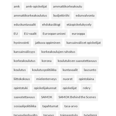
amk
amk-opiskelijat
ammattikorkeakoulu
ammattikorkeakoulutus
budjettiriihi
edunvalvonta
eduskuntavaalit
ehdokasblogi
etäopiskelukysely
EU
EU-vaalit
Euroopan unioni
eurooppa
hyvinvointi
jatkuva oppiminen
kansainväliset opiskelijat
kansainvälisyys
korkeakoulujen rahoitus
korkeakoulutus
korona
koulutuksen saavutettavuus
koulutus
koulutuspolitiikka
kuntavaalit
lausunto
liittokokous
mielenterveys
nuoret
opintolaina
opintotuki
opiskelijakunnat
opiskelijat
rekry
saavutettavuus
SAMOK
SAMOK Behind the Scenes
sosiaalipolitiikka
tapahtumat
tasa-arvo
terveydenhuolto
terveys
toimeentulo
työelämä