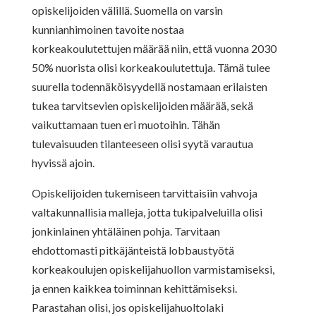
opiskelijoiden välillä. Suomella on varsin
kunnianhimoinen tavoite nostaa
korkeakoulutettujen määrää niin, että vuonna 2030
50% nuorista olisi korkeakoulutettuja. Tämä tulee
suurella todennäköisyydellä nostamaan erilaisten
tukea tarvitsevien opiskelijoiden määrää, sekä
vaikuttamaan tuen eri muotoihin. Tähän
tulevaisuuden tilanteeseen olisi syytä varautua
hyvissä ajoin.
Opiskelijoiden tukemiseen tarvittaisiin vahvoja
valtakunnallisia malleja, jotta tukipalveluilla olisi
jonkinlainen yhtäläinen pohja. Tarvitaan
ehdottomasti pitkäjänteistä lobbaustyötä
korkeakoulujen opiskelijahuollon varmistamiseksi,
ja ennen kaikkea toiminnan kehittämiseksi.
Parastahan olisi, jos opiskelijahuoltolaki