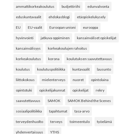
ammattikorkeakoulutus
budjettiriihi
edunvalvonta
eduskuntavaalit
ehdokasblogi
etäopiskelukysely
EU
EU-vaalit
Euroopan unioni
eurooppa
hyvinvointi
jatkuva oppiminen
kansainväliset opiskelijat
kansainvälisyys
korkeakoulujen rahoitus
korkeakoulutus
korona
koulutuksen saavutettavuus
koulutus
koulutuspolitiikka
kuntavaalit
lausunto
liittokokous
mielenterveys
nuoret
opintolaina
opintotuki
opiskelijakunnat
opiskelijat
rekry
saavutettavuus
SAMOK
SAMOK Behind the Scenes
sosiaalipolitiikka
tapahtumat
tasa-arvo
terveydenhuolto
terveys
toimeentulo
työelämä
yhdenvertaisuus
YTHS