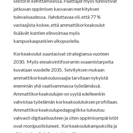
sektorin kehittämisessä. Päättäjät myös tunnistivat
jatkuvan oppimisen kasvavan merkityksen
tulevaisuudessa. Ilahduttavaa oli, että 77 %
vastaajista kokee, että ammattikorkeakoulut
lisäävät kuntien elinvoimaa myös
kampuskaupunkien ulkopuolella.
Korkeakoulut suuntasivat strategiansa vuoteen
2030. Myös ennakointifoorumin osaamistarpeita
kuvataan vuodelle 2035. Selvityksen mukaan
ammattikorkeakouluosaajia tarvitaan nykyistä
enemmän yhä vaativammassa työelämässä.
Ammattikorkeakoulujen on syytä edelleenkin
vahvistaa työelämän korkeakoulutuksen profiiliaan.
Ammattikorkeakoulupedagogiikka tukeutuu
vahvasti digitaalisuuteen ja siten oppimisympäristöt
ovat monipuolistuneet. Korkeakoulukampuksilla ja