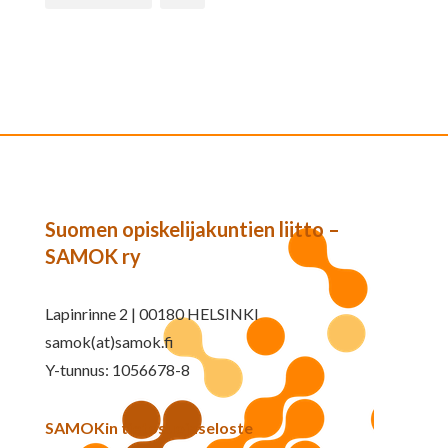
Suomen opiskelijakuntien liitto –
SAMOK ry
Lapinrinne 2 | 00180 HELSINKI
samok(at)samok.fi
Y-tunnus: 1056678-8
SAMOKin tietosuojaseloste