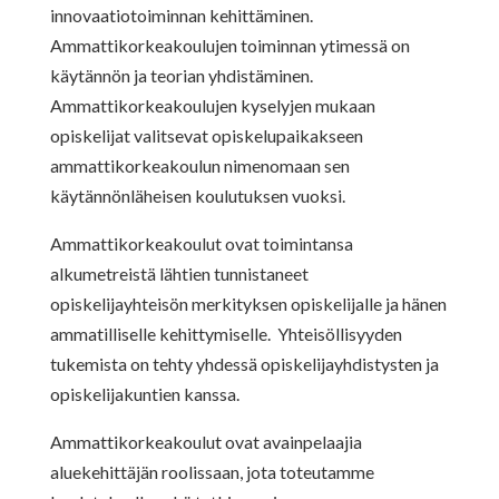
innovaatiotoiminnan kehittäminen.
Ammattikorkeakoulujen toiminnan ytimessä on
käytännön ja teorian yhdistäminen.
Ammattikorkeakoulujen kyselyjen mukaan
opiskelijat valitsevat opiskelupaikakseen
ammattikorkeakoulun nimenomaan sen
käytännönläheisen koulutuksen vuoksi.
Ammattikorkeakoulut ovat toimintansa
alkumetreistä lähtien tunnistaneet
opiskelijayhteisön merkityksen opiskelijalle ja hänen
ammatilliselle kehittymiselle. Yhteisöllisyyden
tukemista on tehty yhdessä opiskelijayhdistysten ja
opiskelijakuntien kanssa.
Ammattikorkeakoulut ovat avainpelaajia
aluekehittäjän roolissaan, jota toteutamme