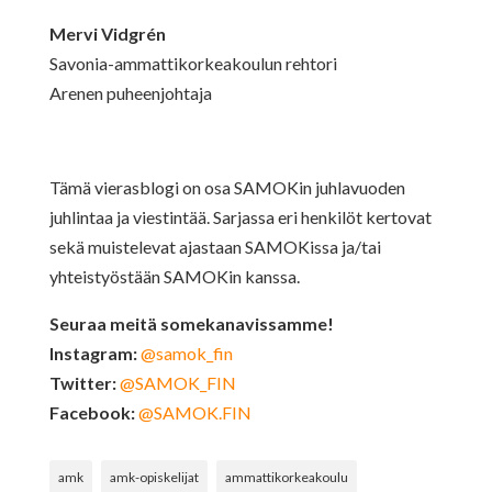
Mervi Vidgrén
Savonia-ammattikorkeakoulun rehtori
Arenen puheenjohtaja
Tämä vierasblogi on osa SAMOKin juhlavuoden
juhlintaa ja viestintää. Sarjassa eri henkilöt kertovat
sekä muistelevat ajastaan SAMOKissa ja/tai
yhteistyöstään SAMOKin kanssa.
Seuraa meitä somekanavissamme!
Instagram:
@samok_fin
Twitter:
@SAMOK_FIN
Facebook:
@SAMOK.FIN
amk
amk-opiskelijat
ammattikorkeakoulu