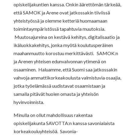
opiskelijakuntien kanssa. Onkin äärettömän tärkeää,
että SAMOK ja Arene ovat jatkossakin tiiviissä
yhteistyössä ja olemme ketteriä huomaamaan
toimintaympäristössä tapahtuvia muutoksia.
Muutosajureina on kestävä kehitys, digitalisaatio ja
ikäluokkakehitys, jonka myötä koulutusperäinen
maahanmuutto korostuu merkittävästi. SAMOK:n
ja Arenen yhteisen edunvalvonnan ytimenä on
osaaminen. Haluamme, että Suomi saa jatkossakin
vahvoja ammattikorkeakoulusta valmistuvia osaajia,
jotka työelämässä uudistavat osaamistaan ja
samalla pitävät huolen omasta ja yhteisön
hyvinvoinnista.
Minulla on ollut mahdollisuus rakentaa
opiskelijakunta SAVOTTA:n kanssa savonialaista
korkeakouluyhteisöä. Savonia-