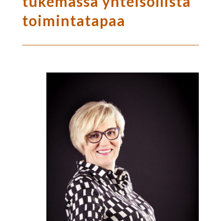
tukemassa yhteisöllistä
toimintatapaa