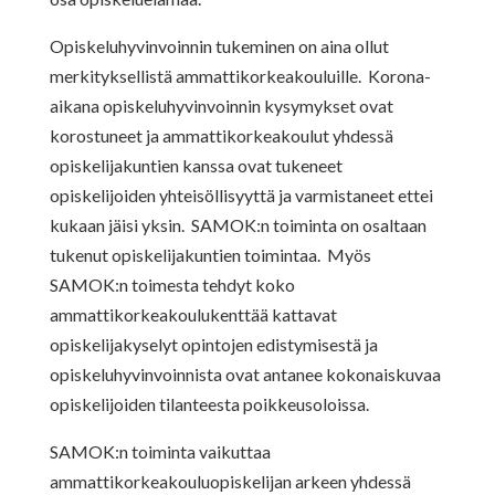
Opiskeluhyvinvoinnin tukeminen on aina ollut
merkityksellistä ammattikorkeakouluille. Korona-
aikana opiskeluhyvinvoinnin kysymykset ovat
korostuneet ja ammattikorkeakoulut yhdessä
opiskelijakuntien kanssa ovat tukeneet
opiskelijoiden yhteisöllisyyttä ja varmistaneet ettei
kukaan jäisi yksin. SAMOK:n toiminta on osaltaan
tukenut opiskelijakuntien toimintaa. Myös
SAMOK:n toimesta tehdyt koko
ammattikorkeakoulukenttää kattavat
opiskelijakyselyt opintojen edistymisestä ja
opiskeluhyvinvoinnista ovat antanee kokonaiskuvaa
opiskelijoiden tilanteesta poikkeusoloissa.
SAMOK:n toiminta vaikuttaa
ammattikorkeakouluopiskelijan arkeen yhdessä