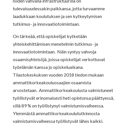
niiden vahvalla infrastruktuurilla on
tulevaisuudessakin paikkansa, jotta turvaamme
laadukkaan koulutuksen ja sen kytkeytymisen
tutkimus- ja innovaatiotoimintaan.
On tärkeää, että opiskelijat kytketään
yhteiskehittämisen menetelmin tutkimus- ja
innovaatiotoimintaan. Näin syntyy vahvoja
osaamisyhteisöjä, joissa opiskelijat verkottuvat
työelämän kanssa jo opiskeluaikana.
Tilastokeskuksen vuoden 2018 tiedon mukaan
ammattikorkeakouluosaajien osaamista
arvostetaan. Ammattikorkeakoulusta valmistuneet
työllistyvät erinomaisesti heti opintonsa päättyessä,
sillä 89 % on työllistynyt valmistumisvaiheessa.
Ylemmästä ammattikorkeakoulututkinnosta
valmistumisvaiheessa työllistyvät lähes kaikki.