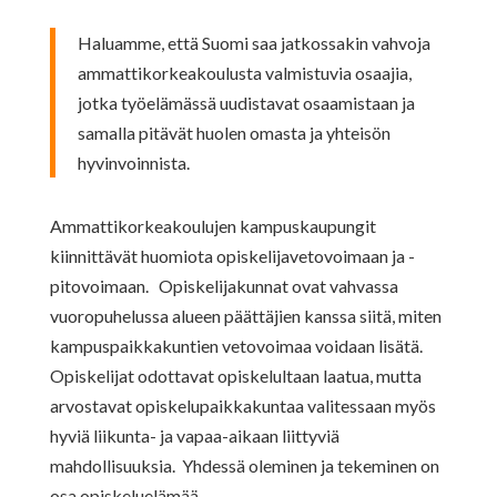
Haluamme, että Suomi saa jatkossakin vahvoja
ammattikorkeakoulusta valmistuvia osaajia,
jotka työelämässä uudistavat osaamistaan ja
samalla pitävät huolen omasta ja yhteisön
hyvinvoinnista.
Ammattikorkeakoulujen kampuskaupungit
kiinnittävät huomiota opiskelijavetovoimaan ja -
pitovoimaan. Opiskelijakunnat ovat vahvassa
vuoropuhelussa alueen päättäjien kanssa siitä, miten
kampuspaikkakuntien vetovoimaa voidaan lisätä.
Opiskelijat odottavat opiskelultaan laatua, mutta
arvostavat opiskelupaikkakuntaa valitessaan myös
hyviä liikunta- ja vapaa-aikaan liittyviä
mahdollisuuksia. Yhdessä oleminen ja tekeminen on
osa opiskeluelämää.