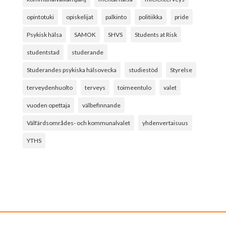
opintotuki
opiskelijat
palkinto
politiikka
pride
Psykisk hälsa
SAMOK
SHVS
Students at Risk
studentstad
studerande
Studerandes psykiska hälsovecka
studiestöd
Styrelse
terveydenhuolto
terveys
toimeentulo
valet
vuoden opettaja
välbefinnande
Välfärdsområdes- och kommunalvalet
yhdenvertaisuus
YTHS