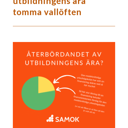
utbildningens ära
tomma vallöften