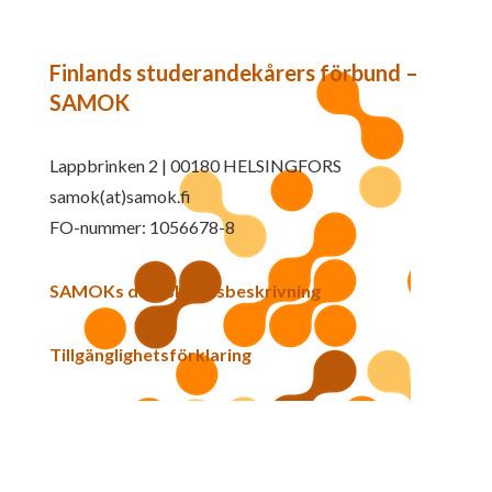
Finlands studerandekårers förbund –
SAMOK
Lappbrinken 2 | 00180 HELSINGFORS
samok(at)samok.fi
FO-nummer: 1056678-8
SAMOKs dataskyddsbeskrivning
Tillgänglighetsförklaring