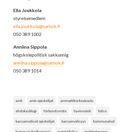
Ella Joukkola
styrelsemedlem
ella.joukkola@samok.fi
050 389 1002
Anniina Sippola
högskolepolitisk sakkunnig
anniina.sippola@samok.fi
050 389 1014
amk
amk-opiskelijat
ammattikorkeakoulu
ehdokasblogi
förbundsmöte
hyvinvointi
hälso
kansainväliset opiskelijat
kansainvälisyys
kommunalval
kommunalvalkampanj
mental hälsa
mielenterveys