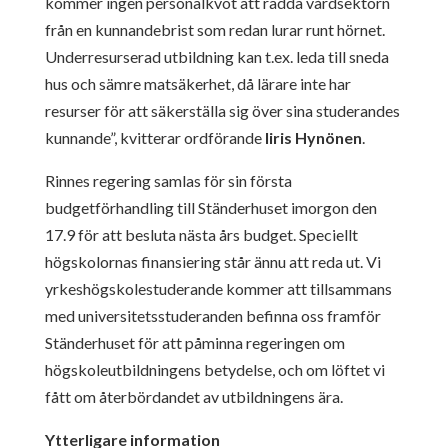
kommer ingen personalkvot att rädda vårdsektorn
från en kunnandebrist som redan lurar runt hörnet.
Underresurserad utbildning kan t.ex. leda till sneda
hus och sämre matsäkerhet, då lärare inte har
resurser för att säkerställa sig över sina studerandes
kunnande”, kvitterar ordförande
Iiris Hynönen
.
Rinnes regering samlas för sin första
budgetförhandling till Ständerhuset imorgon den
17.9 för att besluta nästa års budget. Speciellt
högskolornas finansiering står ännu att reda ut. Vi
yrkeshögskolestuderande kommer att tillsammans
med universitetsstuderanden befinna oss framför
Ständerhuset för att påminna regeringen om
högskoleutbildningens betydelse, och om löftet vi
fått om återbördandet av utbildningens ära.
Ytterligare information