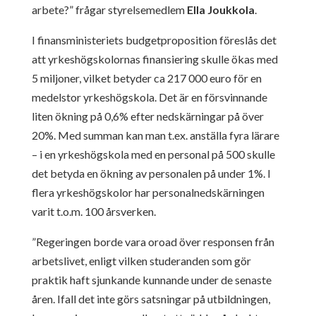
arbete?” frågar styrelsemedlem
Ella Joukkola
.
I finansministeriets budgetproposition föreslås det
att yrkeshögskolornas finansiering skulle ökas med
5 miljoner, vilket betyder ca 217 000 euro för en
medelstor yrkeshögskola. Det är en försvinnande
liten ökning på 0,6% efter nedskärningar på över
20%. Med summan kan man t.ex. anställa fyra lärare
– i en yrkeshögskola med en personal på 500 skulle
det betyda en ökning av personalen på under 1%. I
flera yrkeshögskolor har personalnedskärningen
varit t.o.m. 100 årsverken.
”Regeringen borde vara oroad över responsen från
arbetslivet, enligt vilken studeranden som gör
praktik haft sjunkande kunnande under de senaste
åren. Ifall det inte görs satsningar på utbildningen,