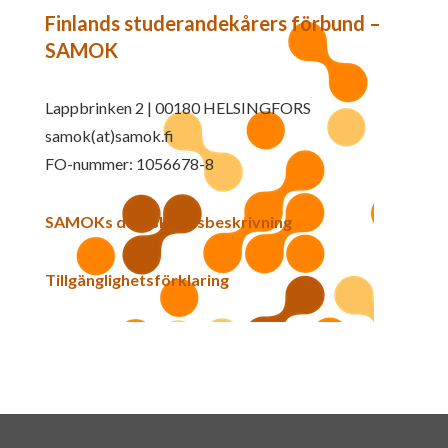
Finlands studerandekårers förbund –
SAMOK
Lappbrinken 2 | 00180 HELSINGFORS
samok(at)samok.fi
FO-nummer: 1056678-8
SAMOKs dataskyddsbeskrivning
Tillgänglighetsförklaring