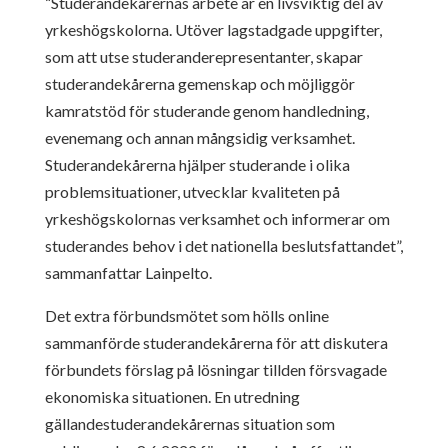
“Studerandekårernas arbete är en livsviktig del av
yrkeshögskolorna. Utöver lagstadgade uppgifter,
som att utse studeranderepresentanter, skapar
studerandekårerna gemenskap och möjliggör
kamratstöd för studerande genom handledning,
evenemang och annan mångsidig verksamhet.
Studerandekårerna hjälper studerande i olika
problemsituationer, utvecklar kvaliteten på
yrkeshögskolornas verksamhet och informerar om
studerandes behov i det nationella beslutsfattandet”,
sammanfattar Lainpelto.
Det extra förbundsmötet som hölls online
sammanförde studerandekårerna för att diskutera
förbundets förslag på lösningar tillden försvagade
ekonomiska situationen. En utredning
gällandestuderandekårernas situation som