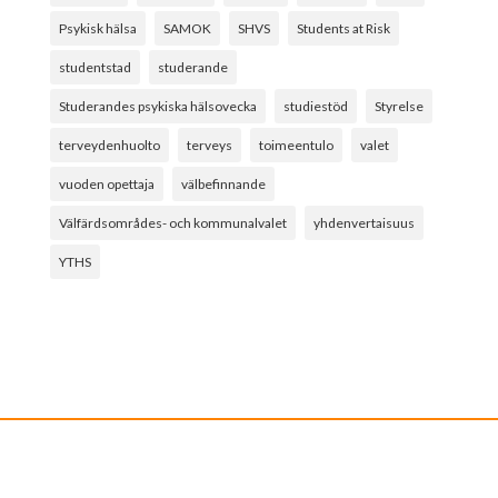
Psykisk hälsa
SAMOK
SHVS
Students at Risk
studentstad
studerande
Studerandes psykiska hälsovecka
studiestöd
Styrelse
terveydenhuolto
terveys
toimeentulo
valet
vuoden opettaja
välbefinnande
Välfärdsområdes- och kommunalvalet
yhdenvertaisuus
YTHS