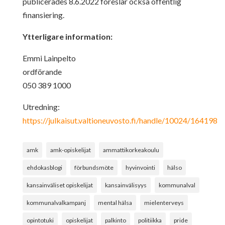
publicerades 8.6.2022 föreslår också offentlig
finansiering.
Ytterligare information:
Emmi Lainpelto
ordförande
050 389 1000
Utredning:
https://julkaisut.valtioneuvosto.fi/handle/10024/164198
amk
amk-opiskelijat
ammattikorkeakoulu
ehdokasblogi
förbundsmöte
hyvinvointi
hälso
kansainväliset opiskelijat
kansainvälisyys
kommunalval
kommunalvalkampanj
mental hälsa
mielenterveys
opintotuki
opiskelijat
palkinto
politiikka
pride