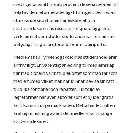
med i genomsnitt tiotals procent de senaste åren till
följd av den reformerade lagstiftningen. Den redan
utmanande situationen har eskalerat och
studerandekårernas resurser för grundläggande
verksamhet som stöder studerande har försämrats
betydligt”, säger ordförande
Emmi Lainpelto
.
Medlemskap i yrkeshögskolornas studerandekårer
är frivilligt. En väsentlig anledning till medlemskap
har traditionellt varit studiekortet som man får som
medlem, med vilket man har kunnat bevisa sin rätt
till olika förmåner och rabatter. Till följd av
lagreformen har även aktörer som erbjuder gratis
kort kommit ut på marknaden. Detta har lett till en
kraftig minskning av antalet medlemmar i många
studerandekårer.