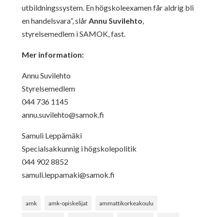
utbildningssystem. En högskoleexamen får aldrig bli
en handelsvara”, slår
Annu Suvilehto
,
styrelsemedlem i SAMOK, fast.
Mer information:
Annu Suvilehto
Styrelsemedlem
044 736 1145
annu.suvilehto@samok.fi
Samuli Leppämäki
Specialsakkunnig i högskolepolitik
044 902 8852
samuli.leppamaki@samok.fi
amk
amk-opiskelijat
ammattikorkeakoulu