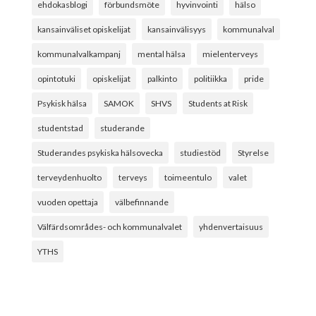
ehdokasblogi
förbundsmöte
hyvinvointi
hälso
kansainväliset opiskelijat
kansainvälisyys
kommunalval
kommunalvalkampanj
mental hälsa
mielenterveys
opintotuki
opiskelijat
palkinto
politiikka
pride
Psykisk hälsa
SAMOK
SHVS
Students at Risk
studentstad
studerande
Studerandes psykiska hälsovecka
studiestöd
Styrelse
terveydenhuolto
terveys
toimeentulo
valet
vuoden opettaja
välbefinnande
Välfärdsområdes- och kommunalvalet
yhdenvertaisuus
YTHS