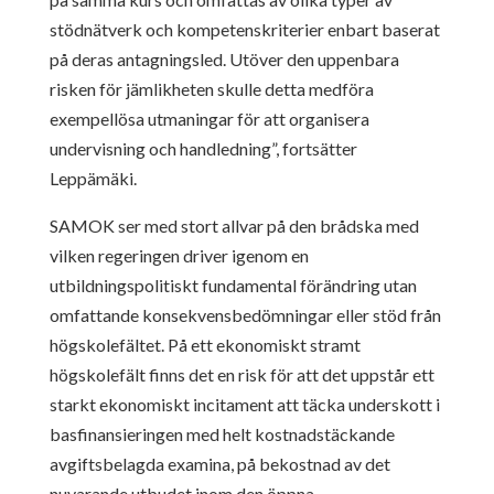
stödnätverk och kompetenskriterier enbart baserat
på deras antagningsled. Utöver den uppenbara
risken för jämlikheten skulle detta medföra
exempellösa utmaningar för att organisera
undervisning och handledning”, fortsätter
Leppämäki.
SAMOK ser med stort allvar på den brådska med
vilken regeringen driver igenom en
utbildningspolitiskt fundamental förändring utan
omfattande konsekvensbedömningar eller stöd från
högskolefältet. På ett ekonomiskt stramt
högskolefält finns det en risk för att det uppstår ett
starkt ekonomiskt incitament att täcka underskott i
basfinansieringen med helt kostnadstäckande
avgiftsbelagda examina, på bekostnad av det
nuvarande utbudet inom den öppna