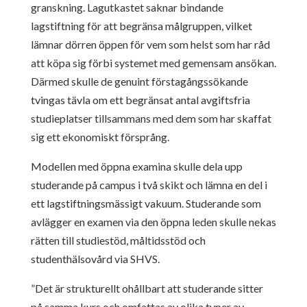
granskning. Lagutkastet saknar bindande
lagstiftning för att begränsa målgruppen, vilket
lämnar dörren öppen för vem som helst som har råd
att köpa sig förbi systemet med gemensam ansökan.
Därmed skulle de genuint förstagångssökande
tvingas tävla om ett begränsat antal avgiftsfria
studieplatser tillsammans med dem som har skaffat
sig ett ekonomiskt försprång.
Modellen med öppna examina skulle dela upp
studerande på campus i två skikt och lämna en del i
ett lagstiftningsmässigt vakuum. Studerande som
avlägger en examen via den öppna leden skulle nekas
rätten till studiestöd, måltidsstöd och
studenthälsovård via SHVS.
”Det är strukturellt ohållbart att studerande sitter
på samma kurs och omfattas av olika typer av