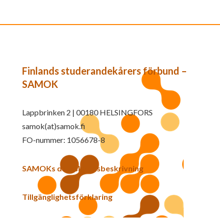
Finlands studerandekårers förbund –
SAMOK
Lappbrinken 2 | 00180 HELSINGFORS
samok(at)samok.fi
FO-nummer: 1056678-8
SAMOKs dataskyddsbeskrivning
Tillgänglighetsförklaring