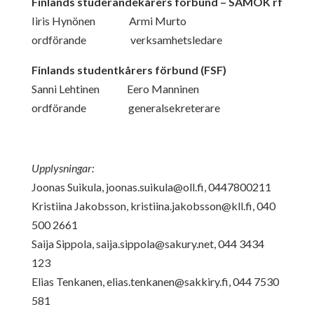
Finlands studerandekårers förbund – SAMOK rf
Iiris Hynönen Armi Murto
ordförande verksamhetsledare
Finlands studentkårers förbund (FSF)
Sanni Lehtinen Eero Manninen
ordförande generalsekreterare
Upplysningar:
Joonas Suikula,
joonas.suikula@oll.fi
, 0447800211
Kristiina Jakobsson,
kristiina.jakobsson@kll.fi
, 040
500 2661
Saija Sippola,
saija.sippola@sakury.net
, 044 3434
123
Elias Tenkanen,
elias.tenkanen@sakkiry.fi
, 044 7530
581