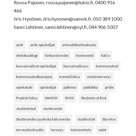
Roosa Pajunen,
roosa.pajunen@lukio.fi
, 0400 916
466
Iiris Hynönen,
iiris.hynonen@samok.fi
, 050 389 1000
Sanni Lehtinen,
sanni.lehtinen@syl.fi
, 044 906 5007
amk
amk-opiskelijat
ammattikorkeakoulu
ehdokasblogi
förbundsmöte
hyvinvointi
hälso
kansainväliset opiskelijat
kansainvälisyys
kommunalval
kommunalvalkampanj
mental hälsa
mielenterveys
opintotuki
opiskelijat
palkinto
politiikka
pride
Psykisk hälsa
SAMOK
SHVS
Students at Risk
studentstad
studerande
Studerandes psykiska hälsovecka
studiestöd
Styrelse
terveydenhuolto
terveys
toimeentulo
valet