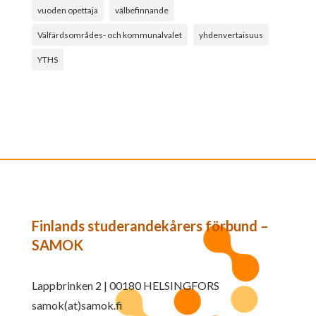
vuoden opettaja
välbefinnande
Välfärdsområdes- och kommunalvalet
yhdenvertaisuus
YTHS
Finlands studerandekårers förbund –
SAMOK
Lappbrinken 2 | 00180 HELSINGFORS
samok(at)samok.fi