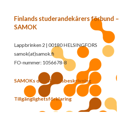
Finlands studerandekårers förbund –
SAMOK
Lappbrinken 2 | 00180 HELSINGFORS
samok(at)samok.fi
FO-nummer: 1056678-8
SAMOKs dataskyddsbeskrivning
Tillgänglighetsförklaring