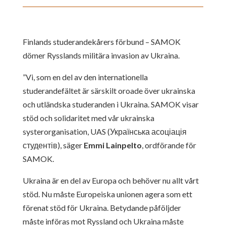
Finlands studerandekårers förbund – SAMOK
dömer Rysslands militära invasion av Ukraina.
”Vi, som en del av den internationella
studerandefältet är särskilt oroade över ukrainska
och utländska studeranden i Ukraina. SAMOK visar
stöd och solidaritet med vår ukrainska
systerorganisation, UAS (Українська асоціація
студентів), säger
Emmi Lainpelto
, ordförande för
SAMOK.
Ukraina är en del av Europa och behöver nu allt vårt
stöd. Nu måste Europeiska unionen agera som ett
förenat stöd för Ukraina. Betydande påföljder
måste införas mot Ryssland och Ukraina måste