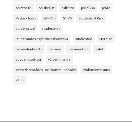
opintotuki
opiskelijat
palkinto
politiikka
pride
Psykisk hälsa
SAMOK
SHVS
Students at Risk
studentstad
studerande
Studerandes psykiska hälsovecka
studiestöd
Styrelse
terveydenhuolto
terveys
toimeentulo
valet
vuoden opettaja
välbefinnande
Välfärdsområdes- och kommunalvalet
yhdenvertaisuus
YTHS