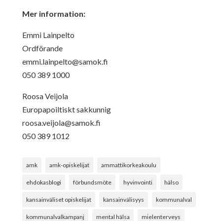
Mer information:
Emmi Lainpelto
Ordförande
emmi.lainpelto@samok.fi
050 389 1000
Roosa Veijola
Europapoiltiskt sakkunnig
roosa.veijola@samok.fi
050 389 1012
amk
amk-opiskelijat
ammattikorkeakoulu
ehdokasblogi
förbundsmöte
hyvinvointi
hälso
kansainväliset opiskelijat
kansainvälisyys
kommunalval
kommunalvalkampanj
mental hälsa
mielenterveys