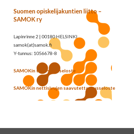
Suomen opiskelijakuntien liitto –
SAMOK ry
Lapinrinne 2 | 00180 HELSINKI
samok(at)samok.fi
Y-tunnus: 1056678-8
SAMOKin tietosuojaseloste
SAMOKin nettisivujen saavutettavuusseloste