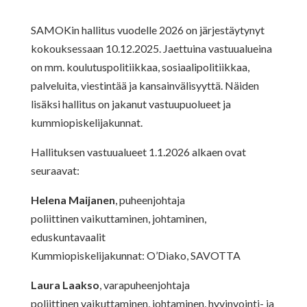
SAMOKin hallitus vuodelle 2026 on järjestäytynyt
kokouksessaan 10.12.2025. Jaettuina vastuualueina
on mm. koulutuspolitiikkaa, sosiaalipolitiikkaa,
palveluita, viestintää ja kansainvälisyyttä. Näiden
lisäksi hallitus on jakanut vastuupuolueet ja
kummiopiskelijakunnat.
Hallituksen vastuualueet 1.1.2026 alkaen ovat
seuraavat:
Helena Maijanen
, puheenjohtaja
poliittinen vaikuttaminen, johtaminen,
eduskuntavaalit
Kummiopiskelijakunnat: O’Diako, SAVOTTA
Laura Laakso
, varapuheenjohtaja
poliittinen vaikuttaminen, johtaminen, hyvinvointi- ja