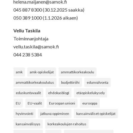
helena.maijanen@samok.fi
045 887 8300 (30.12.2025 saakka)
050 389 1000 (1.1.2026 alkaen)
Vellu Taskila
Toiminnanjohtaja
vellu.taskila@samok.fi
044 238 5384
amk
amk-opiskelijat
ammattikorkeakoulu
ammattikorkeakoulutus
budjettiriihi
edunvalvonta
eduskuntavaalit
ehdokasblogi
etäopiskelukysely
EU
EU-vaalit
Euroopan unioni
eurooppa
hyvinvointi
jatkuva oppiminen
kansainväliset opiskelijat
kansainvälisyys
korkeakoulujen rahoitus