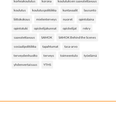
korkeakoulutus
korona
koulutuksen saavutettavuus
koulutus
koulutuspolitiikka
kuntavaalit
lausunto
liittokokous
mielenterveys
nuoret
opintolaina
opintotuki
opiskelijakunnat
opiskelijat
rekry
saavutettavuus
SAMOK
SAMOK Behind the Scenes
sosiaalipolitiikka
tapahtumat
tasa-arvo
terveydenhuolto
terveys
toimeentulo
työelämä
yhdenvertaisuus
YTHS