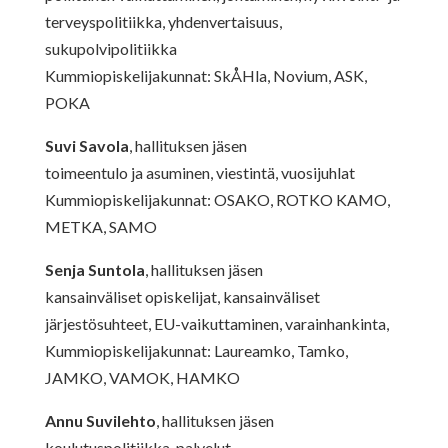
terveyspolitiikka, yhdenvertaisuus,
sukupolvipolitiikka
Kummiopiskelijakunnat: SkÅHla, Novium, ASK,
POKA
Suvi Savola
, hallituksen jäsen
toimeentulo ja asuminen, viestintä, vuosijuhlat
Kummiopiskelijakunnat: OSAKO, ROTKO KAMO,
METKA, SAMO
Senja Suntola
, hallituksen jäsen
kansainväliset opiskelijat, kansainväliset
järjestösuhteet, EU-vaikuttaminen, varainhankinta,
Kummiopiskelijakunnat: Laureamko, Tamko,
JAMKO, VAMOK, HAMKO
Annu Suvilehto
, hallituksen jäsen
koulutuspolitiikka, palvelut