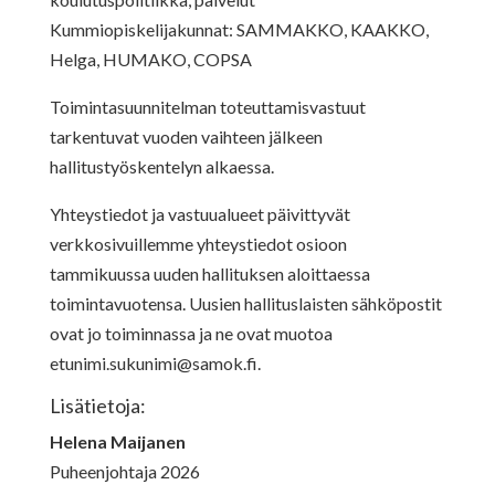
Kummiopiskelijakunnat: SAMMAKKO, KAAKKO,
Helga, HUMAKO, COPSA
Toimintasuunnitelman toteuttamisvastuut
tarkentuvat vuoden vaihteen jälkeen
hallitustyöskentelyn alkaessa.
Yhteystiedot ja vastuualueet päivittyvät
verkkosivuillemme yhteystiedot osioon
tammikuussa uuden hallituksen aloittaessa
toimintavuotensa. Uusien hallituslaisten sähköpostit
ovat jo toiminnassa ja ne ovat muotoa
etunimi.sukunimi@samok.fi
.
Lisätietoja:
Helena Maijanen
Puheenjohtaja 2026