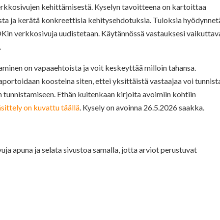
kosivujen kehittämisestä. Kyselyn tavoitteena on kartoittaa
sta ja kerätä konkreettisia kehitysehdotuksia. Tuloksia hyödynne
in verkkosivuja uudistetaan. Käytännössä vastauksesi vaikuttav
.
minen on vapaaehtoista ja voit keskeyttää milloin tahansa.
aportoidaan koosteina siten, ettei yksittäistä vastaajaa voi tunnist
n tunnistamiseen. Ethän kuitenkaan kirjoita avoimiin kohtiin
sittely on kuvattu täällä
. Kysely on avoinna 26.5.2026 saakka.
a apuna ja selata sivustoa samalla, jotta arviot perustuvat