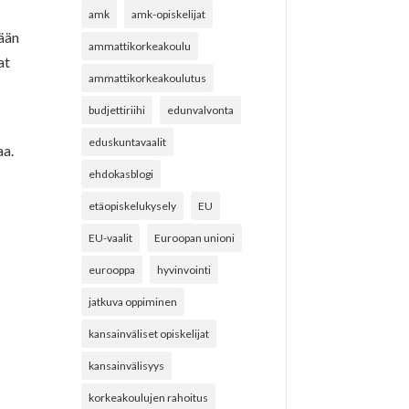
amk
amk-opiskelijat
tään
ammattikorkeakoulu
at
ammattikorkeakoulutus
budjettiriihi
edunvalvonta
eduskuntavaalit
aa.
ehdokasblogi
etäopiskelukysely
EU
EU-vaalit
Euroopan unioni
eurooppa
hyvinvointi
jatkuva oppiminen
kansainväliset opiskelijat
kansainvälisyys
korkeakoulujen rahoitus