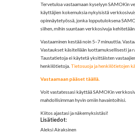
Tervetuloa vastaamaan kyselyyn SAMOKin verk
käyttäjien kokemuksia nykyisistä verkkosivui
opinnäytetyössä, jonka lopputuloksena SAMOK
siihen, mihin suuntaan verkkosivuja kehitetään
Vastaaminen kestää noin 5–7 minuuttia. Vastaa
Vastaukset käsitellään luottamuksellisesti ja r
Taustatietoja ei käytetä yksittäisten vastaajie
henkilötietoja.
Tietosuoja ja henkilötietojen kä
Vastaamaan pääset täällä.
Voit vastatessasi käyttää SAMOKin verkkosivuj
mahdollisimman hyvin omiin havaintoihisi.
Kiitos ajastasi ja näkemyksistäsi!
Lisätiedot:
Aleksi Airaksinen