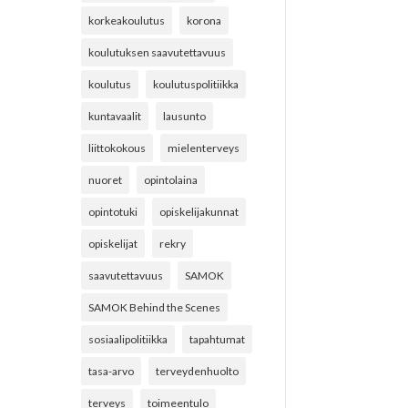
korkeakoulutus
korona
koulutuksen saavutettavuus
koulutus
koulutuspolitiikka
kuntavaalit
lausunto
liittokokous
mielenterveys
nuoret
opintolaina
opintotuki
opiskelijakunnat
opiskelijat
rekry
saavutettavuus
SAMOK
SAMOK Behind the Scenes
sosiaalipolitiikka
tapahtumat
tasa-arvo
terveydenhuolto
terveys
toimeentulo