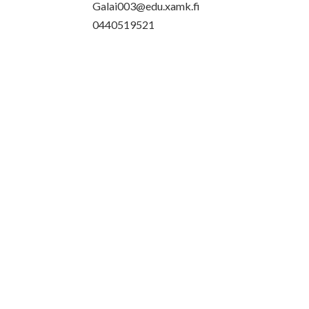
Galai003@edu.xamk.fi
0440519521