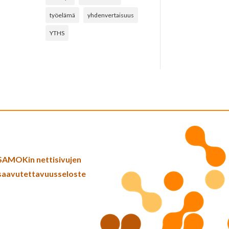
työelämä
yhdenvertaisuus
YTHS
SAMOKin nettisivujen
saavutettavuusseloste