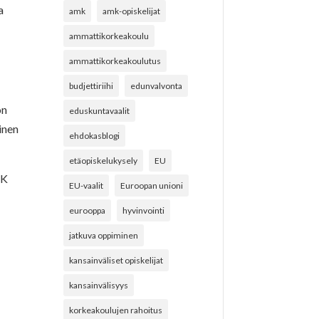
a
amk
amk-opiskelijat
ammattikorkeakoulu
ammattikorkeakoulutus
budjettiriihi
edunvalvonta
on
eduskuntavaalit
inen
ehdokasblogi
etäopiskelukysely
EU
OK
EU-vaalit
Euroopan unioni
eurooppa
hyvinvointi
jatkuva oppiminen
kansainväliset opiskelijat
kansainvälisyys
korkeakoulujen rahoitus