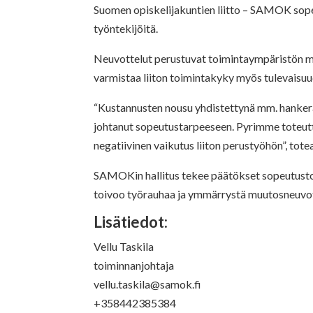
Suomen opiskelijakuntien liitto – SAMOK sope
työntekijöitä.
Neuvottelut perustuvat toimintaympäristön muu
varmistaa liiton toimintakyky myös tulevaisuu
“Kustannusten nousu yhdistettynä mm. hanker
johtanut sopeutustarpeeseen. Pyrimme toteutt
negatiivinen vaikutus liiton perustyöhön”, tote
SAMOKin hallitus tekee päätökset sopeutust
toivoo työrauhaa ja ymmärrystä muutosneuvotte
Lisätiedot:
Vellu Taskila
toiminnanjohtaja
vellu.taskila@samok.fi
+358442385384