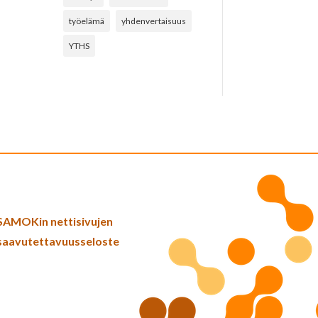
työelämä
yhdenvertaisuus
YTHS
SAMOKin nettisivujen
saavutettavuusseloste