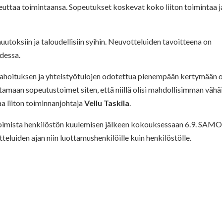
uttaa toimintaansa. Sopeutukset koskevat koko liiton toimintaa j
toksiin ja taloudellisiin syihin. Neuvotteluiden tavoitteena on
dessa.
ahoituksen ja yhteistyötulojen odotettua pienempään kertymään 
amaan sopeutustoimet siten, että niillä olisi mahdollisimman vähä
aa liiton toiminnanjohtaja
Vellu Taskila
.
oimista henkilöstön kuulemisen jälkeen kokouksessaan 6.9. SAM
luiden ajan niin luottamushenkilöille kuin henkilöstölle.