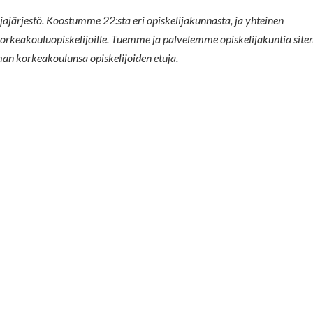
ajärjestö. Koostumme 22:sta eri opiskelijakunnasta, ja yhteinen
keakouluopiskelijoille. Tuemme ja palvelemme opiskelijakuntia siten
oman korkeakoulunsa opiskelijoiden etuja.