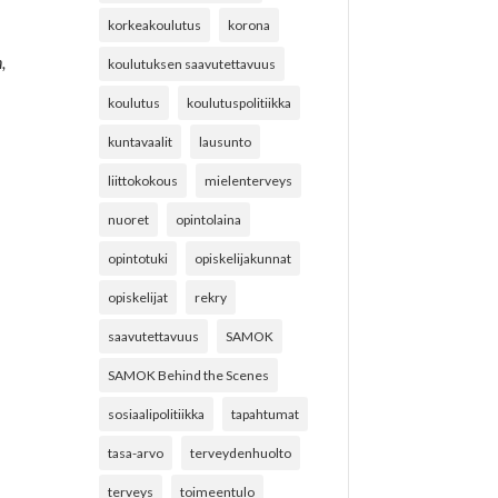
korkeakoulutus
korona
,
koulutuksen saavutettavuus
koulutus
koulutuspolitiikka
kuntavaalit
lausunto
liittokokous
mielenterveys
nuoret
opintolaina
opintotuki
opiskelijakunnat
opiskelijat
rekry
saavutettavuus
SAMOK
SAMOK Behind the Scenes
sosiaalipolitiikka
tapahtumat
tasa-arvo
terveydenhuolto
terveys
toimeentulo