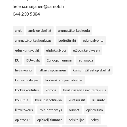
helena.maijanen@samok.fi
044 238 5384
amk
amk-opiskelijat
ammattikorkeakoulu
ammattikorkeakoulutus
budjettiriihi
edunvalvonta
eduskuntavaalit
ehdokasblogi
etäopiskelukysely
EU
EU-vaalit
Euroopan unioni
eurooppa
hyvinvointi
jatkuva oppiminen
kansainväliset opiskelijat
kansainvälisyys
korkeakoulujen rahoitus
korkeakoulutus
korona
koulutuksen saavutettavuus
koulutus
koulutuspolitiikka
kuntavaalit
lausunto
liittokokous
mielenterveys
nuoret
opintolaina
opintotuki
opiskelijakunnat
opiskelijat
rekry