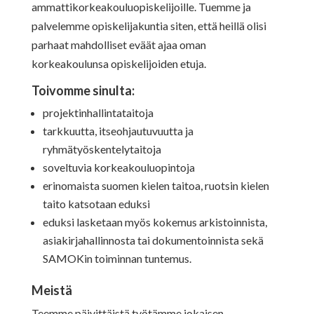
ammattikorkeakouluopiskelijoille. Tuemme ja
palvelemme opiskelijakuntia siten, että heillä olisi
parhaat mahdolliset eväät ajaa oman
korkeakoulunsa opiskelijoiden etuja.
Toivomme sinulta:
projektinhallintataitoja
tarkkuutta, itseohjautuvuutta ja
ryhmätyöskentelytaitoja
soveltuvia korkeakouluopintoja
erinomaista suomen kielen taitoa, ruotsin kielen
taito katsotaan eduksi
eduksi lasketaan myös kokemus arkistoinnista,
asiakirjahallinnosta tai dokumentoinnista sekä
SAMOKin toiminnan tuntemus.
Meistä
Teemme päivittäistä työtämme jokaisen