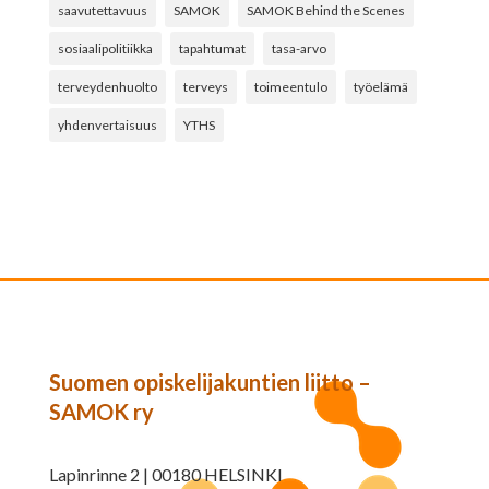
saavutettavuus
SAMOK
SAMOK Behind the Scenes
sosiaalipolitiikka
tapahtumat
tasa-arvo
terveydenhuolto
terveys
toimeentulo
työelämä
yhdenvertaisuus
YTHS
Suomen opiskelijakuntien liitto –
SAMOK ry
Lapinrinne 2 | 00180 HELSINKI