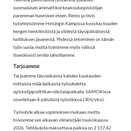
suomalaisen ammattikorkeakouluopiskelijan
paremman huomisen eteen. Rento ja tiivis
työyhteisömme Helsingin Kampissa koostuu kuuden
hengen henkilöstöstä ja viidestä täysipäiväisestä
hallituksen jäsenestä. Yhdessä tekeminen on tämän
työn suola, mutta toimimme myös välissä
itsenäisesti omilla tahoillamme.
Tarjoamme
Tarjoamme täysiaikaista kahden kuukauden
mittaista määräaikaista työsuhdetta
opiskelijapolitiikan näköalapaikalla. SAMOKissa
sovelletaan 4-päiväistä työviikkoa (30 h/vko).
Työsuhde alkaa sopimuksen mukaan, mutta
toivomme sen alkavan viimeistään toukokuussa
2026. Tehtävästä maksettava palkka on 2 117,42