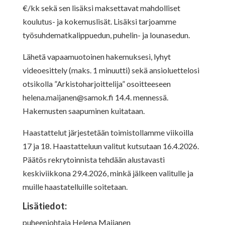
€/kk sekä sen lisäksi maksettavat mahdolliset
koulutus- ja kokemuslisät. Lisäksi tarjoamme
työsuhdematkalippuedun, puhelin- ja lounasedun.
Lähetä vapaamuotoinen hakemuksesi, lyhyt
videoesittely (maks. 1 minuutti) sekä ansioluettelosi
otsikolla ”Arkistoharjoittelija” osoitteeseen
helena.maijanen@samok.fi
14.4. mennessä.
Hakemusten saapuminen kuitataan.
Haastattelut järjestetään toimistollamme viikoilla
17 ja 18. Haastatteluun valitut kutsutaan 16.4.2026.
Päätös rekrytoinnista tehdään alustavasti
keskiviikkona 29.4.2026, minkä jälkeen valitulle ja
muille haastatelluille soitetaan.
Lisätiedot:
puheenjohtaja Helena Maijanen