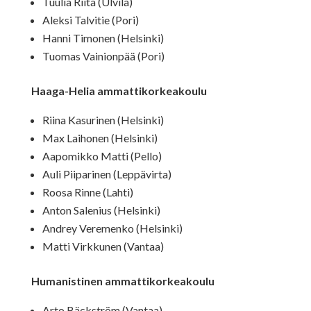
Tuulia Riita (Ulvila)
Aleksi Talvitie (Pori)
Hanni Timonen (Helsinki)
Tuomas Vainionpää (Pori)
Haaga-Helia ammattikorkeakoulu
Riina Kasurinen (Helsinki)
Max Laihonen (Helsinki)
Aapomikko Matti (Pello)
Auli Piiparinen (Leppävirta)
Roosa Rinne (Lahti)
Anton Salenius (Helsinki)
Andrey Veremenko (Helsinki)
Matti Virkkunen (Vantaa)
Humanistinen ammattikorkeakoulu
Arto Bäckström (Vantaa)