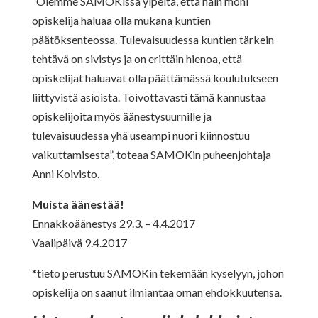
“Olemme SAMOKissa ylpeitä, että näin moni
opiskelija haluaa olla mukana kuntien
päätöksenteossa. Tulevaisuudessa kuntien tärkein
tehtävä on sivistys ja on erittäin hienoa, että
opiskelijat haluavat olla päättämässä koulutukseen
liittyvistä asioista. Toivottavasti tämä kannustaa
opiskelijoita myös äänestysuurnille ja
tulevaisuudessa yhä useampi nuori kiinnostuu
vaikuttamisesta”, toteaa SAMOKin puheenjohtaja
Anni Koivisto.
Muista äänestää!
Ennakkoäänestys 29.3. – 4.4.2017
Vaalipäivä 9.4.2017
*tieto perustuu SAMOKin tekemään kyselyyn, johon
opiskelija on saanut ilmiantaa oman ehdokkuutensa.