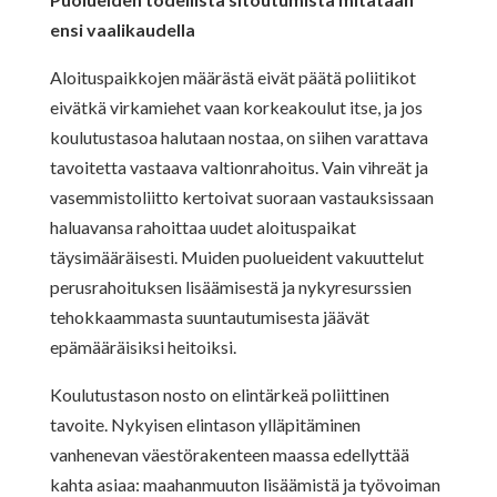
ensi vaalikaudella
Aloituspaikkojen määrästä eivät päätä poliitikot
eivätkä virkamiehet vaan korkeakoulut itse, ja jos
koulutustasoa halutaan nostaa, on siihen varattava
tavoitetta vastaava valtionrahoitus. Vain vihreät ja
vasemmistoliitto kertoivat suoraan vastauksissaan
haluavansa rahoittaa uudet aloituspaikat
täysimääräisesti. Muiden puolueident vakuuttelut
perusrahoituksen lisäämisestä ja nykyresurssien
tehokkaammasta suuntautumisesta jäävät
epämääräisiksi heitoiksi.
Koulutustason nosto on elintärkeä poliittinen
tavoite. Nykyisen elintason ylläpitäminen
vanhenevan väestörakenteen maassa edellyttää
kahta asiaa: maahanmuuton lisäämistä ja työvoiman