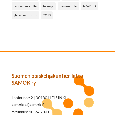
terveydenhuolto
terveys
toimeentulo
työelämä
yhdenvertaisuus
YTHS
Suomen opiskelijakuntien liitto –
SAMOK ry
Lapinrinne 2 | 00180 HELSINKI
samok(at)samok.fi
Y-tunnus: 1056678-8