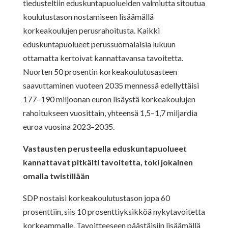
tiedusteltiin eduskuntapuolueiden valmiutta sitoutua
koulutustason nostamiseen lisäämällä
korkeakoulujen perusrahoitusta. Kaikki
eduskuntapuolueet perussuomalaisia lukuun
ottamatta kertoivat kannattavansa tavoitetta.
Nuorten 50 prosentin korkeakoulutusasteen
saavuttaminen vuoteen 2035 mennessä edellyttäisi
177–190 miljoonan euron lisäystä korkeakoulujen
rahoitukseen vuosittain, yhteensä 1,5–1,7 miljardia
euroa vuosina 2023–2035.
Vastausten perusteella eduskuntapuolueet
kannattavat pitkälti tavoitetta, toki jokainen
omalla twistillään
SDP nostaisi korkeakoulutustason jopa 60
prosenttiin, siis 10 prosenttiyksikköä nykytavoitetta
korkeammalle. Tavoitteeseen päästäisiin lisäämällä