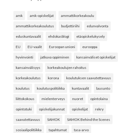
amk
amk-opiskelijat
ammattikorkeakoulu
ammattikorkeakoulutus
budjettiriihi
edunvalvonta
eduskuntavaalit
ehdokasblogi
etäopiskelukysely
EU
EU-vaalit
Euroopan unioni
eurooppa
hyvinvointi
jatkuva oppiminen
kansainväliset opiskelijat
kansainvälisyys
korkeakoulujen rahoitus
korkeakoulutus
korona
koulutuksen saavutettavuus
koulutus
koulutuspolitiikka
kuntavaalit
lausunto
liittokokous
mielenterveys
nuoret
opintolaina
opintotuki
opiskelijakunnat
opiskelijat
rekry
saavutettavuus
SAMOK
SAMOK Behind the Scenes
sosiaalipolitiikka
tapahtumat
tasa-arvo