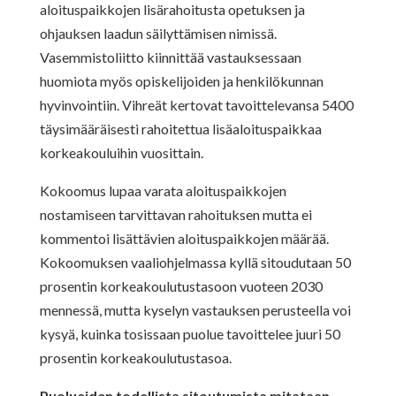
aloituspaikkojen lisärahoitusta opetuksen ja
ohjauksen laadun säilyttämisen nimissä.
Vasemmistoliitto kiinnittää vastauksessaan
huomiota myös opiskelijoiden ja henkilökunnan
hyvinvointiin. Vihreät kertovat tavoittelevansa 5400
täysimääräisesti rahoitettua lisäaloituspaikkaa
korkeakouluihin vuosittain.
Kokoomus lupaa varata aloituspaikkojen
nostamiseen tarvittavan rahoituksen mutta ei
kommentoi lisättävien aloituspaikkojen määrää.
Kokoomuksen vaaliohjelmassa kyllä sitoudutaan 50
prosentin korkeakoulutustasoon vuoteen 2030
mennessä, mutta kyselyn vastauksen perusteella voi
kysyä, kuinka tosissaan puolue tavoittelee juuri 50
prosentin korkeakoulutustasoa.
Puolueiden todellista sitoutumista mitataan