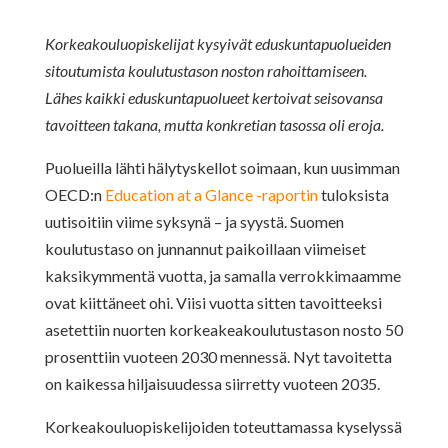
Korkeakouluopiskelijat kysyivät eduskuntapuolueiden
sitoutumista koulutustason noston rahoittamiseen.
Lähes kaikki eduskuntapuolueet kertoivat seisovansa
tavoitteen takana, mutta konkretian tasossa oli eroja.
Puolueilla lähti hälytyskellot soimaan, kun uusimman
OECD:n
Education at a Glance -raportin
tuloksista
uutisoitiin viime syksynä – ja syystä. Suomen
koulutustaso on junnannut paikoillaan viimeiset
kaksikymmentä vuotta, ja samalla verrokkimaamme
ovat kiittäneet ohi. Viisi vuotta sitten tavoitteeksi
asetettiin nuorten korkeakeakoulutustason nosto 50
prosenttiin vuoteen 2030 mennessä. Nyt tavoitetta
on kaikessa hiljaisuudessa siirretty vuoteen 2035.
Korkeakouluopiskelijoiden toteuttamassa kyselyssä