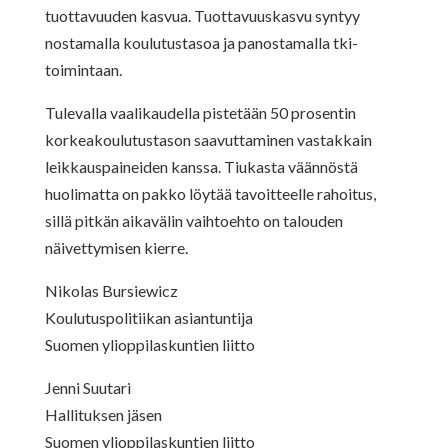
tuottavuuden kasvua. Tuottavuuskasvu syntyy
nostamalla koulutustasoa ja panostamalla tki-
toimintaan.
Tulevalla vaalikaudella pistetään 50 prosentin
korkeakoulutustason saavuttaminen vastakkain
leikkauspaineiden kanssa. Tiukasta väännöstä
huolimatta on pakko löytää tavoitteelle rahoitus,
sillä pitkän aikavälin vaihtoehto on talouden
näivettymisen kierre.
Nikolas Bursiewicz
Koulutuspolitiikan asiantuntija
Suomen ylioppilaskuntien liitto
Jenni Suutari
Hallituksen jäsen
Suomen ylioppilaskuntien liitto