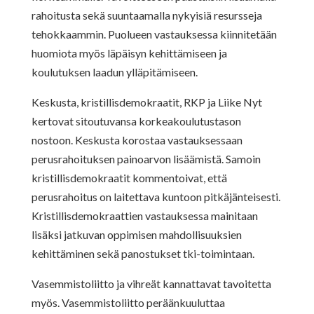
rahoitusta sekä suuntaamalla nykyisiä resursseja
tehokkaammin. Puolueen vastauksessa kiinnitetään
huomiota myös läpäisyn kehittämiseen ja
koulutuksen laadun ylläpitämiseen.
Keskusta, kristillisdemokraatit, RKP ja Liike Nyt
kertovat sitoutuvansa korkeakoulutustason
nostoon. Keskusta korostaa vastauksessaan
perusrahoituksen painoarvon lisäämistä. Samoin
kristillisdemokraatit kommentoivat, että
perusrahoitus on laitettava kuntoon pitkäjänteisesti.
Kristillisdemokraattien vastauksessa mainitaan
lisäksi jatkuvan oppimisen mahdollisuuksien
kehittäminen sekä panostukset tki-toimintaan.
Vasemmistoliitto ja vihreät kannattavat tavoitetta
myös. Vasemmistoliitto peräänkuuluttaa