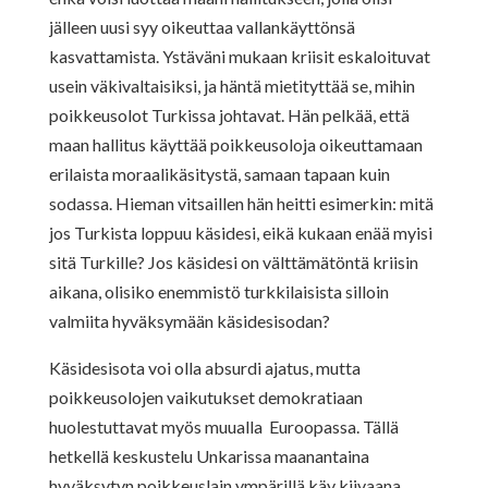
jälleen uusi syy oikeuttaa vallankäyttönsä
kasvattamista. Ystäväni mukaan kriisit eskaloituvat
usein väkivaltaisiksi, ja häntä mietityttää se, mihin
poikkeusolot Turkissa johtavat. Hän pelkää, että
maan hallitus käyttää poikkeusoloja oikeuttamaan
erilaista moraalikäsitystä, samaan tapaan kuin
sodassa. Hieman vitsaillen hän heitti esimerkin: mitä
jos Turkista loppuu käsidesi, eikä kukaan enää myisi
sitä Turkille? Jos käsidesi on välttämätöntä kriisin
aikana, olisiko enemmistö turkkilaisista silloin
valmiita hyväksymään käsidesisodan?
Käsidesisota voi olla absurdi ajatus, mutta
poikkeusolojen vaikutukset demokratiaan
huolestuttavat myös muualla Euroopassa. Tällä
hetkellä keskustelu Unkarissa maanantaina
hyväksytyn poikkeuslain ympärillä käy kiivaana.