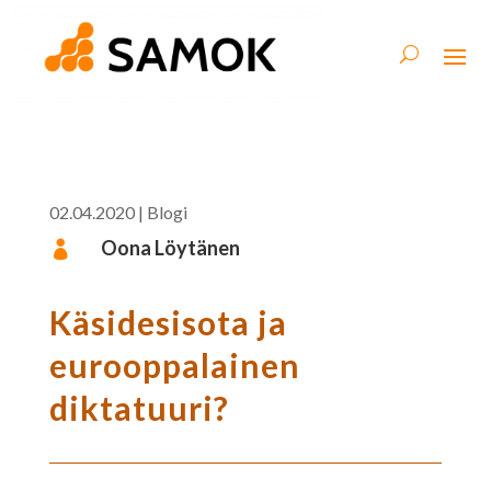
02.04.2020
|
Blogi
Oona Löytänen

Käsidesisota ja
eurooppalainen
diktatuuri?