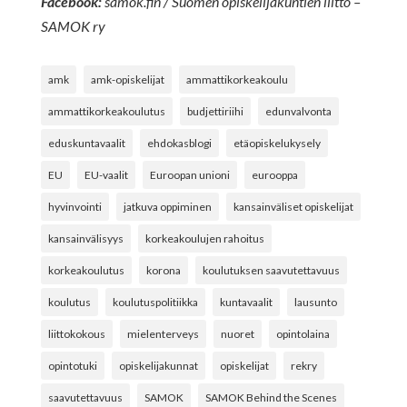
Facebook:
samok.fin / Suomen opiskelijakuntien liitto –
SAMOK ry
amk
amk-opiskelijat
ammattikorkeakoulu
ammattikorkeakoulutus
budjettiriihi
edunvalvonta
eduskuntavaalit
ehdokasblogi
etäopiskelukysely
EU
EU-vaalit
Euroopan unioni
eurooppa
hyvinvointi
jatkuva oppiminen
kansainväliset opiskelijat
kansainvälisyys
korkeakoulujen rahoitus
korkeakoulutus
korona
koulutuksen saavutettavuus
koulutus
koulutuspolitiikka
kuntavaalit
lausunto
liittokokous
mielenterveys
nuoret
opintolaina
opintotuki
opiskelijakunnat
opiskelijat
rekry
saavutettavuus
SAMOK
SAMOK Behind the Scenes