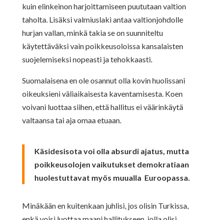
kuin elinkeinon harjoittamiseen puututaan valtion
taholta. Lisäksi valmiuslaki antaa valtionjohdolle
hurjan vallan, minkä takia se on suunniteltu
käytettäväksi vain poikkeusoloissa kansalaisten
suojelemiseksi nopeasti ja tehokkaasti.
Suomalaisena en ole osannut olla kovin huolissani
oikeuksieni väliaikaisesta kaventamisesta. Koen
voivani luottaa siihen, että hallitus ei väärinkäytä
valtaansa tai aja omaa etuaan.
Käsidesisota voi olla absurdi ajatus, mutta
poikkeusolojen vaikutukset demokratiaan
huolestuttavat myös muualla Euroopassa.
Minäkään en kuitenkaan juhlisi, jos olisin Turkissa,
enkä voisi luottaa maani hallitukseen, jolla olisi