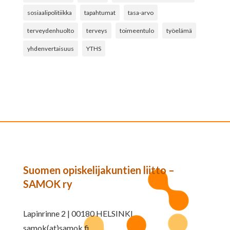
sosiaalipolitiikka
tapahtumat
tasa-arvo
terveydenhuolto
terveys
toimeentulo
työelämä
yhdenvertaisuus
YTHS
Suomen opiskelijakuntien liitto –
SAMOK ry
Lapinrinne 2 | 00180 HELSINKI
samok(at)samok.fi