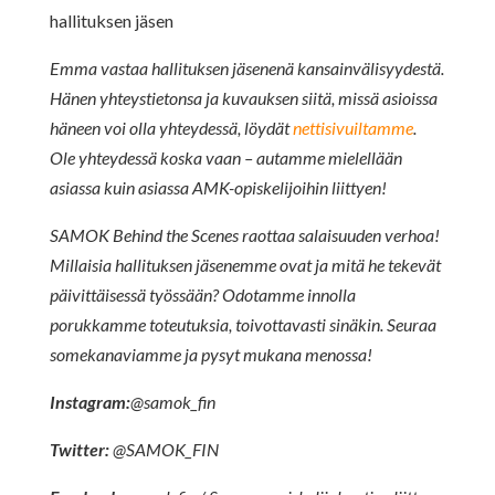
hallituksen jäsen
Emma vastaa hallituksen jäsenenä kansainvälisyydestä.
Hänen yhteystietonsa ja kuvauksen siitä, missä asioissa
häneen voi olla yhteydessä, löydät
nettisivuiltamme
.
Ole yhteydessä koska vaan – autamme mielellään
asiassa kuin asiassa AMK-opiskelijoihin liittyen!
SAMOK Behind the Scenes raottaa salaisuuden verhoa!
Millaisia hallituksen jäsenemme ovat ja mitä he tekevät
päivittäisessä työssään? Odotamme innolla
porukkamme toteutuksia, toivottavasti sinäkin. Seuraa
somekanaviamme ja pysyt mukana menossa!
Instagram:
@samok_fin
Twitter:
@SAMOK_FIN