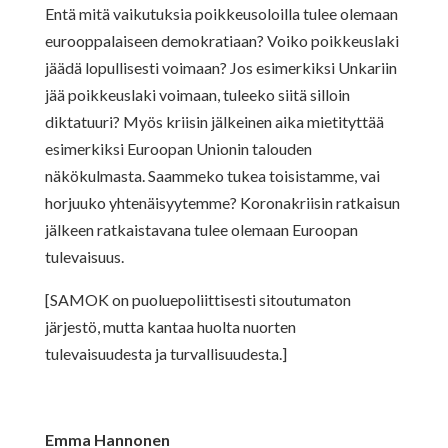
Entä mitä vaikutuksia poikkeusoloilla tulee olemaan
eurooppalaiseen demokratiaan? Voiko poikkeuslaki
jäädä lopullisesti voimaan? Jos esimerkiksi Unkariin
jää poikkeuslaki voimaan, tuleeko siitä silloin
diktatuuri? Myös kriisin jälkeinen aika mietityttää
esimerkiksi Euroopan Unionin talouden
näkökulmasta. Saammeko tukea toisistamme, vai
horjuuko yhtenäisyytemme? Koronakriisin ratkaisun
jälkeen ratkaistavana tulee olemaan Euroopan
tulevaisuus.
[SAMOK on puoluepoliittisesti sitoutumaton
järjestö, mutta kantaa huolta nuorten
tulevaisuudesta ja turvallisuudesta.]
Emma Hannonen