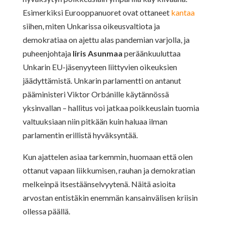
Esimerkiksi Eurooppanuoret ovat ottaneet
kantaa
siihen, miten Unkarissa oikeusvaltiota ja
demokratiaa on ajettu alas pandemian varjolla, ja
puheenjohtaja
Iiris Asunmaa
peräänkuuluttaa
Unkarin EU-jäsenyyteen liittyvien oikeuksien
jäädyttämistä. Unkarin parlamentti on antanut
pääministeri Viktor Orbánille käytännössä
yksinvallan – hallitus voi jatkaa poikkeuslain tuomia
valtuuksiaan niin pitkään kuin haluaa ilman
parlamentin erillistä hyväksyntää.
Kun ajattelen asiaa tarkemmin, huomaan että olen
ottanut vapaan liikkumisen, rauhan ja demokratian
melkeinpä itsestäänselvyytenä. Näitä asioita
arvostan entistäkin enemmän kansainvälisen kriisin
ollessa päällä.