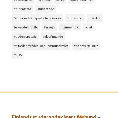
studentstad
studerande
Studerandes psykiska hälsovecka
studiestöd
Styrelse
terveydenhuolto
terveys
toimeentulo
valet
vuoden opettaja
välbefinnande
Välfärdsområdes- och kommunalvalet
yhdenvertaisuus
YTHS
Finlands studerandekårers förbund –