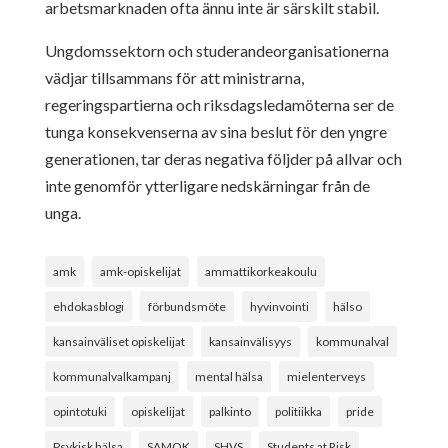
arbetsmarknaden ofta ännu inte är särskilt stabil.
Ungdomssektorn och studerandeorganisationerna
vädjar tillsammans för att ministrarna,
regeringspartierna och riksdagsledamöterna ser de
tunga konsekvenserna av sina beslut för den yngre
generationen, tar deras negativa följder på allvar och
inte genomför ytterligare nedskärningar från de
unga.
amk
amk-opiskelijat
ammattikorkeakoulu
ehdokasblogi
förbundsmöte
hyvinvointi
hälso
kansainväliset opiskelijat
kansainvälisyys
kommunalval
kommunalvalkampanj
mental hälsa
mielenterveys
opintotuki
opiskelijat
palkinto
politiikka
pride
Psykisk hälsa
SAMOK
SHVS
Students at Risk