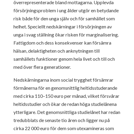
överrepresenterade bland mottagarna. Upplevda
försörjningsproblem i ung ålder utgör en betydande
risk både för den unga själv och för samhället som
helhet. Speciellt nedskärningar i försörjningen av
unga i svag ställning ökar risken för marginalisering.
Fattigdom och dess konsekvenser kan försämra
hälsan, delaktigheten och anknytningen till
samhällets funktioner genom hela livet och till och
med över flera generationer.
Nedskärningarna inom social trygghet försämrar
förmånerna för en genomsnittlig heltidsstuderande
med cirka 110–150 euro per månad, vilket försvårar
heltidsstudier och ökar de redan höga studielånena
ytterligare. Det genomsnittliga studielånet har redan
tredubblats de senaste tio åren och ligger nu på
cirka 22 000 euro för dem som utexamineras som