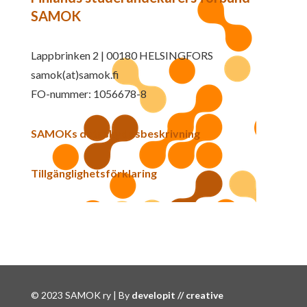
SAMOK
Lappbrinken 2 | 00180 HELSINGFORS
samok(at)samok.fi
FO-nummer: 1056678-8
SAMOKs dataskyddsbeskrivning
Tillgänglighetsförklaring
© 2023 SAMOK ry | By
developit // creative