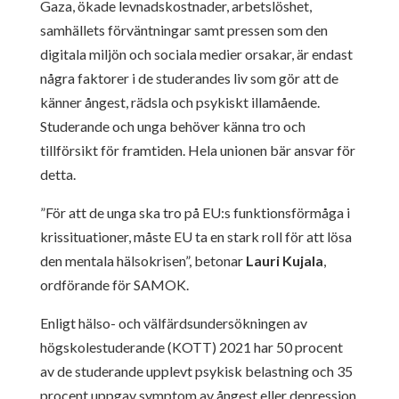
Gaza, ökade levnadskostnader, arbetslöshet,
samhällets förväntningar samt pressen som den
digitala miljön och sociala medier orsakar, är endast
några faktorer i de studerandes liv som gör att de
känner ångest, rädsla och psykiskt illamående.
Studerande och unga behöver känna tro och
tillförsikt för framtiden. Hela unionen bär ansvar för
detta.
”För att de unga ska tro på EU:s funktionsförmåga i
krissituationer, måste EU ta en stark roll för att lösa
den mentala hälsokrisen”, betonar
Lauri Kujala
,
ordförande för SAMOK.
Enligt hälso- och välfärdsundersökningen av
högskolestuderande (KOTT) 2021 har 50 procent
av de studerande upplevt psykisk belastning och 35
procent uppgav symptom av ångest eller depression.