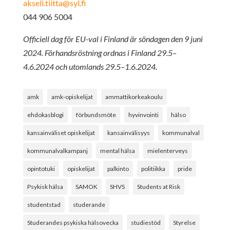
akseli.tiitta@syl.fi
044 906 5004
Officiell dag för EU-val i Finland är söndagen den 9 juni
2024. Förhandsröstning ordnas i Finland 29.5–
4.6.2024 och utomlands 29.5–1.6.2024.
amk
amk-opiskelijat
ammattikorkeakoulu
ehdokasblogi
förbundsmöte
hyvinvointi
hälso
kansainväliset opiskelijat
kansainvälisyys
kommunalval
kommunalvalkampanj
mental hälsa
mielenterveys
opintotuki
opiskelijat
palkinto
politiikka
pride
Psykisk hälsa
SAMOK
SHVS
Students at Risk
studentstad
studerande
Studerandes psykiska hälsovecka
studiestöd
Styrelse