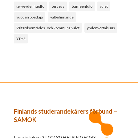
terveydenhuolto
terveys
toimeentulo
valet
vuoden opettaja
välbefinnande
Välfärdsområdes- och kommunalvalet
yhdenvertaisuus
YTHS
Finlands studerandekårers förbund –
SAMOK
Lappbrinken 2 | 00180 HELSINGFORS