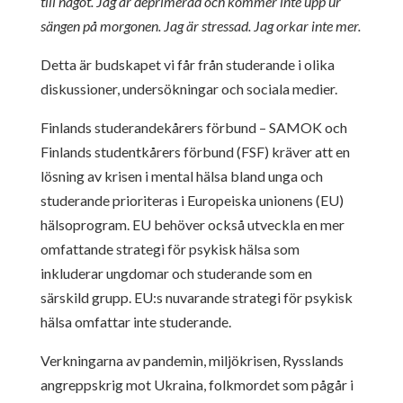
till något. Jag är deprimerad och kommer inte upp ur
sängen på morgonen. Jag är stressad. Jag orkar inte mer.
Detta är budskapet vi får från studerande i olika
diskussioner, undersökningar och sociala medier.
Finlands studerandekårers förbund – SAMOK och
Finlands studentkårers förbund (FSF) kräver att en
lösning av krisen i mental hälsa bland unga och
studerande prioriteras i Europeiska unionens (EU)
hälsoprogram. EU behöver också utveckla en mer
omfattande strategi för psykisk hälsa som
inkluderar ungdomar och studerande som en
särskild grupp. EU:s nuvarande strategi för psykisk
hälsa omfattar inte studerande.
Verkningarna av pandemin, miljökrisen, Rysslands
angreppskrig mot Ukraina, folkmordet som pågår i