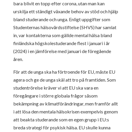
bara blivit en topp efter corona, utan man kan
urskilja ett ständigt växande behov av stöd och hjälp
bland studerande och unga. Enligt uppgifter som
Studenternas hälsovårdsstiftelse (SHVS) har samlat
in, var kontakterna som gällde mental hälsa bland
finländska högskolestuderande flest i januari i år
(2024) i en jämförelse med januari de föregående
åren.
För att de unga ska ha förtroende för EU, måste EU
agera och ge de unga skäl att tro på framtiden. Som
studentrörelse kräver vi att EU ska vara en
föregångare i större globala frågor såsom
bekämpning av klimatförändringar, men framför allt
i att lösa den mentala hälsokrisen exempelvis genom
att beakta studerande som en egen grupp i EU:s
breda strategi för psykisk hälsa. EU skulle kunna