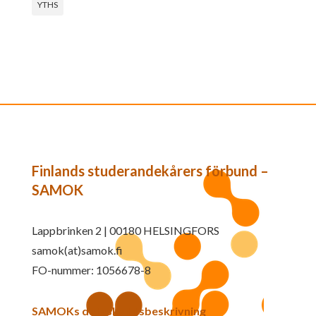
YTHS
Finlands studerandekårers förbund –
SAMOK
Lappbrinken 2 | 00180 HELSINGFORS
samok(at)samok.fi
FO-nummer: 1056678-8
SAMOKs dataskyddsbeskrivning