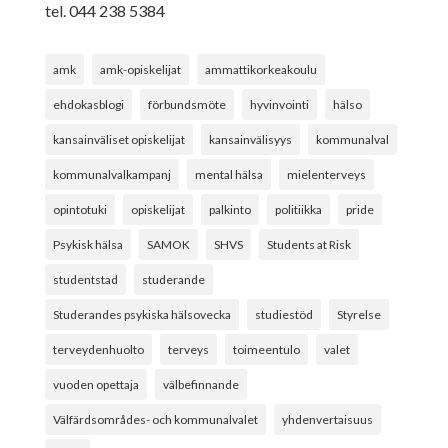
tel. 044 238 5384
amk
amk-opiskelijat
ammattikorkeakoulu
ehdokasblogi
förbundsmöte
hyvinvointi
hälso
kansainväliset opiskelijat
kansainvälisyys
kommunalval
kommunalvalkampanj
mental hälsa
mielenterveys
opintotuki
opiskelijat
palkinto
politiikka
pride
Psykisk hälsa
SAMOK
SHVS
Students at Risk
studentstad
studerande
Studerandes psykiska hälsovecka
studiestöd
Styrelse
terveydenhuolto
terveys
toimeentulo
valet
vuoden opettaja
välbefinnande
Välfärdsområdes- och kommunalvalet
yhdenvertaisuus