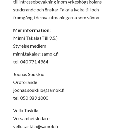
till intressebevakning inom yrkeshögskolans
studerande och önskar Takala lycka till och
framgång i de nya utmaningarna som väntar.
Mer information:
Minni Takala (Till 9.5.)
Styrelse medlem
minni.takala@samok.fi
tel. 040 771 4964
Joonas Soukkio
Ordförande
joonas.soukkio@samok.fi
tel. 050 389 1000
Vellu Taskila
Versamhetsledare
vellu.taskila@samok.fi