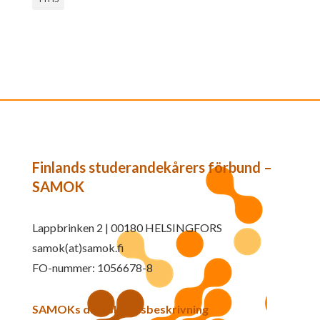
Finlands studerandekårers förbund –
SAMOK
Lappbrinken 2 | 00180 HELSINGFORS
samok(at)samok.fi
FO-nummer: 1056678-8
SAMOKs dataskyddsbeskrivning