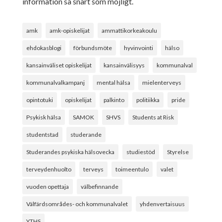
information så snart som möjligt.
amk
amk-opiskelijat
ammattikorkeakoulu
ehdokasblogi
förbundsmöte
hyvinvointi
hälso
kansainväliset opiskelijat
kansainvälisyys
kommunalval
kommunalvalkampanj
mental hälsa
mielenterveys
opintotuki
opiskelijat
palkinto
politiikka
pride
Psykisk hälsa
SAMOK
SHVS
Students at Risk
studentstad
studerande
Studerandes psykiska hälsovecka
studiestöd
Styrelse
terveydenhuolto
terveys
toimeentulo
valet
vuoden opettaja
välbefinnande
Välfärdsområdes- och kommunalvalet
yhdenvertaisuus
YTHS