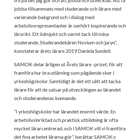
tro på det jag gör och att jobba och utvecklas. Att få
jobba tillsammans med studerande och lärare med
varierande bakgrund och i dialog med
arbetslivsrepresentanter är oerhört inspirerande och
lärorikt. Ett ödmjukt och varmt tack till mina
studerande, Studerandekåren Novium och juryn”,
konstaterar årets lärare 2019 Daniela Sundell.
SAMOK delar årligen ut Årets lärare -priset, för att
framföra hur bra utlärning som pågående sker i
yrkeshögskolor. Samtidigt är det ett sätt att tacka
lärare för att de satsar på utvecklingen av lärandet
och studerandenas kunnande.
”I yrkeshögskolor har lärandet enormt värde. En
arbetslivsinriktad och praktisk utbildning är ofta
mycket lärarcentrerad, och i SAMOK vill vi framföra
det fina arbetet lärarna gör”, berättar SAMOK:s