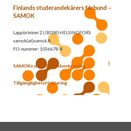
Finlands studerandekårers förbund –
SAMOK
Lappbrinken 2 | 00180 HELSINGFORS
samok(at)samok.fi
FO-nummer: 1056678-8
SAMOKs dataskyddsbeskrivning
Tillgänglighetsförklaring