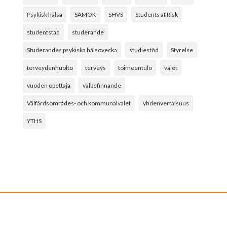
Psykisk hälsa
SAMOK
SHVS
Students at Risk
studentstad
studerande
Studerandes psykiska hälsovecka
studiestöd
Styrelse
terveydenhuolto
terveys
toimeentulo
valet
vuoden opettaja
välbefinnande
Välfärdsområdes- och kommunalvalet
yhdenvertaisuus
YTHS