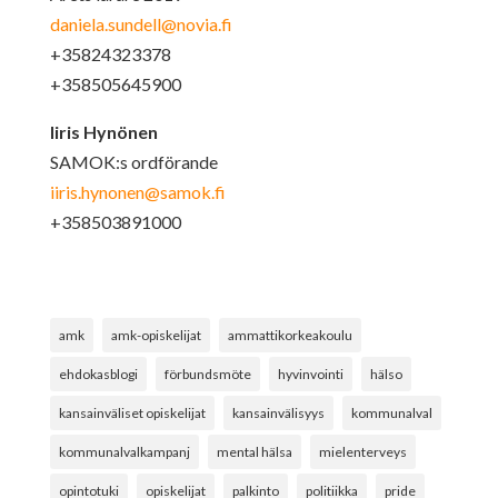
daniela.sundell@novia.fi
+35824323378
+358505645900
Iiris Hynönen
SAMOK:s ordförande
iiris.hynonen@samok.fi
+358503891000
amk
amk-opiskelijat
ammattikorkeakoulu
ehdokasblogi
förbundsmöte
hyvinvointi
hälso
kansainväliset opiskelijat
kansainvälisyys
kommunalval
kommunalvalkampanj
mental hälsa
mielenterveys
opintotuki
opiskelijat
palkinto
politiikka
pride