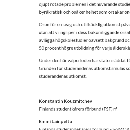
djupt rotade problemen i det nuvarande studi
byråkratisk och osäker helhet som orsakar on
Oron för en svag och otillräcklig utkomst påve
utan att vi ingriper i dess bakomliggande ors
avlägga högskolestudier oavsett bakgrund och 
50 procent högre utbildning för varje ålderskl
Under den här valperioden har staten räddat f
Grunden för studerandenas utkomst smulas sönd
studerandenas utkomst.
Konstantin Kouzmitchev
Finlands studentkårers förbund (FSF) rf
Emmi Lainpelto
Finlands studerandekårers förbund – SAMOK