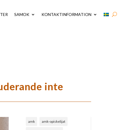
STER
SAMOK
KONTAKTINFORMATION
tuderande inte
amk
amk-opiskelijat