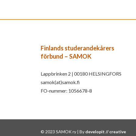
Finlands studerandekårers
förbund – SAMOK
Lappbrinken 2 | 00180 HELSINGFORS
samok(at)samok.fi
FO-nummer: 1056678-8
© 2023 SAMOK ry | By
developit // creative