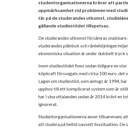
studentorganisationerna kräver att partie
uppmärksamhet vid problemen med studie
tär på de studerandes utkomst, studielåne
gällande studiestödet tillspetsas.
De studerandes utkomst försämras snabbare än
studerandes plånbok och räntehöjningen höjer 
ekonomiska situation är under dubbelt tryck oc
Inom studiestödet finns sedan tidigare en sto
köpkraft försvagats med cirka 100 euro, det 
Lagen om studiestöd, som antogs år 1994, har
upphov till ett komplicerat system som är otil
har i sina uttalanden sedan år 2014 krävt en t
ignorerat.
Studentorganisationerna anser tillsammans att
att studera på heltid oavsett livssituation. D