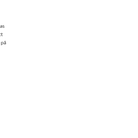
sas
tt
 på