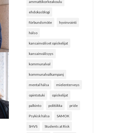
ammattikorkeakoulu
ehdokasblogi
förbundsmöte
hyvinvointi
hälso
kansainväliset opiskelijat
kansainvälisyys
kommunalval
kommunalvalkampanj
mental hälsa
mielenterveys
opintotuki
opiskelijat
palkinto
politiikka
pride
Psykisk hälsa
SAMOK
SHVS
Students at Risk