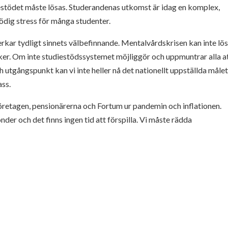
estödet måste lösas. Studerandenas utkomst är idag en komplex,
ödig stress för många studenter.
rkar tydligt sinnets välbefinnande. Mentalvårdskrisen kan inte lö
aker. Om inte studiestödssystemet möjliggör och uppmuntrar alla a
utgångspunkt kan vi inte heller nå det nationellt uppställda målet
ass.
öretagen, pensionärerna och Fortum ur pandemin och inflationen.
er och det finns ingen tid att förspilla. Vi måste rädda