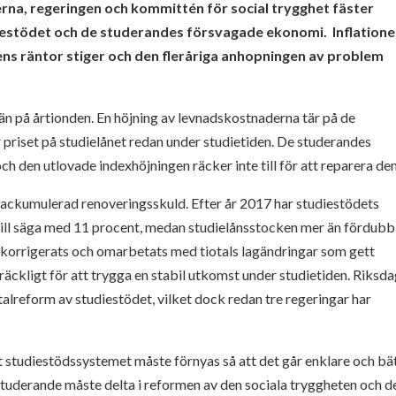
rna, regeringen och kommittén för social trygghet fäster
stödet och de studerandes försvagade ekonomi. Inflation
ns räntor stiger och den fleråriga anhopningen av problem
 på årtionden. En höjning av levnadskostnaderna tär på de
priset på studielånet redan under studietiden. De studerandes
h den utlovade indexhöjningen räcker inte till för att reparera den
r ackumulerad renoveringsskuld. Efter år 2017 har studiestödets
vill säga med 11 procent, medan studielånsstocken mer än fördubbl
 korrigerats och omarbetats med tiotals lagändringar som gett
lräckligt för att trygga en stabil utkomst under studietiden. Riksd
otalreform av studiestödet, vilket dock redan tre regeringar har
 studiestödssystemet måste förnyas så att det går enklare och bä
e studerande måste delta i reformen av den sociala tryggheten och d