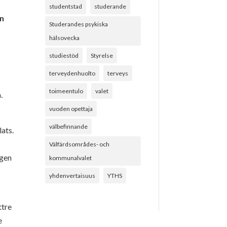
studentstad
studerande
en
Studerandes psykiska
hälsovecka
studiestöd
Styrelse
terveydenhuolto
terveys
toimeentulo
valet
.
vuoden opettaja
välbefinnande
ats.
Välfärdsområdes- och
agen
kommunalvalet
yhdenvertaisuus
YTHS
ttre
e