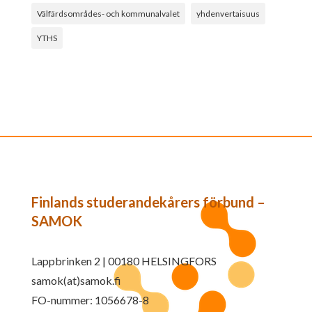
Välfärdsområdes- och kommunalvalet
yhdenvertaisuus
YTHS
Finlands studerandekårers förbund –
SAMOK
Lappbrinken 2 | 00180 HELSINGFORS
samok(at)samok.fi
FO-nummer: 1056678-8