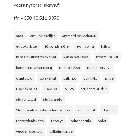
veera.nyfors@akava.fi
tfn +358 40 511 9370
amk
amk-opiskelijat
ammattikorkeakoulu
ehdokasblogi
förbundsmöte
hyvinvointi
hälso
kansainväliset opiskelijat
kansainvälisyys
kommunalval
kommunalvalkampanj
mental hälsa
mielenterveys
opintotuki
opiskelijat
palkinto
politiikka
pride
Psykisk hälsa
SAMOK
SHVS
Students at Risk
studentstad
studerande
Studerandes psykiska hälsovecka
studiestöd
Styrelse
terveydenhuolto
terveys
toimeentulo
valet
vuoden opettaja
välbefinnande