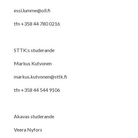
essi.lumme@oll.fi
tfn +358 44 780 0216
STTK:s studerande
Markus Kutvonen
markus.kutvonen@sttk.fi
tfn +358 44 544 9106
Akavas studerande
Veera Nyfors