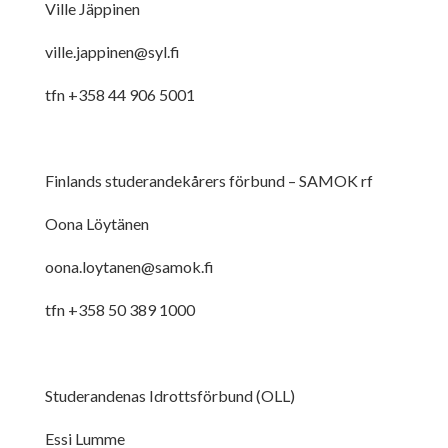
Ville Jäppinen
ville.jappinen@syl.fi
tfn +358 44 906 5001
Finlands studerandekårers förbund – SAMOK rf
Oona Löytänen
oona.loytanen@samok.fi
tfn +358 50 389 1000
Studerandenas Idrottsförbund (OLL)
Essi Lumme