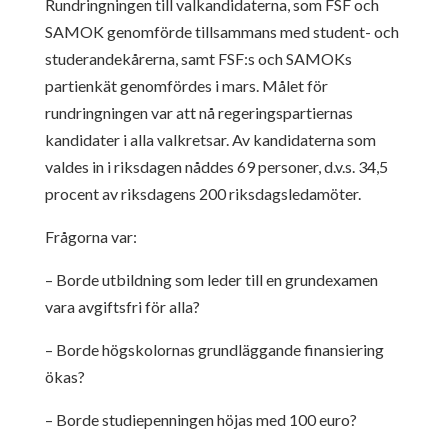
Rundringningen till valkandidaterna, som FSF och
SAMOK genomförde tillsammans med student- och
studerandekårerna, samt FSF:s och SAMOKs
partienkät genomfördes i mars. Målet för
rundringningen var att nå regeringspartiernas
kandidater i alla valkretsar. Av kandidaterna som
valdes in i riksdagen nåddes 69 personer, d.v.s. 34,5
procent av riksdagens 200 riksdagsledamöter.
Frågorna var:
– Borde utbildning som leder till en grundexamen
vara avgiftsfri för alla?
– Borde högskolornas grundläggande finansiering
ökas?
– Borde studiepenningen höjas med 100 euro?