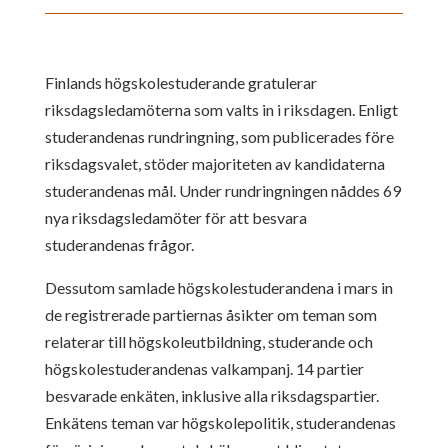
Finlands högskolestuderande gratulerar
riksdagsledamöterna som valts in i riksdagen. Enligt
studerandenas rundringning, som publicerades före
riksdagsvalet, stöder majoriteten av kandidaterna
studerandenas mål. Under rundringningen nåddes 69
nya riksdagsledamöter för att besvara
studerandenas frågor.
Dessutom samlade högskolestuderandena i mars in
de registrerade partiernas åsikter om teman som
relaterar till högskoleutbildning, studerande och
högskolestuderandenas valkampanj. 14 partier
besvarade enkäten, inklusive alla riksdagspartier.
Enkätens teman var högskolepolitik, studerandenas