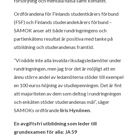
försörjning och mentala hälsa samt klimatet.
Ordförandena för Finlands studentkårers förbund
(FSF) och Finlands studerandekårers förbund –
SAMOK anser att både rundringningens och
partienkätens resultat är positiva med tanke på
utbildning och studerandenas framtid.
“Vi nådde inte alla invalda riksdagsledamöter under
rundringningen, men jag tror det är möjligt att en
ännu större andel av ledamöterna stöder till exempel
en 100 euros höjning av studiepenningen. Det är fint
att majoriteten av dem som deltog i rundringningen
och enkäten stöder studerandenas mål”, säger
SAMOKs ordförande
Iiris Hynönen
.
En avgiftsfri utbildning som leder till
grundexamen för alla: JA 59