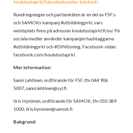
koulutustaprkl.fi/puoluekyselyn-tulokset/
Rundringningen och partienkäten är en del av FSF:s
och SAMOKs kampanj #utbildningprkl, vars
webbplats finns på adressen koulutustaprkl.fi/sv/. På
sociala medier använder kampanjen hashtaggarna
#utbildningprkl och #DINlösning. Facebook-sidan:
facebook.com/koulutustaprkl.
Mer information:
Sanni Lehtinen, ordförande för FSF, tfn 044 906
5007,
sanni.lehtinen@syl.fi
Iiris Hynönen, ordförande för SAMOK, tfn 050 389
1000,
iiris.hynonen@samok.fi
Bakgrund: