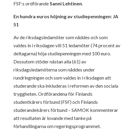
FSF:s ordförande
Sanni Lehtinen
.
En hundra euros höjning av studiepenningen: JA
51
Av de riksdagsledamöter som nåddes och som
valdes in i riksdagen vill 51 ledamöter (74 procent av
deltagarna) höja studiepenningen med 100 euro.
Dessutom stöder nästan alla (61) av
riksdagsledamöterna som nåddes under
rundringningen och som valdes in i riksdagen att
studerande ska inkluderas i reformen av den sociala
tryggheten. Ordförandena för Finlands
studentkårers förbund (FSF) och Finlands
studerandekårers förbund – SAMOK kommenterar
att resultaten är lovande med tanke på
förhandlingarna om regeringsprogrammet.