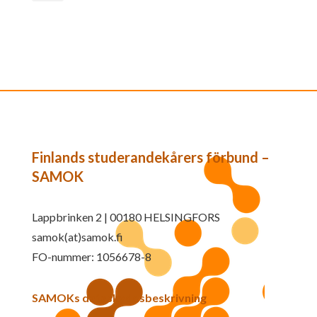
Finlands studerandekårers förbund –
SAMOK
Lappbrinken 2 | 00180 HELSINGFORS
samok(at)samok.fi
FO-nummer: 1056678-8
SAMOKs dataskyddsbeskrivning