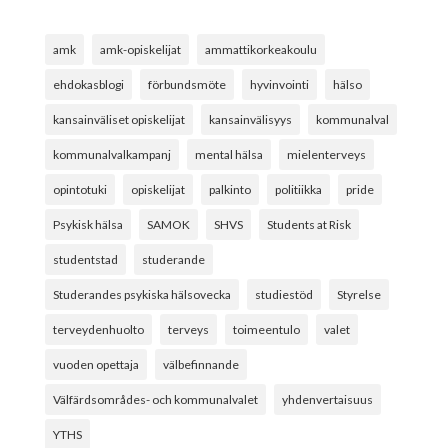
amk
amk-opiskelijat
ammattikorkeakoulu
ehdokasblogi
förbundsmöte
hyvinvointi
hälso
kansainväliset opiskelijat
kansainvälisyys
kommunalval
kommunalvalkampanj
mental hälsa
mielenterveys
opintotuki
opiskelijat
palkinto
politiikka
pride
Psykisk hälsa
SAMOK
SHVS
Students at Risk
studentstad
studerande
Studerandes psykiska hälsovecka
studiestöd
Styrelse
terveydenhuolto
terveys
toimeentulo
valet
vuoden opettaja
välbefinnande
Välfärdsområdes- och kommunalvalet
yhdenvertaisuus
YTHS