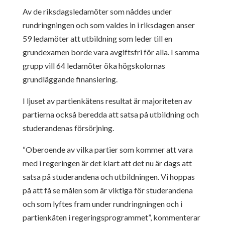
Av de riksdagsledamöter som nåddes under
rundringningen och som valdes in i riksdagen anser
59 ledamöter att utbildning som leder till en
grundexamen borde vara avgiftsfri för alla. I samma
grupp vill 64 ledamöter öka högskolornas
grundläggande finansiering.
I ljuset av partienkätens resultat är majoriteten av
partierna också beredda att satsa på utbildning och
studerandenas försörjning.
“Oberoende av vilka partier som kommer att vara
med i regeringen är det klart att det nu är dags att
satsa på studerandena och utbildningen. Vi hoppas
på att få se målen som är viktiga för studerandena
och som lyftes fram under rundringningen och i
partienkäten i regeringsprogrammet”, kommenterar