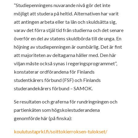
“Studiepenningens nuvarande nivå gör det inte
möjligt att studera på heltid. Alternativen har varit
att antingen arbeta eller ta lån och skuldsätta sig,
varav det förra stjäl tid från studierna och det senare
överför en del av statens skuldbörda till de unga. En
höjning av studiepenningen är oumbärlig. Det är fint
att majoriteten av deltagarna håller med. Den här
viljan måste också synas i regeringsprogrammet”,
konstaterar ordförandena för Finlands
studentkårers förbund (FSF) och Finlands
studerandekårers förbund – SAMOK.
Se resultaten och graferna för rundringningen och
partienkäten som högskolestuderandena
genomförde här (på finska):
koulutustaprkl.fi/soittokierroksen-tulokset/