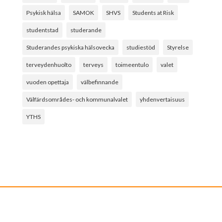
Psykisk hälsa
SAMOK
SHVS
Students at Risk
studentstad
studerande
Studerandes psykiska hälsovecka
studiestöd
Styrelse
terveydenhuolto
terveys
toimeentulo
valet
vuoden opettaja
välbefinnande
Välfärdsområdes- och kommunalvalet
yhdenvertaisuus
YTHS