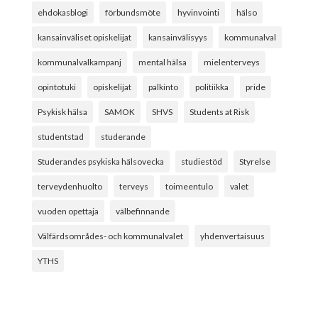
ehdokasblogi
förbundsmöte
hyvinvointi
hälso
kansainväliset opiskelijat
kansainvälisyys
kommunalval
kommunalvalkampanj
mental hälsa
mielenterveys
opintotuki
opiskelijat
palkinto
politiikka
pride
Psykisk hälsa
SAMOK
SHVS
Students at Risk
studentstad
studerande
Studerandes psykiska hälsovecka
studiestöd
Styrelse
terveydenhuolto
terveys
toimeentulo
valet
vuoden opettaja
välbefinnande
Välfärdsområdes- och kommunalvalet
yhdenvertaisuus
YTHS