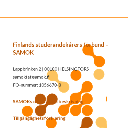
Finlands studerandekårers förbund –
SAMOK
Lappbrinken 2 | 00180 HELSINGFORS
samok(at)samok.fi
FO-nummer: 1056678-8
SAMOKs dataskyddsbeskrivning
Tillgänglighetsförklaring