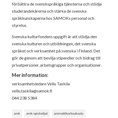
förbättra de svenskspråkiga tjänsterna och stödja
studerandekårerna och stärka de svenska
språkkunskaperna hos SAMOKs personal och
styrelse.
Svenska kulturfondens uppgift är att stödja den
svenska kulturen och utbildningen, det svenska
språket och verksamhet på svenska i Finland. Det
gör de genom att bevilja stipendier och bidrag till
privatpersoner, arbetsgrupper och organisationer.
Mer information:
verksamhetsledare Vellu Taskila
vellu.taskila@samok.fi
044 238 5384
amk
amk-opiskelijat
ammattikorkeakoulu