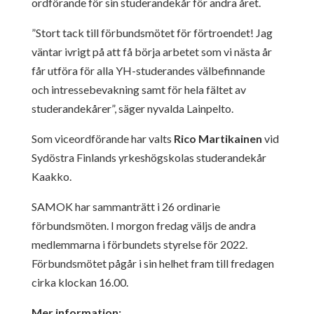
ordförande för sin studerandekår för andra året.
”Stort tack till förbundsmötet för förtroendet! Jag
väntar ivrigt på att få börja arbetet som vi nästa år
får utföra för alla YH-studerandes välbefinnande
och intressebevakning samt för hela fältet av
studerandekårer”, säger nyvalda Lainpelto.
Som viceordförande har valts
Rico Martikainen
vid
Sydöstra Finlands yrkeshögskolas studerandekår
Kaakko.
SAMOK har sammanträtt i 26 ordinarie
förbundsmöten. I morgon fredag väljs de andra
medlemmarna i förbundets styrelse för 2022.
Förbundsmötet pågår i sin helhet fram till fredagen
cirka klockan 16.00.
Mer information: