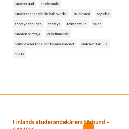
studentstad
studerande
Studerandes psykiska hälsovecka
studiestöd
Styrelse
terveydenhuolto
terveys
toimeentulo
valet
vuoden opettaja
välbefinnande
Välfärdsområdes- och kommunalvalet
yhdenvertaisuus
YTHS
Finlands studerandekårers förbund –