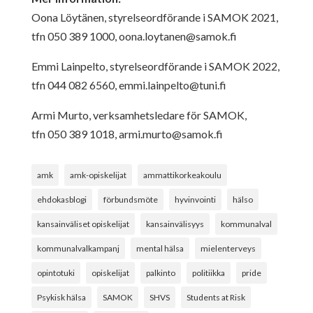
Oona Löytänen, styrelseordförande i SAMOK 2021,
tfn 050 389 1000,
oona.loytanen@samok.fi
Emmi Lainpelto, styrelseordförande i SAMOK 2022,
tfn 044 082 6560,
emmi.lainpelto@tuni.fi
Armi Murto, verksamhetsledare för SAMOK,
tfn 050 389 1018,
armi.murto@samok.fi
amk
amk-opiskelijat
ammattikorkeakoulu
ehdokasblogi
förbundsmöte
hyvinvointi
hälso
kansainväliset opiskelijat
kansainvälisyys
kommunalval
kommunalvalkampanj
mental hälsa
mielenterveys
opintotuki
opiskelijat
palkinto
politiikka
pride
Psykisk hälsa
SAMOK
SHVS
Students at Risk