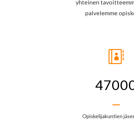
yhteinen tavoitteemm
palvelemme opiskel

4700
Opiskelijakuntien jäs