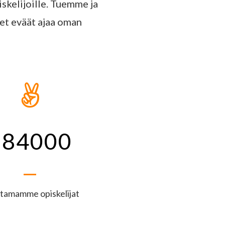
kelijoille. Tuemme ja
set eväät ajaa oman

184000
tamamme opiskelijat