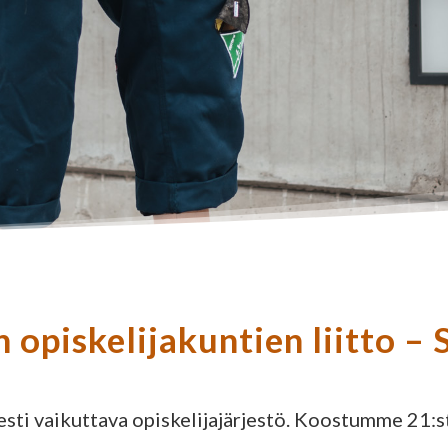
 opiskelijakuntien liitto 
ti vaikuttava opiskelijajärjestö. Koostumme 21:st