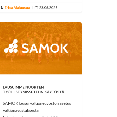
Erica Alaluusua
|
23.06.2026


LAUSUIMME NUORTEN
TYÖLLISTYMISSETELIN KÄYTÖSTÄ
SAMOK lausui valtioneuvoston asetus
valtionavustuksesta