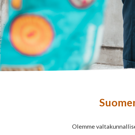
Suomen
Olemme valtakunnallises