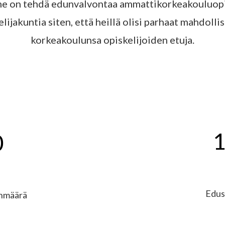
e on tehdä edunvalvontaa ammattikorkeakouluopis
ijakuntia siten, että heillä olisi parhaat mahdolli
korkeakoulunsa opiskelijoiden etuja.
0
Edus
enmäärä