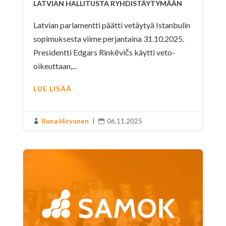
LATVIAN HALLITUSTA RYHDISTÄYTYMÄÄN
Latvian parlamentti päätti vetäytyä Istanbulin
sopimuksesta viime perjantaina 31.10.2025.
Presidentti Edgars Rinkēvičs käytti veto-
oikeuttaan,...
LUE LISÄÄ
Ilona Hirvonen
|
06.11.2025

