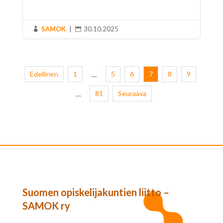
SAMOK
|
30.10.2025


Edellinen
1
5
6
7
8
9
…
81
Seuraava
…
Suomen opiskelijakuntien liitto –
SAMOK ry