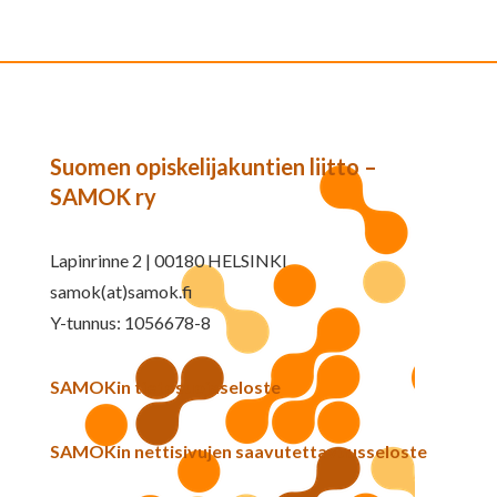
Suomen opiskelijakuntien liitto –
SAMOK ry
Lapinrinne 2 | 00180 HELSINKI
samok(at)samok.fi
Y-tunnus: 1056678-8
SAMOKin tietosuojaseloste
SAMOKin nettisivujen saavutettavuusseloste