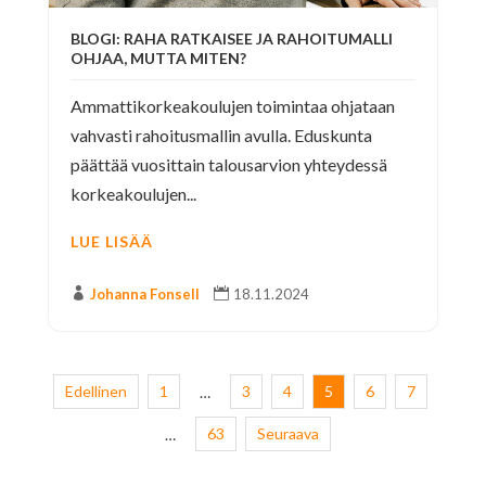
BLOGI: RAHA RATKAISEE JA RAHOITUMALLI
OHJAA, MUTTA MITEN?
Ammattikorkeakoulujen toimintaa ohjataan
vahvasti rahoitusmallin avulla. Eduskunta
päättää vuosittain talousarvion yhteydessä
korkeakoulujen...
LUE LISÄÄ

Johanna Fonsell

18.11.2024
Edellinen
1
3
4
5
6
7
…
63
Seuraava
…