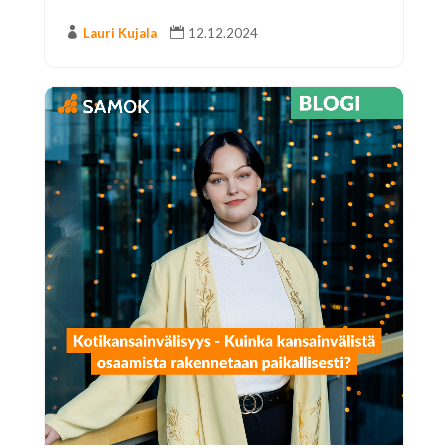

Lauri Kujala

12.12.2024