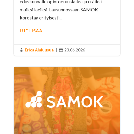
eduskunnalle opintoetuuslaiksi ja eräiksi
muiksi laeiksi. Lausunnossaan SAMOK
korostaa erityisesti...
LUE LISÄÄ
Erica Alaluusua
|
23.06.2026

