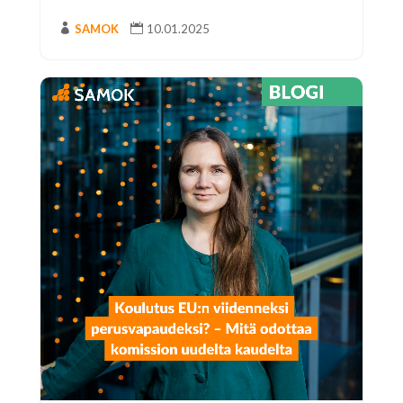

SAMOK

10.01.2025