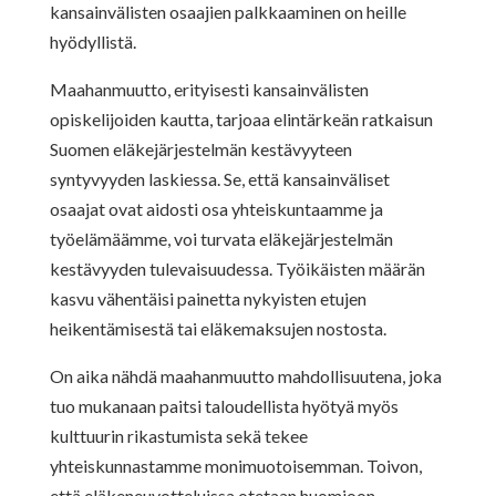
kansainvälisten osaajien palkkaaminen on heille
hyödyllistä.
Maahanmuutto, erityisesti kansainvälisten
opiskelijoiden kautta, tarjoaa elintärkeän ratkaisun
Suomen eläkejärjestelmän kestävyyteen
syntyvyyden laskiessa. Se, että kansainväliset
osaajat ovat aidosti osa yhteiskuntaamme ja
työelämäämme, voi turvata eläkejärjestelmän
kestävyyden tulevaisuudessa. Työikäisten määrän
kasvu vähentäisi painetta nykyisten etujen
heikentämisestä tai eläkemaksujen nostosta.
On aika nähdä maahanmuutto mahdollisuutena, joka
tuo mukanaan paitsi taloudellista hyötyä myös
kulttuurin rikastumista sekä tekee
yhteiskunnastamme monimuotoisemman. Toivon,
että eläkeneuvotteluissa otetaan huomioon