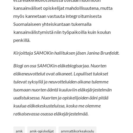
kansainväliset opiskelijat mahdollisuutena, mutta
myös kannetaan vastuuta integroitumisesta
Suomalaiseen yhteiskuntaan tukemalla
kansainvälistymistä niin työpaikoilla kuin koulun
penkillä.
Kirjoittaja SAMOKin hallituksen jäsen Janina Brunfeldt.
Blogi on osa SAMOKin eläkeblogisarjaa. Nuorten
eläkeneuvottelut ovat alkaneet. Lopulliset tulokset
tulevat syksyllä ja neuvotteluiden aikana tulemme
tuomaan nuorten ääntä kuuluviin eläkejärjestelmän
uudistuksessa. Nuorten ja opiskelijoiden ääni pitää
kuulua eläkekeskusteluissa, koska me olemme
ratkaisevassa osassa eläkejärjestelmää.
amk
amk-opiskelijat
ammattikorkeakoulu