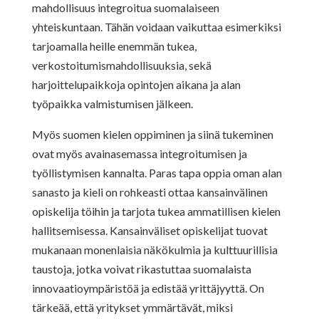
mahdollisuus integroitua suomalaiseen
yhteiskuntaan. Tähän voidaan vaikuttaa esimerkiksi
tarjoamalla heille enemmän tukea,
verkostoitumismahdollisuuksia, sekä
harjoittelupaikkoja opintojen aikana ja alan
työpaikka valmistumisen jälkeen.
Myös suomen kielen oppiminen ja siinä tukeminen
ovat myös avainasemassa integroitumisen ja
työllistymisen kannalta. Paras tapa oppia oman alan
sanasto ja kieli on rohkeasti ottaa kansainvälinen
opiskelija töihin ja tarjota tukea ammatillisen kielen
hallitsemisessa. Kansainväliset opiskelijat tuovat
mukanaan monenlaisia näkökulmia ja kulttuurillisia
taustoja, jotka voivat rikastuttaa suomalaista
innovaatioympäristöä ja edistää yrittäjyyttä. On
tärkeää, että yritykset ymmärtävät, miksi