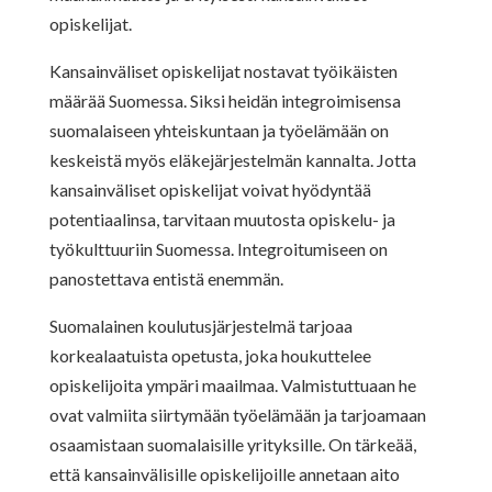
opiskelijat.
Kansainväliset opiskelijat nostavat työikäisten
määrää Suomessa. Siksi heidän integroimisensa
suomalaiseen yhteiskuntaan ja työelämään on
keskeistä myös eläkejärjestelmän kannalta. Jotta
kansainväliset opiskelijat voivat hyödyntää
potentiaalinsa, tarvitaan muutosta opiskelu- ja
työkulttuuriin Suomessa. Integroitumiseen on
panostettava entistä enemmän.
Suomalainen koulutusjärjestelmä tarjoaa
korkealaatuista opetusta, joka houkuttelee
opiskelijoita ympäri maailmaa. Valmistuttuaan he
ovat valmiita siirtymään työelämään ja tarjoamaan
osaamistaan suomalaisille yrityksille. On tärkeää,
että kansainvälisille opiskelijoille annetaan aito