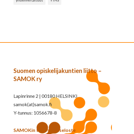
yhdenvertaisuus
YTHS
Suomen opiskelijakuntien liitto –
SAMOK ry
Lapinrinne 2 | 00180 HELSINKI
samok(at)samok.fi
Y-tunnus: 1056678-8
SAMOKin tietosuojaseloste