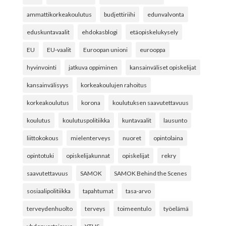
ammattikorkeakoulutus
budjettiriihi
edunvalvonta
eduskuntavaalit
ehdokasblogi
etäopiskelukysely
EU
EU-vaalit
Euroopan unioni
eurooppa
hyvinvointi
jatkuva oppiminen
kansainväliset opiskelijat
kansainvälisyys
korkeakoulujen rahoitus
korkeakoulutus
korona
koulutuksen saavutettavuus
koulutus
koulutuspolitiikka
kuntavaalit
lausunto
liittokokous
mielenterveys
nuoret
opintolaina
opintotuki
opiskelijakunnat
opiskelijat
rekry
saavutettavuus
SAMOK
SAMOK Behind the Scenes
sosiaalipolitiikka
tapahtumat
tasa-arvo
terveydenhuolto
terveys
toimeentulo
työelämä