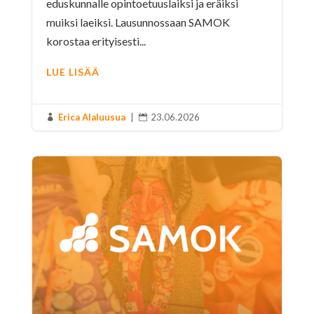
eduskunnalle opintoetuuslaiksi ja eräiksi
muiksi laeiksi. Lausunnossaan SAMOK
korostaa erityisesti...
LUE LISÄÄ
Erica Alaluusua
|
23.06.2026

