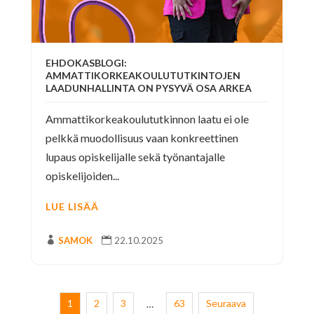
EHDOKASBLOGI:
AMMATTIKORKEAKOULUTUTKINTOJEN
LAADUNHALLINTA ON PYSYVÄ OSA ARKEA
Ammattikorkeakoulututkinnon laatu ei ole
pelkkä muodollisuus vaan konkreettinen
lupaus opiskelijalle sekä työnantajalle
opiskelijoiden...
LUE LISÄÄ

SAMOK

22.10.2025
1
2
3
63
Seuraava
…