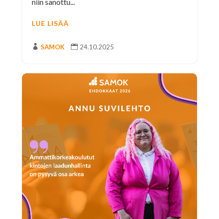
niin sanottu...
LUE LISÄÄ

SAMOK

24.10.2025