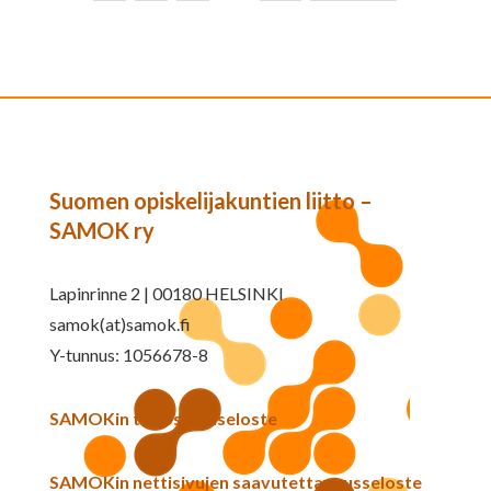
Suomen opiskelijakuntien liitto –
SAMOK ry
Lapinrinne 2 | 00180 HELSINKI
samok(at)samok.fi
Y-tunnus: 1056678-8
SAMOKin tietosuojaseloste
SAMOKin nettisivujen saavutettavuusseloste