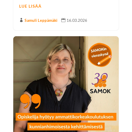
LUE LISÄÄ

Samuli Leppämäki

16.03.2026