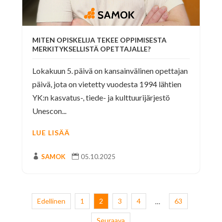
MITEN OPISKELIJA TEKEE OPPIMISESTA
MERKITYKSELLISTÄ OPETTAJALLE?
Lokakuun 5. päivä on kansainvälinen opettajan
päivä, jota on vietetty vuodesta 1994 lähtien
YK:n kasvatus-, tiede- ja kulttuurijärjestö
Unescon...
LUE LISÄÄ

SAMOK

05.10.2025
Edellinen
1
2
3
4
63
…
Seuraava