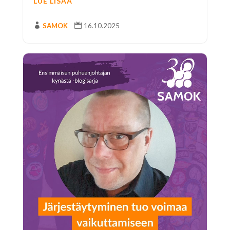
LUE LISÄÄ

SAMOK

16.10.2025