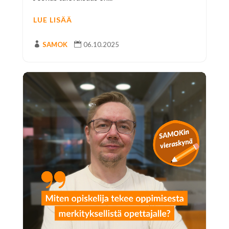
LUE LISÄÄ

SAMOK

06.10.2025