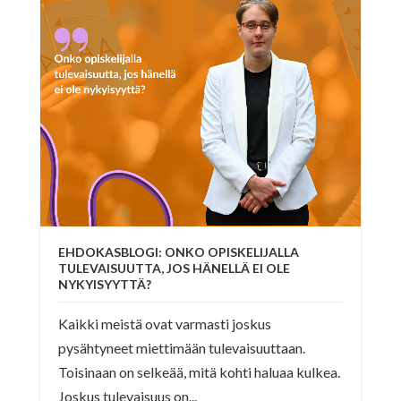
EHDOKASBLOGI: ONKO OPISKELIJALLA
TULEVAISUUTTA, JOS HÄNELLÄ EI OLE
NYKYISYYTTÄ?
Kaikki meistä ovat varmasti joskus
pysähtyneet miettimään tulevaisuuttaan.
Toisinaan on selkeää, mitä kohti haluaa kulkea.
Joskus tulevaisuus on...