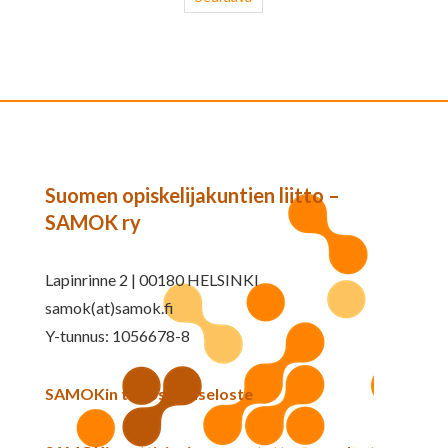
Suomen opiskelijakuntien liitto –
SAMOK ry
Lapinrinne 2 | 00180 HELSINKI
samok(at)samok.fi
Y-tunnus: 1056678-8
SAMOKin tietosuojaseloste