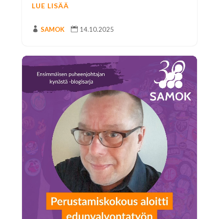
LUE LISÄÄ

SAMOK

14.10.2025