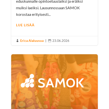
eduskunnalle opintoetuuslaiksi ja eräiksi
muiksi laeiksi. Lausunnossaan SAMOK
korostaa erityisesti...
LUE LISÄÄ
Erica Alaluusua
|
23.06.2026

