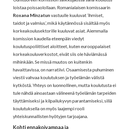
loistaa poissaolollaan. Romanialaisen komissaarin
Roxana Mînzatun
vastuulle kuuluvat ’ihmiset,
taidot ja valmius’, mikä käytännössä sisältää myös
korkeakoulusektorille kuuluvat asiat. Aiemmalla
komission kaudella eteenpäin viedyt
koulutuspoliittiset aloitteet, kuten eurooppalaiset
korkeakouluverkostot, eivät siis ole häviämässä
mihinkään. Se missä muutos on kuitenkin
havaittavissa, on narratiivi. Osaamisesta puhuminen
viestii vahvaa koulutuksen ja työelämän välistä
kytköstä. Yhteys on luonnollinen, mutta koulutusta ei
tule nähdä ainoastaan välineenä työelämän tarpeiden
täyttämiseksi ja kilpailukyvyn parantamiseksi, sillä
koulutuksella on myös laajempi rooli
yhteiskunnallisten hyötyjen tarjoajana.
Kohti ennakoivampaa ja