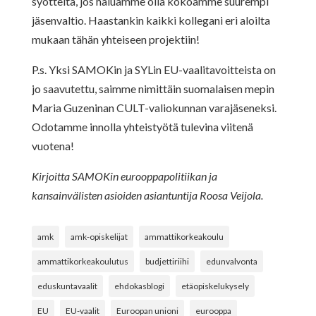
syötteitä, jos haluamme olla kokoamme suurempi
jäsenvaltio. Haastankin kaikki kollegani eri aloilta
mukaan tähän yhteiseen projektiin!
P.s. Yksi SAMOKin ja SYLin EU-vaalitavoitteista on
jo saavutettu, saimme nimittäin suomalaisen mepin
Maria Guzeninan CULT-valiokunnan varajäseneksi.
Odotamme innolla yhteistyötä tulevina viitenä
vuotena!
Kirjoitta SAMOKin eurooppapolitiikan ja
kansainvälisten asioiden asiantuntija Roosa Veijola.
amk
amk-opiskelijat
ammattikorkeakoulu
ammattikorkeakoulutus
budjettiriihi
edunvalvonta
eduskuntavaalit
ehdokasblogi
etäopiskelukysely
EU
EU-vaalit
Euroopan unioni
eurooppa