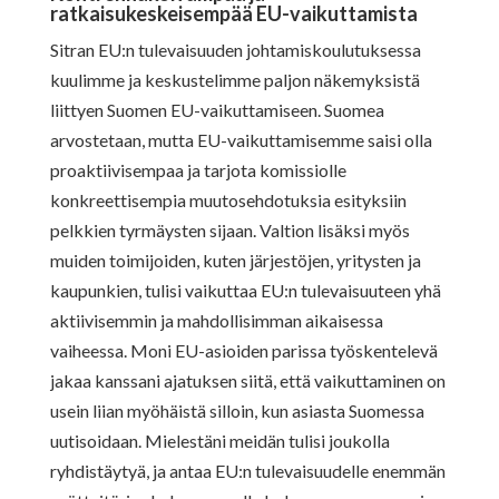
ratkaisukeskeisempää EU-vaikuttamista
Sitran EU:n tulevaisuuden johtamiskoulutuksessa
kuulimme ja keskustelimme paljon näkemyksistä
liittyen Suomen EU-vaikuttamiseen. Suomea
arvostetaan, mutta EU-vaikuttamisemme saisi olla
proaktiivisempaa ja tarjota komissiolle
konkreettisempia muutosehdotuksia esityksiin
pelkkien tyrmäysten sijaan. Valtion lisäksi myös
muiden toimijoiden, kuten järjestöjen, yritysten ja
kaupunkien, tulisi vaikuttaa EU:n tulevaisuuteen yhä
aktiivisemmin ja mahdollisimman aikaisessa
vaiheessa. Moni EU-asioiden parissa työskentelevä
jakaa kanssani ajatuksen siitä, että vaikuttaminen on
usein liian myöhäistä silloin, kun asiasta Suomessa
uutisoidaan. Mielestäni meidän tulisi joukolla
ryhdistäytyä, ja antaa EU:n tulevaisuudelle enemmän