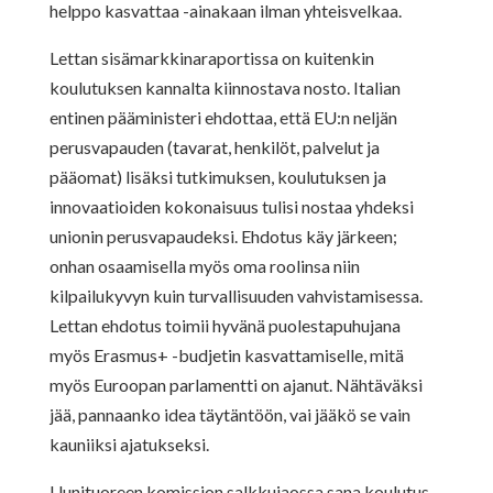
helppo kasvattaa -ainakaan ilman yhteisvelkaa.
Lettan sisämarkkinaraportissa on kuitenkin
koulutuksen kannalta kiinnostava nosto. Italian
entinen pääministeri ehdottaa, että EU:n neljän
perusvapauden (tavarat, henkilöt, palvelut ja
pääomat) lisäksi tutkimuksen, koulutuksen ja
innovaatioiden kokonaisuus tulisi nostaa yhdeksi
unionin perusvapaudeksi. Ehdotus käy järkeen;
onhan osaamisella myös oma roolinsa niin
kilpailukyvyn kuin turvallisuuden vahvistamisessa.
Lettan ehdotus toimii hyvänä puolestapuhujana
myös Erasmus+ -budjetin kasvattamiselle, mitä
myös Euroopan parlamentti on ajanut. Nähtäväksi
jää, pannaanko idea täytäntöön, vai jääkö se vain
kauniiksi ajatukseksi.
Uunituoreen komission salkkujaossa sana koulutus