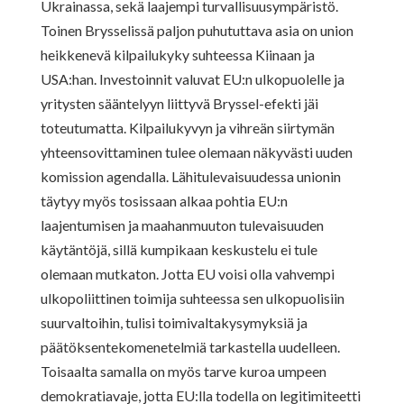
Ukrainassa, sekä laajempi turvallisuusympäristö.
Toinen Brysselissä paljon puhututtava asia on union
heikkenevä kilpailukyky suhteessa Kiinaan ja
USA:han. Investoinnit valuvat EU:n ulkopuolelle ja
yritysten sääntelyyn liittyvä Bryssel-efekti jäi
toteutumatta. Kilpailukyvyn ja vihreän siirtymän
yhteensovittaminen tulee olemaan näkyvästi uuden
komission agendalla. Lähitulevaisuudessa unionin
täytyy myös tosissaan alkaa pohtia EU:n
laajentumisen ja maahanmuuton tulevaisuuden
käytäntöjä, sillä kumpikaan keskustelu ei tule
olemaan mutkaton. Jotta EU voisi olla vahvempi
ulkopoliittinen toimija suhteessa sen ulkopuolisiin
suurvaltoihin, tulisi toimivaltakysymyksiä ja
päätöksentekomenetelmiä tarkastella uudelleen.
Toisaalta samalla on myös tarve kuroa umpeen
demokratiavaje, jotta EU:lla todella on legitimiteetti