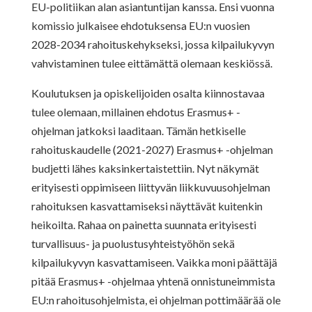
EU-politiikan alan asiantuntijan kanssa. Ensi vuonna
komissio julkaisee ehdotuksensa EU:n vuosien
2028-2034 rahoituskehykseksi, jossa kilpailukyvyn
vahvistaminen tulee eittämättä olemaan keskiössä.
Koulutuksen ja opiskelijoiden osalta kiinnostavaa
tulee olemaan, millainen ehdotus Erasmus+ -
ohjelman jatkoksi laaditaan. Tämän hetkiselle
rahoituskaudelle (2021-2027) Erasmus+ -ohjelman
budjetti lähes kaksinkertaistettiin. Nyt näkymät
erityisesti oppimiseen liittyvän liikkuvuusohjelman
rahoituksen kasvattamiseksi näyttävät kuitenkin
heikoilta. Rahaa on painetta suunnata erityisesti
turvallisuus- ja puolustusyhteistyöhön sekä
kilpailukyvyn kasvattamiseen. Vaikka moni päättäjä
pitää Erasmus+ -ohjelmaa yhtenä onnistuneimmista
EU:n rahoitusohjelmista, ei ohjelman pottimäärää ole