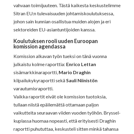
vahvaan toimijuuteen. Tästä kaikesta keskustelimme
Sitran EU:n tulevaisuuden johtamiskoulutuksessa,
johon sain kunnian osallistua muiden alojen ja eri
sektoreiden EU-asiantuntijoiden kanssa.
Koulutuksen rooli uuden Euroopan
komission agendassa
Komission alkavan työn tueksi on tänä vuonna
julkaistu kolme raporttia:
Enrico Lettan
sisämarkkinaraportti,
Mario Draghin
kilpailukykyraportti sekä
Sauli Niinistön
varautumisraportti.
Vaikka raportit eivät ole komission tuotoksia,
tullaan niistä epäilemättä ottamaan paljon
vaikutteita seuraavan viiden vuoden työhön. Bryssel-
kuplassa huomaa nopeasti, että erityisesti Draghin
raportti puhututtaa, keskusteli sitten minkä tahansa