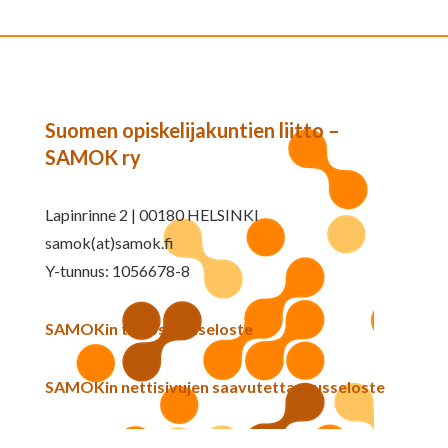
Suomen opiskelijakuntien liitto –
SAMOK ry
Lapinrinne 2 | 00180 HELSINKI
samok(at)samok.fi
Y-tunnus: 1056678-8
SAMOKin tietosuojaseloste
SAMOKin nettisivujen saavutettavuusseloste