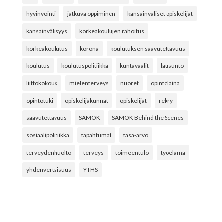
hyvinvointi
jatkuva oppiminen
kansainväliset opiskelijat
kansainvälisyys
korkeakoulujen rahoitus
korkeakoulutus
korona
koulutuksen saavutettavuus
koulutus
koulutuspolitiikka
kuntavaalit
lausunto
liittokokous
mielenterveys
nuoret
opintolaina
opintotuki
opiskelijakunnat
opiskelijat
rekry
saavutettavuus
SAMOK
SAMOK Behind the Scenes
sosiaalipolitiikka
tapahtumat
tasa-arvo
terveydenhuolto
terveys
toimeentulo
työelämä
yhdenvertaisuus
YTHS